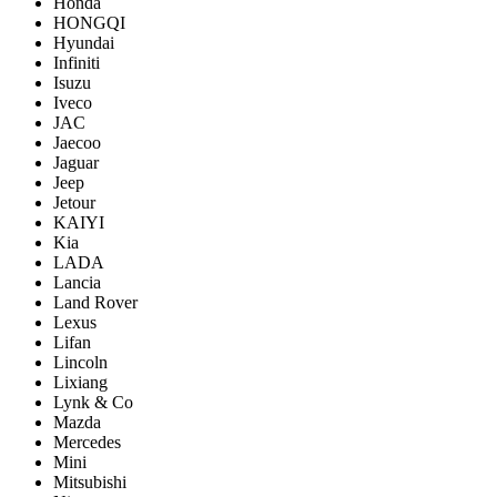
Honda
HONGQI
Hyundai
Infiniti
Isuzu
Iveco
JAC
Jaecoo
Jaguar
Jeep
Jetour
KAIYI
Kia
LADA
Lancia
Land Rover
Lexus
Lifan
Lincoln
Lixiang
Lynk & Co
Mazda
Mercedes
Mini
Mitsubishi