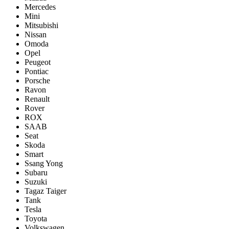
Mercedes
Mini
Mitsubishi
Nissan
Omoda
Opel
Peugeot
Pontiac
Porsсhe
Ravon
Renault
Rover
ROX
SAAB
Seat
Skoda
Smart
Ssang Yong
Subaru
Suzuki
Tagaz Taiger
Tank
Tesla
Toyota
Volkswagen