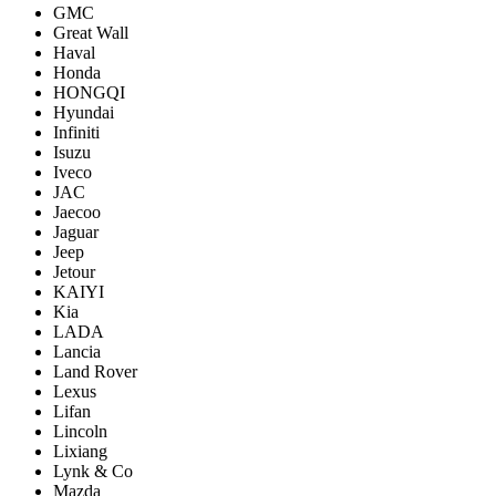
GMC
Great Wall
Haval
Honda
HONGQI
Hyundai
Infiniti
Isuzu
Iveco
JAC
Jaecoo
Jaguar
Jeep
Jetour
KAIYI
Kia
LADA
Lancia
Land Rover
Lexus
Lifan
Lincoln
Lixiang
Lynk & Co
Mazda