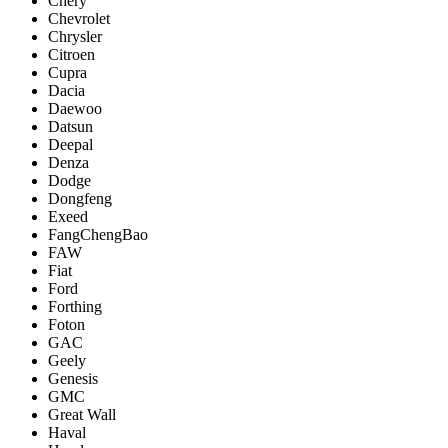
Chery
Chevrolet
Chrysler
Citroen
Cupra
Dacia
Daewoo
Datsun
Deepal
Denza
Dodge
Dongfeng
Exeed
FangChengBao
FAW
Fiat
Ford
Forthing
Foton
GAC
Geely
Genesis
GMC
Great Wall
Haval