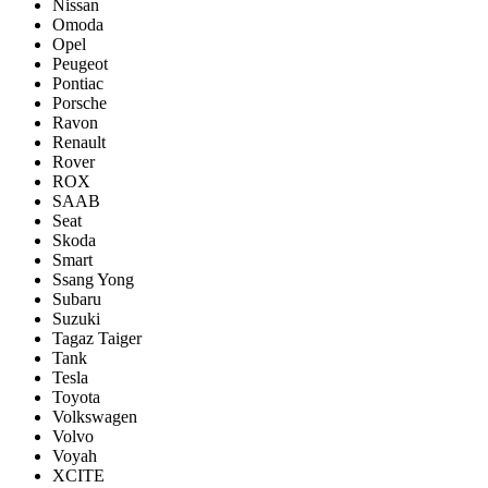
Nissan
Omoda
Opel
Peugeot
Pontiac
Porsсhe
Ravon
Renault
Rover
ROX
SAAB
Seat
Skoda
Smart
Ssang Yong
Subaru
Suzuki
Tagaz Taiger
Tank
Tesla
Toyota
Volkswagen
Volvo
Voyah
XCITE