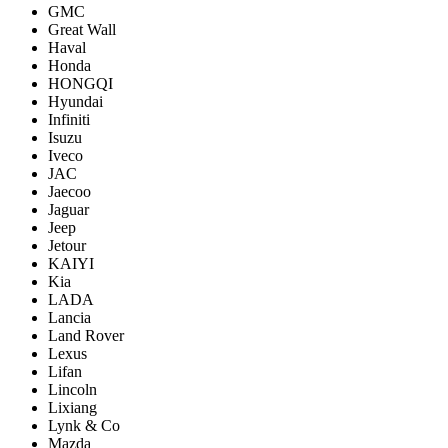
GMC
Great Wall
Haval
Honda
HONGQI
Hyundai
Infiniti
Isuzu
Iveco
JAC
Jaecoo
Jaguar
Jeep
Jetour
KAIYI
Kia
LADA
Lancia
Land Rover
Lexus
Lifan
Lincoln
Lixiang
Lynk & Co
Mazda