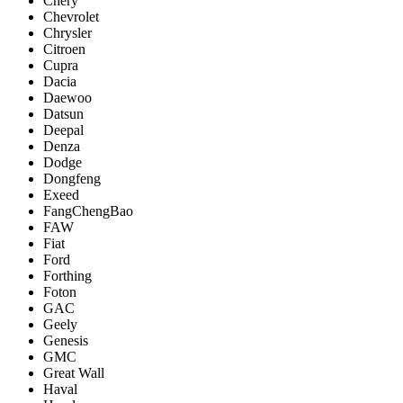
Chery
Chevrolet
Chrysler
Citroen
Cupra
Dacia
Daewoo
Datsun
Deepal
Denza
Dodge
Dongfeng
Exeed
FangChengBao
FAW
Fiat
Ford
Forthing
Foton
GAC
Geely
Genesis
GMC
Great Wall
Haval