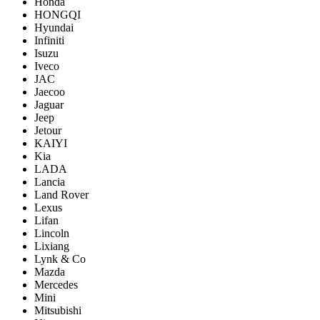
Honda
HONGQI
Hyundai
Infiniti
Isuzu
Iveco
JAC
Jaecoo
Jaguar
Jeep
Jetour
KAIYI
Kia
LADA
Lancia
Land Rover
Lexus
Lifan
Lincoln
Lixiang
Lynk & Co
Mazda
Mercedes
Mini
Mitsubishi