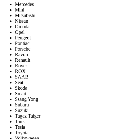
Mercedes
Mini
Mitsubishi
Nissan
Omoda
Opel
Peugeot
Pontiac
Porsсhe
Ravon
Renault
Rover
ROX
SAAB
Seat
Skoda
Smart
Ssang Yong
Subaru
Suzuki
Tagaz Taiger
Tank
Tesla
Toyota
Volkswagen