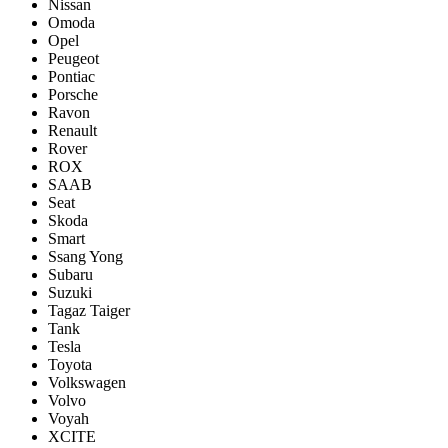
Nissan
Omoda
Opel
Peugeot
Pontiac
Porsсhe
Ravon
Renault
Rover
ROX
SAAB
Seat
Skoda
Smart
Ssang Yong
Subaru
Suzuki
Tagaz Taiger
Tank
Tesla
Toyota
Volkswagen
Volvo
Voyah
XCITE