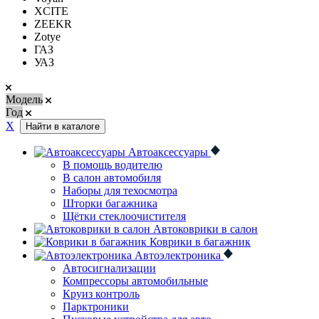
XCITE
ZEEKR
Zotye
ГАЗ
УАЗ
Модель
Год
Х
Найти в каталоге
Автоаксессуары
В помощь водителю
В салон автомобиля
Наборы для техосмотра
Шторки багажника
Щётки стеклоочистителя
Автоковрики в салон
Коврики в багажник
Автоэлектроника
Автосигнализации
Компрессоры автомобильные
Круиз контроль
Парктроники