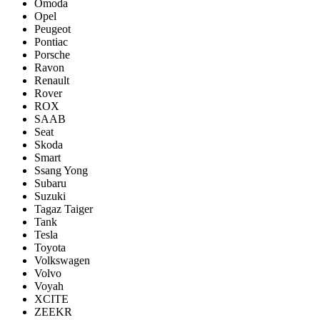
Omoda
Opel
Peugeot
Pontiac
Porsсhe
Ravon
Renault
Rover
ROX
SAAB
Seat
Skoda
Smart
Ssang Yong
Subaru
Suzuki
Tagaz Taiger
Tank
Tesla
Toyota
Volkswagen
Volvo
Voyah
XCITE
ZEEKR