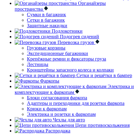
Органайзеры
пространства
Сумки в багажник
Сетки в багажник
Защитные накидки
Подлокотники
Подогрев сидений
Перевозка грузов
Грузовые корзины
Экспедиционные багажники
Крепёжные ремни и фиксаторы груза
Лестницы
Кронштейны запасного колеса и колпаки
Сетки и решётки в бампер
Фаркопы
Электрика и
комплектующие к фаркопам
Блоки согласования фаркопа
Адаптеры и переходники для розетки фаркопа
Крюки к фаркопам
Электрика и розетки к фаркопам
Чехлы для авто
Цепи противоскольжения
Распродажа