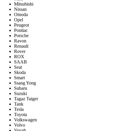
Mitsubishi
Nissan
Omoda
Opel
Peugeot
Pontiac
Porsсhe
Ravon
Renault
Rover
ROX
SAAB
Seat
Skoda
Smart
Ssang Yong
Subaru
Suzuki
Tagaz Taiger
Tank
Tesla
Toyota
Volkswagen
Volvo
Voyah