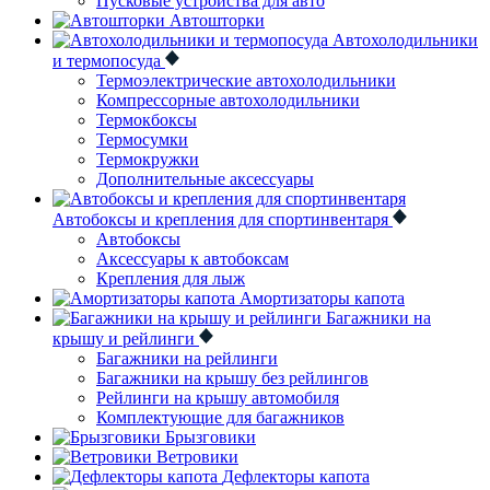
Пусковые устройства для авто
Автошторки
Автохолодильники
и термопосуда
Термоэлектрические автохолодильники
Компрессорные автохолодильники
Термокбоксы
Термосумки
Термокружки
Дополнительные аксессуары
Автобоксы и крепления для спортинвентаря
Автобоксы
Аксессуары к автобоксам
Крепления для лыж
Амортизаторы капота
Багажники на
крышу и рейлинги
Багажники на рейлинги
Багажники на крышу без рейлингов
Рейлинги на крышу автомобиля
Комплектующие для багажников
Брызговики
Ветровики
Дефлекторы капота