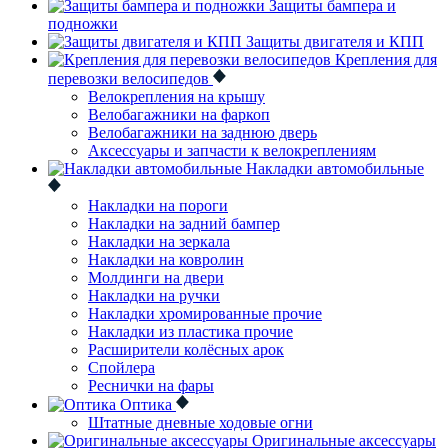
Защиты бампера и
подножки
Защиты двигателя и КПП
Крепления для
перевозки велосипедов
Велокрепления на крышу
Велобагажники на фаркоп
Велобагажники на заднюю дверь
Аксессуары и запчасти к велокреплениям
Накладки автомобильные
Накладки на пороги
Накладки на задний бампер
Накладки на зеркала
Накладки на ковролин
Молдинги на двери
Накладки на ручки
Накладки хромированные прочие
Накладки из пластика прочие
Расширители колёсных арок
Спойлера
Реснички на фары
Оптика
Штатные дневные ходовые огни
Оригинальные аксессуары