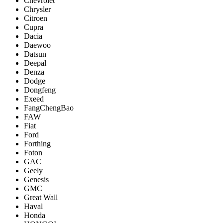
Chevrolet
Chrysler
Citroen
Cupra
Dacia
Daewoo
Datsun
Deepal
Denza
Dodge
Dongfeng
Exeed
FangChengBao
FAW
Fiat
Ford
Forthing
Foton
GAC
Geely
Genesis
GMC
Great Wall
Haval
Honda