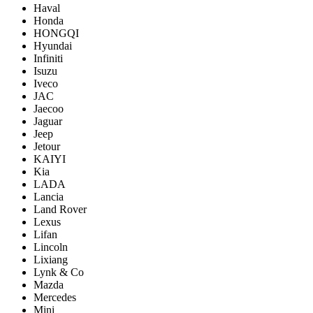
Haval
Honda
HONGQI
Hyundai
Infiniti
Isuzu
Iveco
JAC
Jaecoo
Jaguar
Jeep
Jetour
KAIYI
Kia
LADA
Lancia
Land Rover
Lexus
Lifan
Lincoln
Lixiang
Lynk & Co
Mazda
Mercedes
Mini