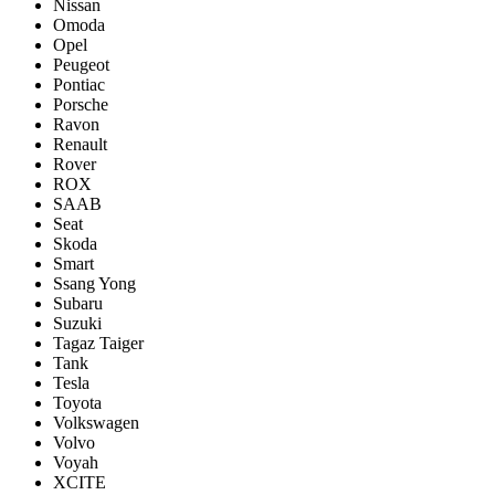
Nissan
Omoda
Opel
Peugeot
Pontiac
Porsсhe
Ravon
Renault
Rover
ROX
SAAB
Seat
Skoda
Smart
Ssang Yong
Subaru
Suzuki
Tagaz Taiger
Tank
Tesla
Toyota
Volkswagen
Volvo
Voyah
XCITE