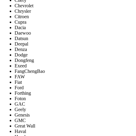
Chery
Chevrolet
Chrysler
Citroen
Cupra
Dacia
Daewoo
Datsun
Deepal
Denza
Dodge
Dongfeng
Exeed
FangChengBao
FAW
Fiat
Ford
Forthing
Foton
GAC
Geely
Genesis
GMC
Great Wall
Haval