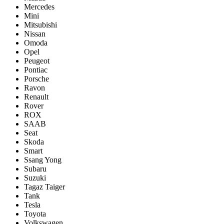
Mercedes
Mini
Mitsubishi
Nissan
Omoda
Opel
Peugeot
Pontiac
Porsсhe
Ravon
Renault
Rover
ROX
SAAB
Seat
Skoda
Smart
Ssang Yong
Subaru
Suzuki
Tagaz Taiger
Tank
Tesla
Toyota
Volkswagen