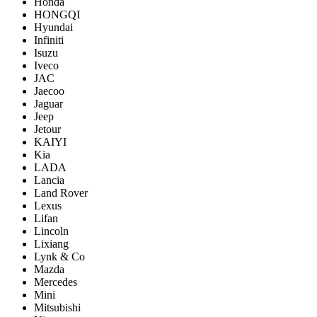
Honda
HONGQI
Hyundai
Infiniti
Isuzu
Iveco
JAC
Jaecoo
Jaguar
Jeep
Jetour
KAIYI
Kia
LADA
Lancia
Land Rover
Lexus
Lifan
Lincoln
Lixiang
Lynk & Co
Mazda
Mercedes
Mini
Mitsubishi