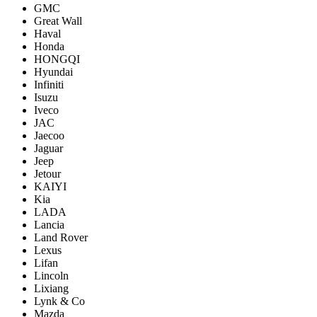
GMC
Great Wall
Haval
Honda
HONGQI
Hyundai
Infiniti
Isuzu
Iveco
JAC
Jaecoo
Jaguar
Jeep
Jetour
KAIYI
Kia
LADA
Lancia
Land Rover
Lexus
Lifan
Lincoln
Lixiang
Lynk & Co
Mazda