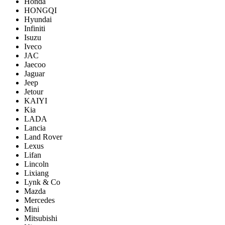
Honda
HONGQI
Hyundai
Infiniti
Isuzu
Iveco
JAC
Jaecoo
Jaguar
Jeep
Jetour
KAIYI
Kia
LADA
Lancia
Land Rover
Lexus
Lifan
Lincoln
Lixiang
Lynk & Co
Mazda
Mercedes
Mini
Mitsubishi