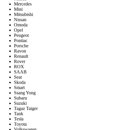
Mercedes
Mini
Mitsubishi
Nissan
Omoda
Opel
Peugeot
Pontiac
Porsсhe
Ravon
Renault
Rover
ROX
SAAB
Seat
Skoda
Smart
Ssang Yong
Subaru
Suzuki
Tagaz Taiger
Tank
Tesla
Toyota
Volkswagen