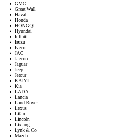
GMC
Great Wall
Haval
Honda
HONGQI
Hyundai
Infiniti
Isuzu
Iveco
JAC
Jaecoo
Jaguar
Jeep
Jetour
KAIYI
Kia
LADA
Lancia
Land Rover
Lexus
Lifan
Lincoln
Lixiang
Lynk & Co
Mazda