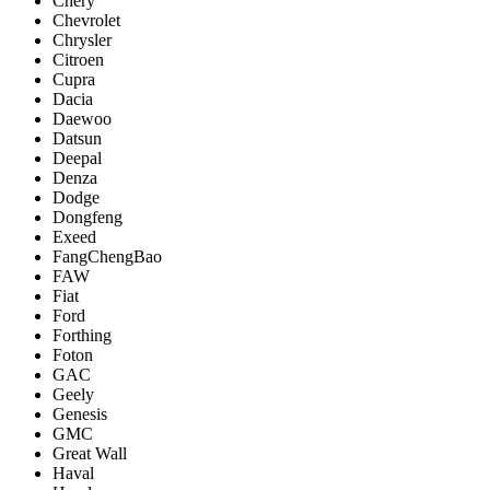
Chery
Chevrolet
Chrysler
Citroen
Cupra
Dacia
Daewoo
Datsun
Deepal
Denza
Dodge
Dongfeng
Exeed
FangChengBao
FAW
Fiat
Ford
Forthing
Foton
GAC
Geely
Genesis
GMC
Great Wall
Haval