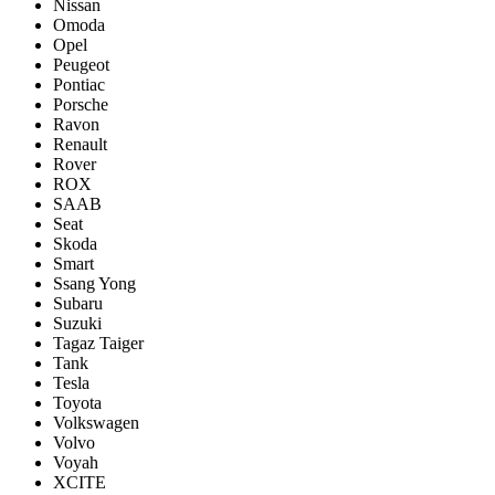
Nissan
Omoda
Opel
Peugeot
Pontiac
Porsсhe
Ravon
Renault
Rover
ROX
SAAB
Seat
Skoda
Smart
Ssang Yong
Subaru
Suzuki
Tagaz Taiger
Tank
Tesla
Toyota
Volkswagen
Volvo
Voyah
XCITE