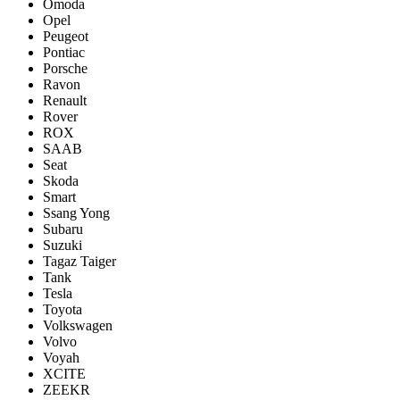
Omoda
Opel
Peugeot
Pontiac
Porsсhe
Ravon
Renault
Rover
ROX
SAAB
Seat
Skoda
Smart
Ssang Yong
Subaru
Suzuki
Tagaz Taiger
Tank
Tesla
Toyota
Volkswagen
Volvo
Voyah
XCITE
ZEEKR