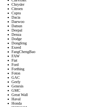
Chevrolet
Chrysler
Citroen
Cupra
Dacia
Daewoo
Datsun
Deepal
Denza
Dodge
Dongfeng
Exeed
FangChengBao
FAW
Fiat
Ford
Forthing
Foton
GAC
Geely
Genesis
GMC
Great Wall
Haval
Honda