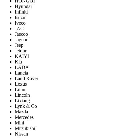
HONGQI
Hyundai
Infiniti
Isuzu
Iveco
JAC
Jaecoo
Jaguar
Jeep
Jetour
KAIYI
Kia
LADA
Lancia
Land Rover
Lexus
Lifan
Lincoln
Lixiang
Lynk & Co
Mazda
Mercedes
Mini
Mitsubishi
Nissan