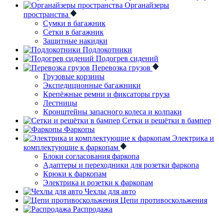
Органайзеры
пространства
Сумки в багажник
Сетки в багажник
Защитные накидки
Подлокотники
Подогрев сидений
Перевозка грузов
Грузовые корзины
Экспедиционные багажники
Крепёжные ремни и фиксаторы груза
Лестницы
Кронштейны запасного колеса и колпаки
Сетки и решётки в бампер
Фаркопы
Электрика и
комплектующие к фаркопам
Блоки согласования фаркопа
Адаптеры и переходники для розетки фаркопа
Крюки к фаркопам
Электрика и розетки к фаркопам
Чехлы для авто
Цепи противоскольжения
Распродажа