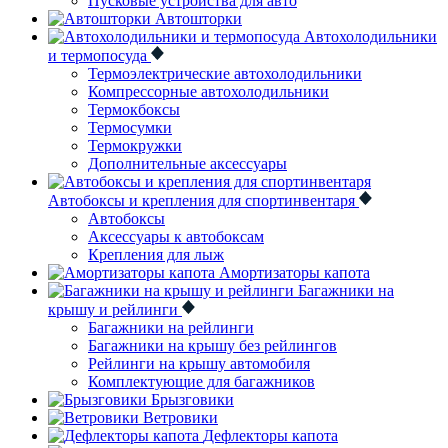
Пусковые устройства для авто
Автошторки
Автохолодильники
и термопосуда
Термоэлектрические автохолодильники
Компрессорные автохолодильники
Термокбоксы
Термосумки
Термокружки
Дополнительные аксессуары
Автобоксы и крепления для спортинвентаря
Автобоксы
Аксессуары к автобоксам
Крепления для лыж
Амортизаторы капота
Багажники на
крышу и рейлинги
Багажники на рейлинги
Багажники на крышу без рейлингов
Рейлинги на крышу автомобиля
Комплектующие для багажников
Брызговики
Ветровики
Дефлекторы капота