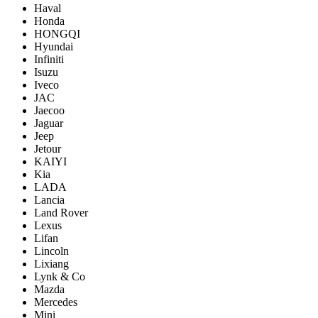
Haval
Honda
HONGQI
Hyundai
Infiniti
Isuzu
Iveco
JAC
Jaecoo
Jaguar
Jeep
Jetour
KAIYI
Kia
LADA
Lancia
Land Rover
Lexus
Lifan
Lincoln
Lixiang
Lynk & Co
Mazda
Mercedes
Mini