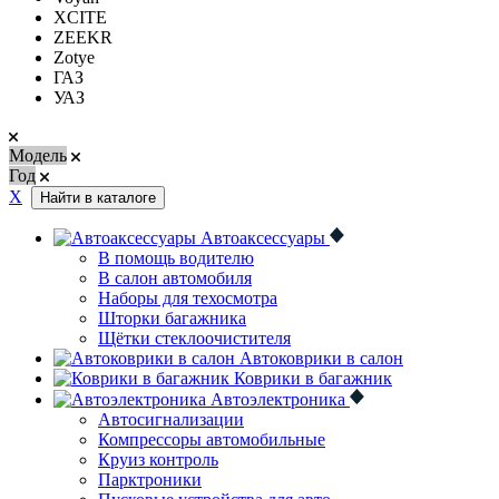
XCITE
ZEEKR
Zotye
ГАЗ
УАЗ
Модель
Год
Х
Найти в каталоге
Автоаксессуары
В помощь водителю
В салон автомобиля
Наборы для техосмотра
Шторки багажника
Щётки стеклоочистителя
Автоковрики в салон
Коврики в багажник
Автоэлектроника
Автосигнализации
Компрессоры автомобильные
Круиз контроль
Парктроники