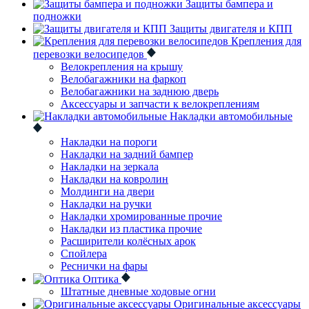
Защиты бампера и
подножки
Защиты двигателя и КПП
Крепления для
перевозки велосипедов
Велокрепления на крышу
Велобагажники на фаркоп
Велобагажники на заднюю дверь
Аксессуары и запчасти к велокреплениям
Накладки автомобильные
Накладки на пороги
Накладки на задний бампер
Накладки на зеркала
Накладки на ковролин
Молдинги на двери
Накладки на ручки
Накладки хромированные прочие
Накладки из пластика прочие
Расширители колёсных арок
Спойлера
Реснички на фары
Оптика
Штатные дневные ходовые огни
Оригинальные аксессуары