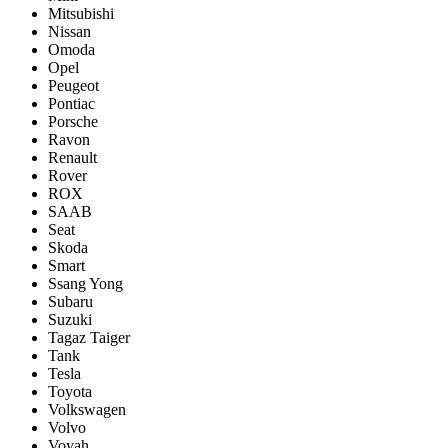
Mitsubishi
Nissan
Omoda
Opel
Peugeot
Pontiac
Porsсhe
Ravon
Renault
Rover
ROX
SAAB
Seat
Skoda
Smart
Ssang Yong
Subaru
Suzuki
Tagaz Taiger
Tank
Tesla
Toyota
Volkswagen
Volvo
Voyah