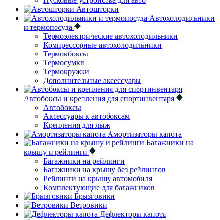
Пусковые устройства для авто
Автошторки
Автохолодильники
и термопосуда
Термоэлектрические автохолодильники
Компрессорные автохолодильники
Термокбоксы
Термосумки
Термокружки
Дополнительные аксессуары
Автобоксы и крепления для спортинвентаря
Автобоксы
Аксессуары к автобоксам
Крепления для лыж
Амортизаторы капота
Багажники на
крышу и рейлинги
Багажники на рейлинги
Багажники на крышу без рейлингов
Рейлинги на крышу автомобиля
Комплектующие для багажников
Брызговики
Ветровики
Дефлекторы капота