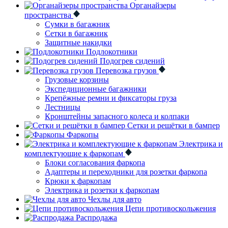
Органайзеры
пространства
Сумки в багажник
Сетки в багажник
Защитные накидки
Подлокотники
Подогрев сидений
Перевозка грузов
Грузовые корзины
Экспедиционные багажники
Крепёжные ремни и фиксаторы груза
Лестницы
Кронштейны запасного колеса и колпаки
Сетки и решётки в бампер
Фаркопы
Электрика и
комплектующие к фаркопам
Блоки согласования фаркопа
Адаптеры и переходники для розетки фаркопа
Крюки к фаркопам
Электрика и розетки к фаркопам
Чехлы для авто
Цепи противоскольжения
Распродажа