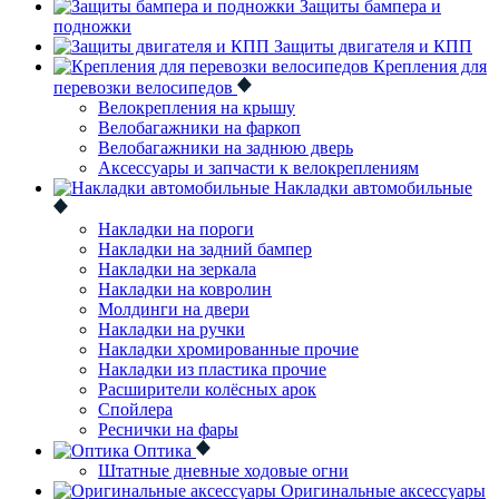
Защиты бампера и
подножки
Защиты двигателя и КПП
Крепления для
перевозки велосипедов
Велокрепления на крышу
Велобагажники на фаркоп
Велобагажники на заднюю дверь
Аксессуары и запчасти к велокреплениям
Накладки автомобильные
Накладки на пороги
Накладки на задний бампер
Накладки на зеркала
Накладки на ковролин
Молдинги на двери
Накладки на ручки
Накладки хромированные прочие
Накладки из пластика прочие
Расширители колёсных арок
Спойлера
Реснички на фары
Оптика
Штатные дневные ходовые огни
Оригинальные аксессуары