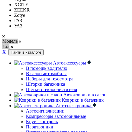
XCITE
ZEEKR
Zotye
ГАЗ
УАЗ
Модель
Год
Х
Найти в каталоге
Автоаксессуары
В помощь водителю
В салон автомобиля
Наборы для техосмотра
Шторки багажника
Щётки стеклоочистителя
Автоковрики в салон
Коврики в багажник
Автоэлектроника
Автосигнализации
Компрессоры автомобильные
Круиз контроль
Парктроники