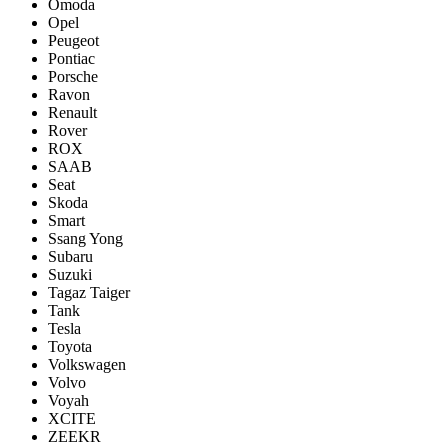
Omoda
Opel
Peugeot
Pontiac
Porsсhe
Ravon
Renault
Rover
ROX
SAAB
Seat
Skoda
Smart
Ssang Yong
Subaru
Suzuki
Tagaz Taiger
Tank
Tesla
Toyota
Volkswagen
Volvo
Voyah
XCITE
ZEEKR