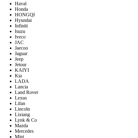
Haval
Honda
HONGQI
Hyundai
Infiniti
Isuzu
Iveco
JAC
Jaecoo
Jaguar
Jeep
Jetour
KAIYI
Kia
LADA
Lancia
Land Rover
Lexus
Lifan
Lincoln
Lixiang
Lynk & Co
Mazda
Mercedes
Mini