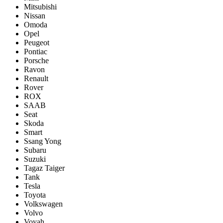
Mitsubishi
Nissan
Omoda
Opel
Peugeot
Pontiac
Porsсhe
Ravon
Renault
Rover
ROX
SAAB
Seat
Skoda
Smart
Ssang Yong
Subaru
Suzuki
Tagaz Taiger
Tank
Tesla
Toyota
Volkswagen
Volvo
Voyah