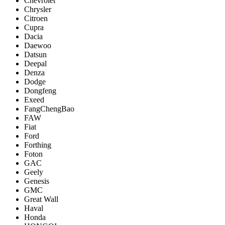
Chevrolet
Chrysler
Citroen
Cupra
Dacia
Daewoo
Datsun
Deepal
Denza
Dodge
Dongfeng
Exeed
FangChengBao
FAW
Fiat
Ford
Forthing
Foton
GAC
Geely
Genesis
GMC
Great Wall
Haval
Honda