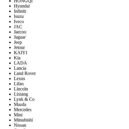
HONGQI
Hyundai
Infiniti
Isuzu
Iveco
JAC
Jaecoo
Jaguar
Jeep
Jetour
KAIYI
Kia
LADA
Lancia
Land Rover
Lexus
Lifan
Lincoln
Lixiang
Lynk & Co
Mazda
Mercedes
Mini
Mitsubishi
Nissan