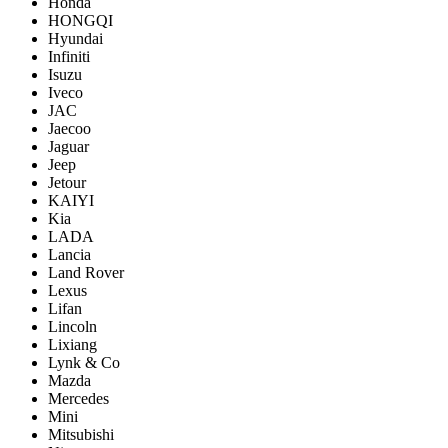
Honda
HONGQI
Hyundai
Infiniti
Isuzu
Iveco
JAC
Jaecoo
Jaguar
Jeep
Jetour
KAIYI
Kia
LADA
Lancia
Land Rover
Lexus
Lifan
Lincoln
Lixiang
Lynk & Co
Mazda
Mercedes
Mini
Mitsubishi