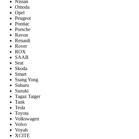
Nissan
Omoda
Opel
Peugeot
Pontiac
Porsсhe
Ravon
Renault
Rover
ROX
SAAB
Seat
Skoda
Smart
Ssang Yong
Subaru
Suzuki
Tagaz Taiger
Tank
Tesla
Toyota
Volkswagen
Volvo
Voyah
XCITE