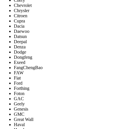
Chery
Chevrolet
Chrysler
Citroen
Cupra
Dacia
Daewoo
Datsun
Deepal
Denza
Dodge
Dongfeng
Exeed
FangChengBao
FAW
Fiat
Ford
Forthing
Foton
GAC
Geely
Genesis
GMC
Great Wall
Haval