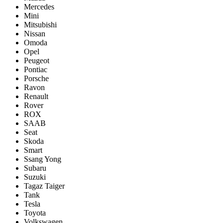
Mercedes
Mini
Mitsubishi
Nissan
Omoda
Opel
Peugeot
Pontiac
Porsсhe
Ravon
Renault
Rover
ROX
SAAB
Seat
Skoda
Smart
Ssang Yong
Subaru
Suzuki
Tagaz Taiger
Tank
Tesla
Toyota
Volkswagen