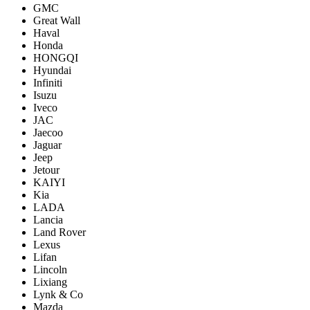
GMC
Great Wall
Haval
Honda
HONGQI
Hyundai
Infiniti
Isuzu
Iveco
JAC
Jaecoo
Jaguar
Jeep
Jetour
KAIYI
Kia
LADA
Lancia
Land Rover
Lexus
Lifan
Lincoln
Lixiang
Lynk & Co
Mazda