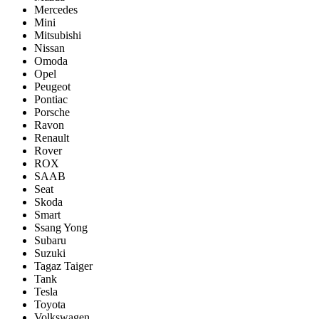
Mercedes
Mini
Mitsubishi
Nissan
Omoda
Opel
Peugeot
Pontiac
Porsсhe
Ravon
Renault
Rover
ROX
SAAB
Seat
Skoda
Smart
Ssang Yong
Subaru
Suzuki
Tagaz Taiger
Tank
Tesla
Toyota
Volkswagen