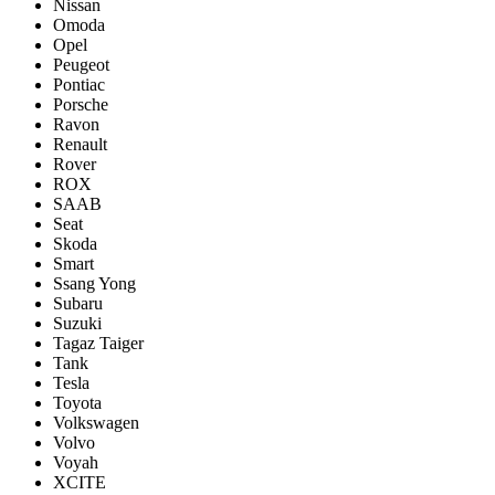
Nissan
Omoda
Opel
Peugeot
Pontiac
Porsсhe
Ravon
Renault
Rover
ROX
SAAB
Seat
Skoda
Smart
Ssang Yong
Subaru
Suzuki
Tagaz Taiger
Tank
Tesla
Toyota
Volkswagen
Volvo
Voyah
XCITE