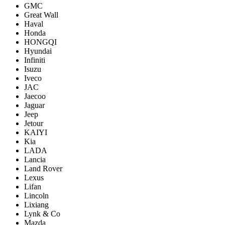
GMC
Great Wall
Haval
Honda
HONGQI
Hyundai
Infiniti
Isuzu
Iveco
JAC
Jaecoo
Jaguar
Jeep
Jetour
KAIYI
Kia
LADA
Lancia
Land Rover
Lexus
Lifan
Lincoln
Lixiang
Lynk & Co
Mazda