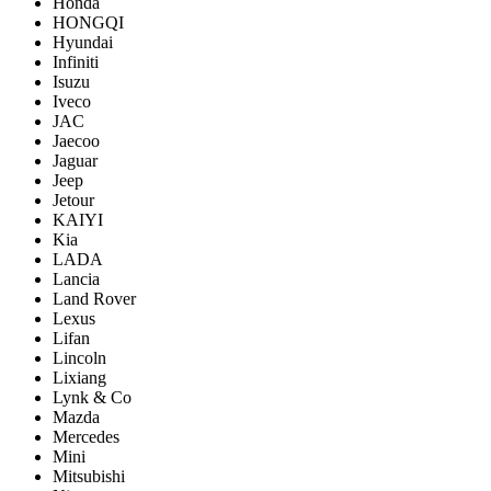
Honda
HONGQI
Hyundai
Infiniti
Isuzu
Iveco
JAC
Jaecoo
Jaguar
Jeep
Jetour
KAIYI
Kia
LADA
Lancia
Land Rover
Lexus
Lifan
Lincoln
Lixiang
Lynk & Co
Mazda
Mercedes
Mini
Mitsubishi