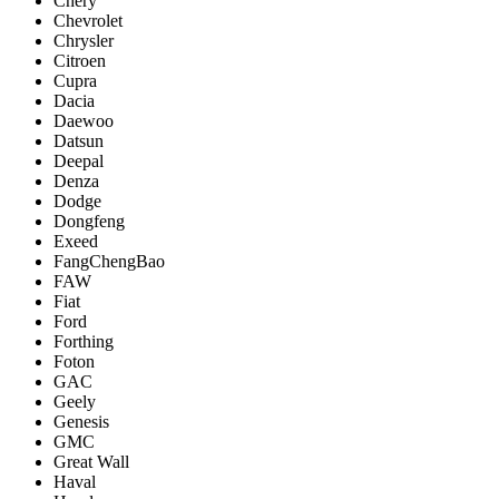
Chery
Chevrolet
Chrysler
Citroen
Cupra
Dacia
Daewoo
Datsun
Deepal
Denza
Dodge
Dongfeng
Exeed
FangChengBao
FAW
Fiat
Ford
Forthing
Foton
GAC
Geely
Genesis
GMC
Great Wall
Haval