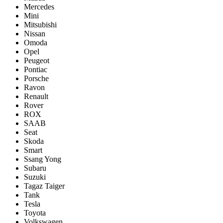
Mercedes
Mini
Mitsubishi
Nissan
Omoda
Opel
Peugeot
Pontiac
Porsсhe
Ravon
Renault
Rover
ROX
SAAB
Seat
Skoda
Smart
Ssang Yong
Subaru
Suzuki
Tagaz Taiger
Tank
Tesla
Toyota
Volkswagen