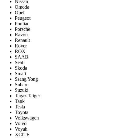
Nissan
Omoda
Opel
Peugeot
Pontiac
Porsсhe
Ravon
Renault
Rover
ROX
SAAB
Seat
Skoda
Smart
Ssang Yong
Subaru
Suzuki
Tagaz Taiger
Tank
Tesla
Toyota
Volkswagen
Volvo
Voyah
XCITE