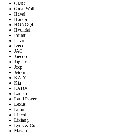
GMC
Great Wall
Haval
Honda
HONGQI
Hyundai
Infiniti
Isuzu
Iveco
JAC
Jaecoo
Jaguar
Jeep
Jetour
KAIYI
Kia
LADA
Lancia
Land Rover
Lexus
Lifan
Lincoln
Lixiang
Lynk & Co
Mazda