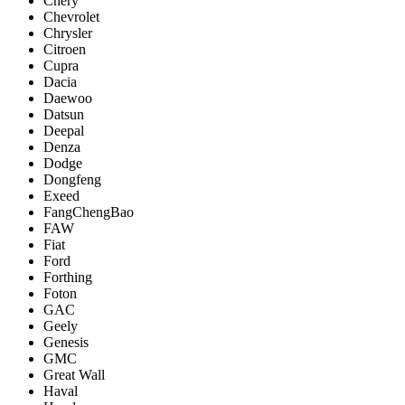
Chery
Chevrolet
Chrysler
Citroen
Cupra
Dacia
Daewoo
Datsun
Deepal
Denza
Dodge
Dongfeng
Exeed
FangChengBao
FAW
Fiat
Ford
Forthing
Foton
GAC
Geely
Genesis
GMC
Great Wall
Haval