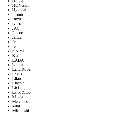
Honda
HONGQI
Hyundai
Infiniti
Isuzu
Iveco
JAC
Jaecoo
Jaguar
Jeep
Jetour
KAIYI
Kia
LADA
Lancia
Land Rover
Lexus
Lifan
Lincoln
Lixiang
Lynk & Co
Mazda
Mercedes
Mini
Mitsubishi