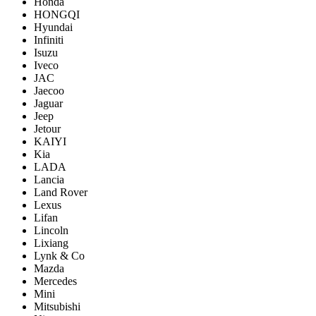
Honda
HONGQI
Hyundai
Infiniti
Isuzu
Iveco
JAC
Jaecoo
Jaguar
Jeep
Jetour
KAIYI
Kia
LADA
Lancia
Land Rover
Lexus
Lifan
Lincoln
Lixiang
Lynk & Co
Mazda
Mercedes
Mini
Mitsubishi