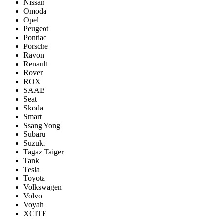
Nissan
Omoda
Opel
Peugeot
Pontiac
Porsсhe
Ravon
Renault
Rover
ROX
SAAB
Seat
Skoda
Smart
Ssang Yong
Subaru
Suzuki
Tagaz Taiger
Tank
Tesla
Toyota
Volkswagen
Volvo
Voyah
XCITE