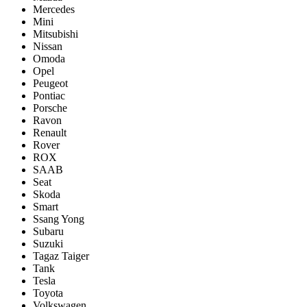
Mercedes
Mini
Mitsubishi
Nissan
Omoda
Opel
Peugeot
Pontiac
Porsсhe
Ravon
Renault
Rover
ROX
SAAB
Seat
Skoda
Smart
Ssang Yong
Subaru
Suzuki
Tagaz Taiger
Tank
Tesla
Toyota
Volkswagen