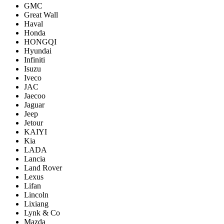
GMC
Great Wall
Haval
Honda
HONGQI
Hyundai
Infiniti
Isuzu
Iveco
JAC
Jaecoo
Jaguar
Jeep
Jetour
KAIYI
Kia
LADA
Lancia
Land Rover
Lexus
Lifan
Lincoln
Lixiang
Lynk & Co
Mazda