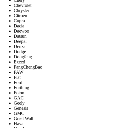
Chery
Chevrolet
Chrysler
Citroen
Cupra
Dacia
Daewoo
Datsun
Deepal
Denza
Dodge
Dongfeng
Exeed
FangChengBao
FAW
Fiat
Ford
Forthing
Foton
GAC
Geely
Genesis
GMC
Great Wall
Haval