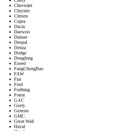
Chery
Chevrolet
Chrysler
Citroen
Cupra
Dacia
Daewoo
Datsun
Deepal
Denza
Dodge
Dongfeng
Exeed
FangChengBao
FAW
Fiat
Ford
Forthing
Foton
GAC
Geely
Genesis
GMC
Great Wall
Haval