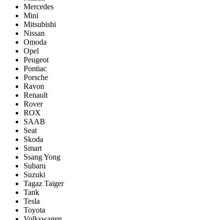
Mercedes
Mini
Mitsubishi
Nissan
Omoda
Opel
Peugeot
Pontiac
Porsсhe
Ravon
Renault
Rover
ROX
SAAB
Seat
Skoda
Smart
Ssang Yong
Subaru
Suzuki
Tagaz Taiger
Tank
Tesla
Toyota
Volkswagen