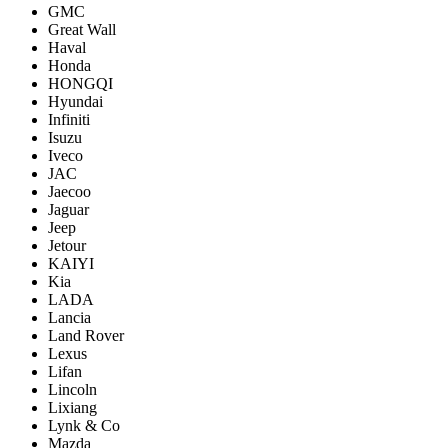
GMC
Great Wall
Haval
Honda
HONGQI
Hyundai
Infiniti
Isuzu
Iveco
JAC
Jaecoo
Jaguar
Jeep
Jetour
KAIYI
Kia
LADA
Lancia
Land Rover
Lexus
Lifan
Lincoln
Lixiang
Lynk & Co
Mazda