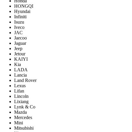
Honda
HONGQI
Hyundai
Infiniti
Isuzu
Iveco
JAC
Jaecoo
Jaguar
Jeep
Jetour
KAIYI
Kia
LADA
Lancia
Land Rover
Lexus
Lifan
Lincoln
Lixiang
Lynk & Co
Mazda
Mercedes
Mini
Mitsubishi