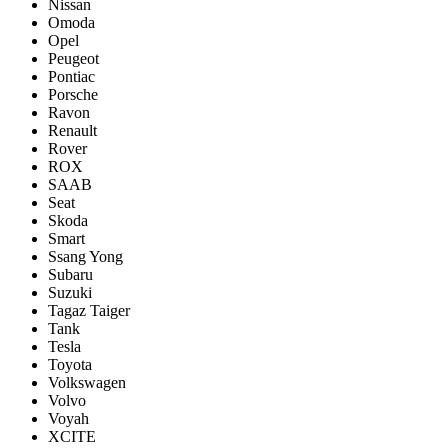
Nissan
Omoda
Opel
Peugeot
Pontiac
Porsсhe
Ravon
Renault
Rover
ROX
SAAB
Seat
Skoda
Smart
Ssang Yong
Subaru
Suzuki
Tagaz Taiger
Tank
Tesla
Toyota
Volkswagen
Volvo
Voyah
XCITE