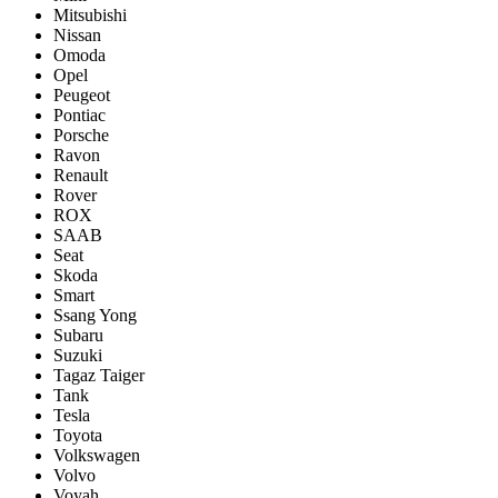
Mitsubishi
Nissan
Omoda
Opel
Peugeot
Pontiac
Porsсhe
Ravon
Renault
Rover
ROX
SAAB
Seat
Skoda
Smart
Ssang Yong
Subaru
Suzuki
Tagaz Taiger
Tank
Tesla
Toyota
Volkswagen
Volvo
Voyah