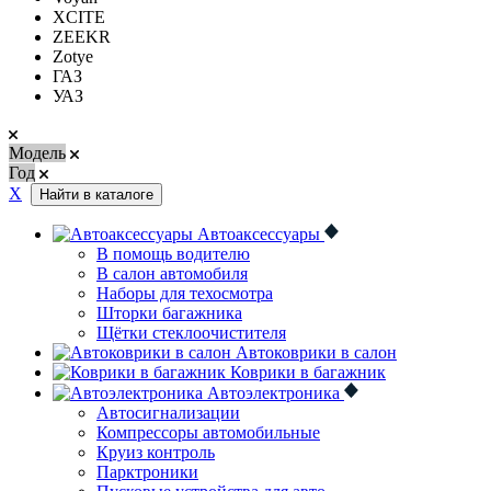
XCITE
ZEEKR
Zotye
ГАЗ
УАЗ
Модель
Год
Х
Найти в каталоге
Автоаксессуары
В помощь водителю
В салон автомобиля
Наборы для техосмотра
Шторки багажника
Щётки стеклоочистителя
Автоковрики в салон
Коврики в багажник
Автоэлектроника
Автосигнализации
Компрессоры автомобильные
Круиз контроль
Парктроники