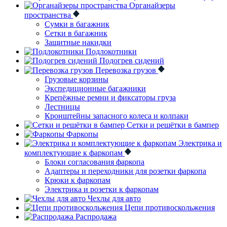
Органайзеры
пространства
Сумки в багажник
Сетки в багажник
Защитные накидки
Подлокотники
Подогрев сидений
Перевозка грузов
Грузовые корзины
Экспедиционные багажники
Крепёжные ремни и фиксаторы груза
Лестницы
Кронштейны запасного колеса и колпаки
Сетки и решётки в бампер
Фаркопы
Электрика и
комплектующие к фаркопам
Блоки согласования фаркопа
Адаптеры и переходники для розетки фаркопа
Крюки к фаркопам
Электрика и розетки к фаркопам
Чехлы для авто
Цепи противоскольжения
Распродажа