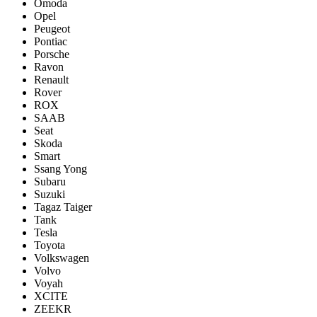
Omoda
Opel
Peugeot
Pontiac
Porsсhe
Ravon
Renault
Rover
ROX
SAAB
Seat
Skoda
Smart
Ssang Yong
Subaru
Suzuki
Tagaz Taiger
Tank
Tesla
Toyota
Volkswagen
Volvo
Voyah
XCITE
ZEEKR