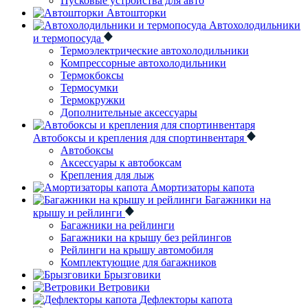
Пусковые устройства для авто
Автошторки
Автохолодильники
и термопосуда
Термоэлектрические автохолодильники
Компрессорные автохолодильники
Термокбоксы
Термосумки
Термокружки
Дополнительные аксессуары
Автобоксы и крепления для спортинвентаря
Автобоксы
Аксессуары к автобоксам
Крепления для лыж
Амортизаторы капота
Багажники на
крышу и рейлинги
Багажники на рейлинги
Багажники на крышу без рейлингов
Рейлинги на крышу автомобиля
Комплектующие для багажников
Брызговики
Ветровики
Дефлекторы капота