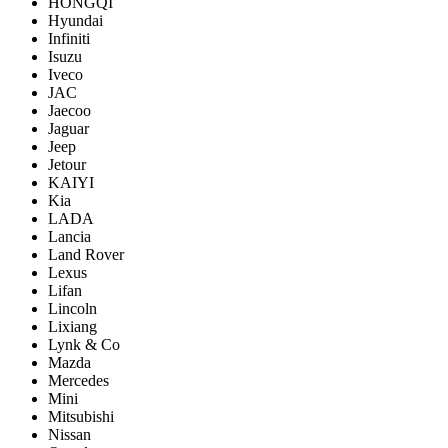
HONGQI
Hyundai
Infiniti
Isuzu
Iveco
JAC
Jaecoo
Jaguar
Jeep
Jetour
KAIYI
Kia
LADA
Lancia
Land Rover
Lexus
Lifan
Lincoln
Lixiang
Lynk & Co
Mazda
Mercedes
Mini
Mitsubishi
Nissan