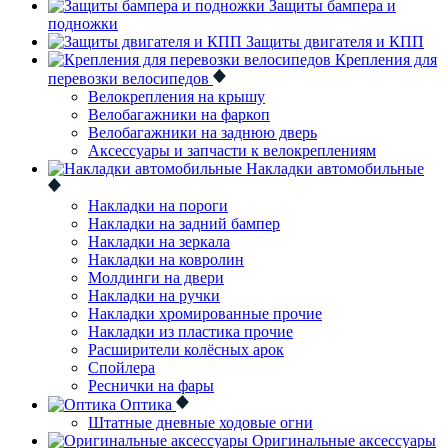
Защиты бампера и
подножки
Защиты двигателя и КПП
Крепления для
перевозки велосипедов
Велокрепления на крышу
Велобагажники на фаркоп
Велобагажники на заднюю дверь
Аксессуары и запчасти к велокреплениям
Накладки автомобильные
Накладки на пороги
Накладки на задний бампер
Накладки на зеркала
Накладки на ковролин
Молдинги на двери
Накладки на ручки
Накладки хромированные прочие
Накладки из пластика прочие
Расширители колёсных арок
Спойлера
Реснички на фары
Оптика
Штатные дневные ходовые огни
Оригинальные аксессуары