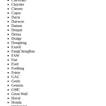
Chevrolet
Chrysler
Citroen
Cupra
Dacia
Daewoo
Datsun
Deepal
Denza
Dodge
Dongfeng
Exeed
FangChengBao
FAW
Fiat
Ford
Forthing
Foton
GAC
Geely
Genesis
GMC
Great Wall
Haval
Honda