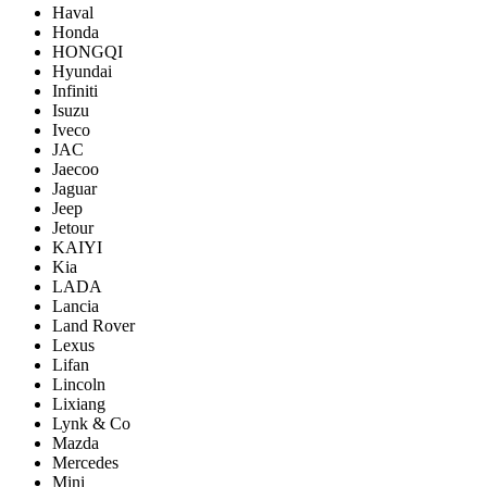
Haval
Honda
HONGQI
Hyundai
Infiniti
Isuzu
Iveco
JAC
Jaecoo
Jaguar
Jeep
Jetour
KAIYI
Kia
LADA
Lancia
Land Rover
Lexus
Lifan
Lincoln
Lixiang
Lynk & Co
Mazda
Mercedes
Mini