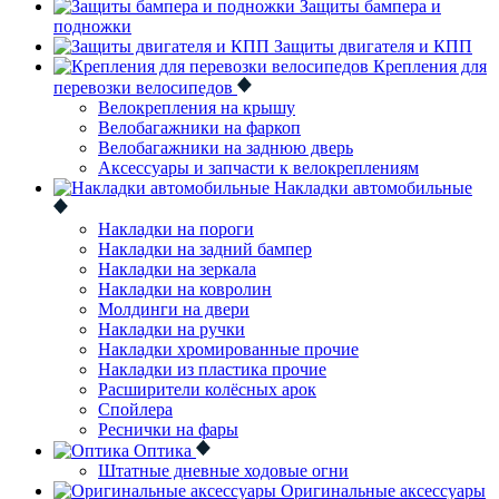
Защиты бампера и
подножки
Защиты двигателя и КПП
Крепления для
перевозки велосипедов
Велокрепления на крышу
Велобагажники на фаркоп
Велобагажники на заднюю дверь
Аксессуары и запчасти к велокреплениям
Накладки автомобильные
Накладки на пороги
Накладки на задний бампер
Накладки на зеркала
Накладки на ковролин
Молдинги на двери
Накладки на ручки
Накладки хромированные прочие
Накладки из пластика прочие
Расширители колёсных арок
Спойлера
Реснички на фары
Оптика
Штатные дневные ходовые огни
Оригинальные аксессуары