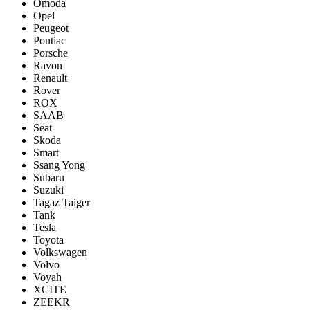
Omoda
Opel
Peugeot
Pontiac
Porsсhe
Ravon
Renault
Rover
ROX
SAAB
Seat
Skoda
Smart
Ssang Yong
Subaru
Suzuki
Tagaz Taiger
Tank
Tesla
Toyota
Volkswagen
Volvo
Voyah
XCITE
ZEEKR