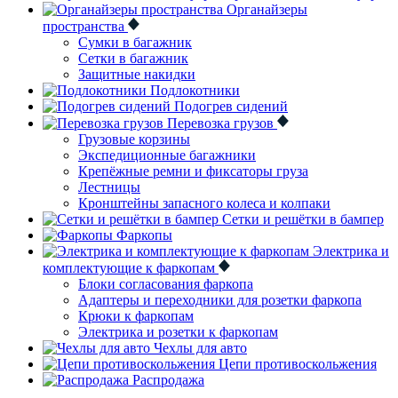
Органайзеры
пространства
Сумки в багажник
Сетки в багажник
Защитные накидки
Подлокотники
Подогрев сидений
Перевозка грузов
Грузовые корзины
Экспедиционные багажники
Крепёжные ремни и фиксаторы груза
Лестницы
Кронштейны запасного колеса и колпаки
Сетки и решётки в бампер
Фаркопы
Электрика и
комплектующие к фаркопам
Блоки согласования фаркопа
Адаптеры и переходники для розетки фаркопа
Крюки к фаркопам
Электрика и розетки к фаркопам
Чехлы для авто
Цепи противоскольжения
Распродажа