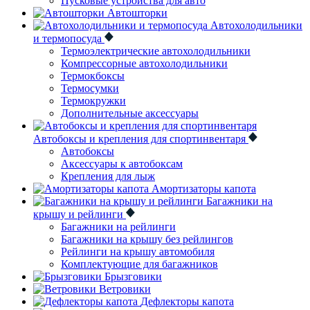
Пусковые устройства для авто
Автошторки
Автохолодильники
и термопосуда
Термоэлектрические автохолодильники
Компрессорные автохолодильники
Термокбоксы
Термосумки
Термокружки
Дополнительные аксессуары
Автобоксы и крепления для спортинвентаря
Автобоксы
Аксессуары к автобоксам
Крепления для лыж
Амортизаторы капота
Багажники на
крышу и рейлинги
Багажники на рейлинги
Багажники на крышу без рейлингов
Рейлинги на крышу автомобиля
Комплектующие для багажников
Брызговики
Ветровики
Дефлекторы капота