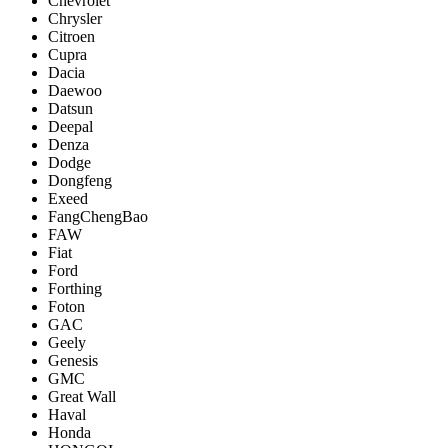
Chevrolet
Chrysler
Citroen
Cupra
Dacia
Daewoo
Datsun
Deepal
Denza
Dodge
Dongfeng
Exeed
FangChengBao
FAW
Fiat
Ford
Forthing
Foton
GAC
Geely
Genesis
GMC
Great Wall
Haval
Honda