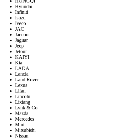
HONGQI
Hyundai
Infiniti
Isuzu
Iveco
JAC
Jaecoo
Jaguar
Jeep
Jetour
KAIYI
Kia
LADA
Lancia
Land Rover
Lexus
Lifan
Lincoln
Lixiang
Lynk & Co
Mazda
Mercedes
Mini
Mitsubishi
Nissan