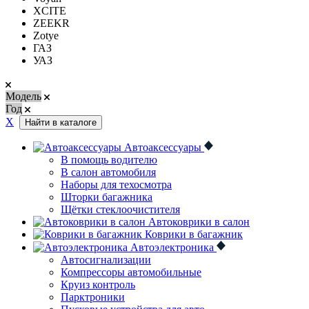
XCITE
ZEEKR
Zotye
ГАЗ
УАЗ
Модель
Год
Х
Найти в каталоге
Автоаксессуары
В помощь водителю
В салон автомобиля
Наборы для техосмотра
Шторки багажника
Щётки стеклоочистителя
Автоковрики в салон
Коврики в багажник
Автоэлектроника
Автосигнализации
Компрессоры автомобильные
Круиз контроль
Парктроники