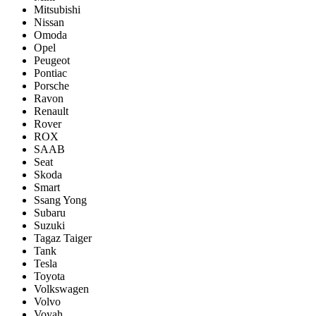
Mitsubishi
Nissan
Omoda
Opel
Peugeot
Pontiac
Porsсhe
Ravon
Renault
Rover
ROX
SAAB
Seat
Skoda
Smart
Ssang Yong
Subaru
Suzuki
Tagaz Taiger
Tank
Tesla
Toyota
Volkswagen
Volvo
Voyah