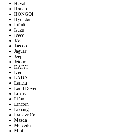
Haval
Honda
HONGQI
Hyundai
Infiniti
Isuzu
Iveco
JAC
Jaecoo
Jaguar
Jeep
Jetour
KAIYI
Kia
LADA
Lancia
Land Rover
Lexus
Lifan
Lincoln
Lixiang
Lynk & Co
Mazda
Mercedes
Mini