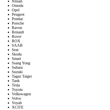
Nissan
Omoda
Opel
Peugeot
Pontiac
Porsсhe
Ravon
Renault
Rover
ROX
SAAB
Seat
Skoda
Smart
Ssang Yong
Subaru
Suzuki
Tagaz Taiger
Tank
Tesla
Toyota
Volkswagen
Volvo
Voyah
XCITE