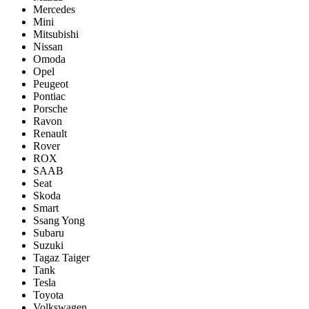
Mercedes
Mini
Mitsubishi
Nissan
Omoda
Opel
Peugeot
Pontiac
Porsсhe
Ravon
Renault
Rover
ROX
SAAB
Seat
Skoda
Smart
Ssang Yong
Subaru
Suzuki
Tagaz Taiger
Tank
Tesla
Toyota
Volkswagen