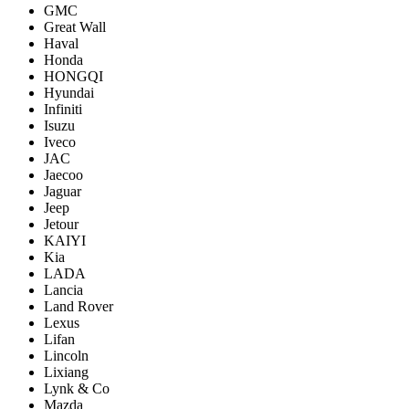
GMC
Great Wall
Haval
Honda
HONGQI
Hyundai
Infiniti
Isuzu
Iveco
JAC
Jaecoo
Jaguar
Jeep
Jetour
KAIYI
Kia
LADA
Lancia
Land Rover
Lexus
Lifan
Lincoln
Lixiang
Lynk & Co
Mazda