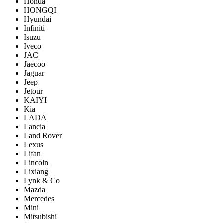
Honda
HONGQI
Hyundai
Infiniti
Isuzu
Iveco
JAC
Jaecoo
Jaguar
Jeep
Jetour
KAIYI
Kia
LADA
Lancia
Land Rover
Lexus
Lifan
Lincoln
Lixiang
Lynk & Co
Mazda
Mercedes
Mini
Mitsubishi