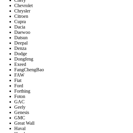
Chery
Chevrolet
Chrysler
Citroen
Cupra
Dacia
Daewoo
Datsun
Deepal
Denza
Dodge
Dongfeng
Exeed
FangChengBao
FAW
Fiat
Ford
Forthing
Foton
GAC
Geely
Genesis
GMC
Great Wall
Haval