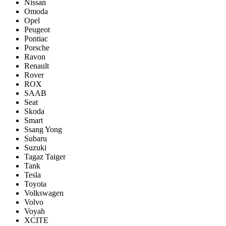
Nissan
Omoda
Opel
Peugeot
Pontiac
Porsсhe
Ravon
Renault
Rover
ROX
SAAB
Seat
Skoda
Smart
Ssang Yong
Subaru
Suzuki
Tagaz Taiger
Tank
Tesla
Toyota
Volkswagen
Volvo
Voyah
XCITE