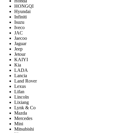
Honda
HONGQI
Hyundai
Infiniti
Isuzu
Iveco
JAC
Jaecoo
Jaguar
Jeep
Jetour
KAIYI
Kia
LADA
Lancia
Land Rover
Lexus
Lifan
Lincoln
Lixiang
Lynk & Co
Mazda
Mercedes
Mini
Mitsubishi