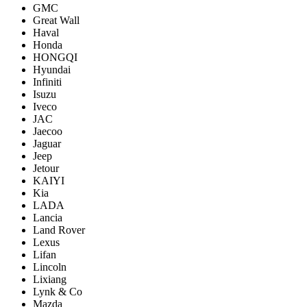
GMC
Great Wall
Haval
Honda
HONGQI
Hyundai
Infiniti
Isuzu
Iveco
JAC
Jaecoo
Jaguar
Jeep
Jetour
KAIYI
Kia
LADA
Lancia
Land Rover
Lexus
Lifan
Lincoln
Lixiang
Lynk & Co
Mazda