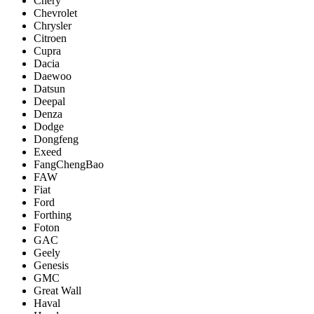
Chery
Chevrolet
Chrysler
Citroen
Cupra
Dacia
Daewoo
Datsun
Deepal
Denza
Dodge
Dongfeng
Exeed
FangChengBao
FAW
Fiat
Ford
Forthing
Foton
GAC
Geely
Genesis
GMC
Great Wall
Haval