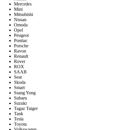
Mercedes
Mini
Mitsubishi
Nissan
Omoda
Opel
Peugeot
Pontiac
Porsсhe
Ravon
Renault
Rover
ROX
SAAB
Seat
Skoda
Smart
Ssang Yong
Subaru
Suzuki
Tagaz Taiger
Tank
Tesla
Toyota
Volkswagen