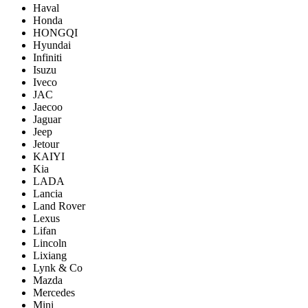
Haval
Honda
HONGQI
Hyundai
Infiniti
Isuzu
Iveco
JAC
Jaecoo
Jaguar
Jeep
Jetour
KAIYI
Kia
LADA
Lancia
Land Rover
Lexus
Lifan
Lincoln
Lixiang
Lynk & Co
Mazda
Mercedes
Mini