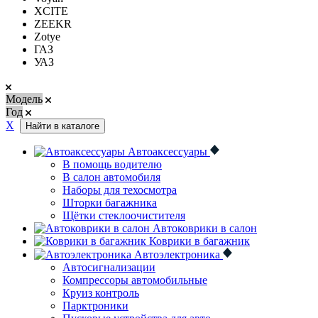
XCITE
ZEEKR
Zotye
ГАЗ
УАЗ
Модель
Год
Х
Найти в каталоге
Автоаксессуары
В помощь водителю
В салон автомобиля
Наборы для техосмотра
Шторки багажника
Щётки стеклоочистителя
Автоковрики в салон
Коврики в багажник
Автоэлектроника
Автосигнализации
Компрессоры автомобильные
Круиз контроль
Парктроники