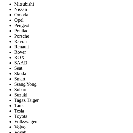
Mitsubishi
Nissan
Omoda
Opel
Peugeot
Pontiac
Porsсhe
Ravon
Renault
Rover
ROX
SAAB
Seat
Skoda
Smart
Ssang Yong
Subaru
Suzuki
Tagaz Taiger
Tank
Tesla
Toyota
Volkswagen
Volvo
Voyah