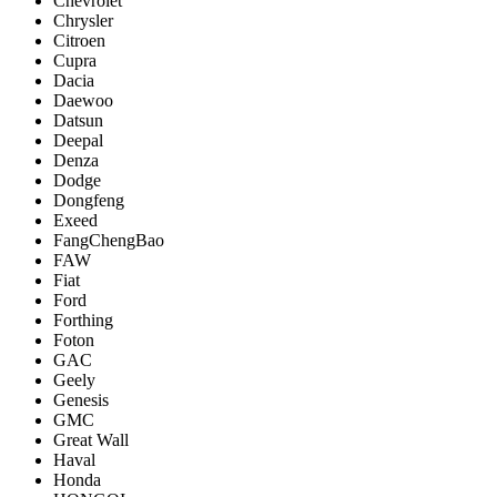
Chevrolet
Chrysler
Citroen
Cupra
Dacia
Daewoo
Datsun
Deepal
Denza
Dodge
Dongfeng
Exeed
FangChengBao
FAW
Fiat
Ford
Forthing
Foton
GAC
Geely
Genesis
GMC
Great Wall
Haval
Honda