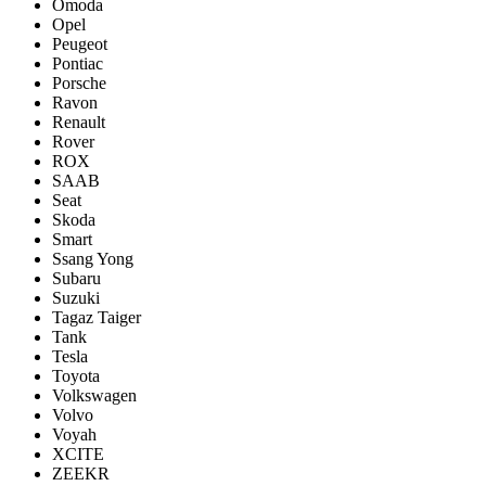
Omoda
Opel
Peugeot
Pontiac
Porsсhe
Ravon
Renault
Rover
ROX
SAAB
Seat
Skoda
Smart
Ssang Yong
Subaru
Suzuki
Tagaz Taiger
Tank
Tesla
Toyota
Volkswagen
Volvo
Voyah
XCITE
ZEEKR