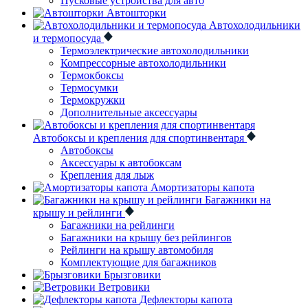
Пусковые устройства для авто
Автошторки
Автохолодильники
и термопосуда
Термоэлектрические автохолодильники
Компрессорные автохолодильники
Термокбоксы
Термосумки
Термокружки
Дополнительные аксессуары
Автобоксы и крепления для спортинвентаря
Автобоксы
Аксессуары к автобоксам
Крепления для лыж
Амортизаторы капота
Багажники на
крышу и рейлинги
Багажники на рейлинги
Багажники на крышу без рейлингов
Рейлинги на крышу автомобиля
Комплектующие для багажников
Брызговики
Ветровики
Дефлекторы капота