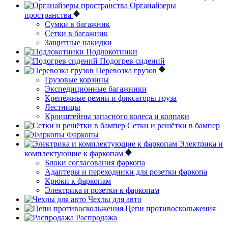
Органайзеры
пространства
Сумки в багажник
Сетки в багажник
Защитные накидки
Подлокотники
Подогрев сидений
Перевозка грузов
Грузовые корзины
Экспедиционные багажники
Крепёжные ремни и фиксаторы груза
Лестницы
Кронштейны запасного колеса и колпаки
Сетки и решётки в бампер
Фаркопы
Электрика и
комплектующие к фаркопам
Блоки согласования фаркопа
Адаптеры и переходники для розетки фаркопа
Крюки к фаркопам
Электрика и розетки к фаркопам
Чехлы для авто
Цепи противоскольжения
Распродажа