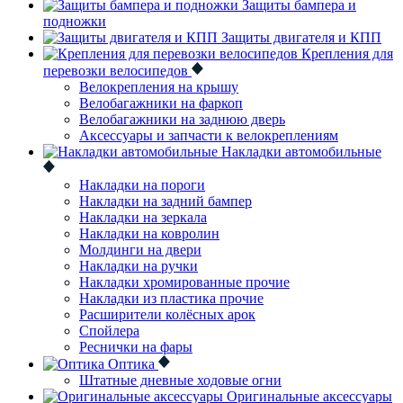
Защиты бампера и
подножки
Защиты двигателя и КПП
Крепления для
перевозки велосипедов
Велокрепления на крышу
Велобагажники на фаркоп
Велобагажники на заднюю дверь
Аксессуары и запчасти к велокреплениям
Накладки автомобильные
Накладки на пороги
Накладки на задний бампер
Накладки на зеркала
Накладки на ковролин
Молдинги на двери
Накладки на ручки
Накладки хромированные прочие
Накладки из пластика прочие
Расширители колёсных арок
Спойлера
Реснички на фары
Оптика
Штатные дневные ходовые огни
Оригинальные аксессуары