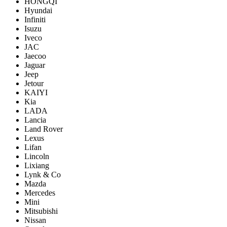
HONGQI
Hyundai
Infiniti
Isuzu
Iveco
JAC
Jaecoo
Jaguar
Jeep
Jetour
KAIYI
Kia
LADA
Lancia
Land Rover
Lexus
Lifan
Lincoln
Lixiang
Lynk & Co
Mazda
Mercedes
Mini
Mitsubishi
Nissan