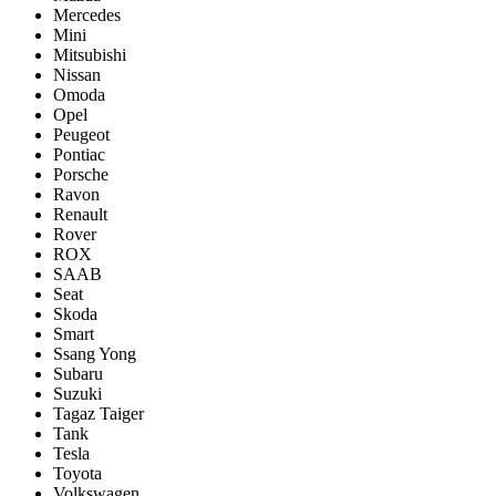
Mercedes
Mini
Mitsubishi
Nissan
Omoda
Opel
Peugeot
Pontiac
Porsсhe
Ravon
Renault
Rover
ROX
SAAB
Seat
Skoda
Smart
Ssang Yong
Subaru
Suzuki
Tagaz Taiger
Tank
Tesla
Toyota
Volkswagen