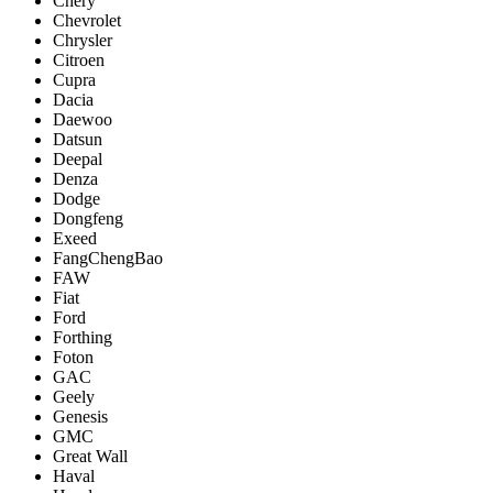
Chery
Chevrolet
Chrysler
Citroen
Cupra
Dacia
Daewoo
Datsun
Deepal
Denza
Dodge
Dongfeng
Exeed
FangChengBao
FAW
Fiat
Ford
Forthing
Foton
GAC
Geely
Genesis
GMC
Great Wall
Haval