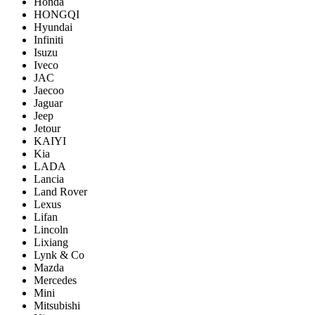
Honda
HONGQI
Hyundai
Infiniti
Isuzu
Iveco
JAC
Jaecoo
Jaguar
Jeep
Jetour
KAIYI
Kia
LADA
Lancia
Land Rover
Lexus
Lifan
Lincoln
Lixiang
Lynk & Co
Mazda
Mercedes
Mini
Mitsubishi