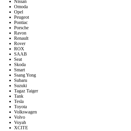
Nissan
Omoda
Opel
Peugeot
Pontiac
Porsсhe
Ravon
Renault
Rover
ROX
SAAB
Seat
Skoda
Smart
Ssang Yong
Subaru
Suzuki
Tagaz Taiger
Tank
Tesla
Toyota
Volkswagen
Volvo
Voyah
XCITE