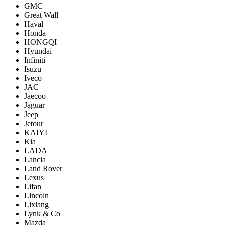
GMC
Great Wall
Haval
Honda
HONGQI
Hyundai
Infiniti
Isuzu
Iveco
JAC
Jaecoo
Jaguar
Jeep
Jetour
KAIYI
Kia
LADA
Lancia
Land Rover
Lexus
Lifan
Lincoln
Lixiang
Lynk & Co
Mazda