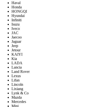
Haval
Honda
HONGQI
Hyundai
Infiniti
Isuzu
Iveco
JAC
Jaecoo
Jaguar
Jeep
Jetour
KAIYI
Kia
LADA
Lancia
Land Rover
Lexus
Lifan
Lincoln
Lixiang
Lynk & Co
Mazda
Mercedes
Mini