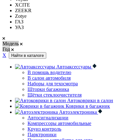
XCITE
ZEEKR
Zotye
ГАЗ
УАЗ
Модель
Год
Х
Найти в каталоге
Автоаксессуары
В помощь водителю
В салон автомобиля
Наборы для техосмотра
Шторки багажника
Щётки стеклоочистителя
Автоковрики в салон
Коврики в багажник
Автоэлектроника
Автосигнализации
Компрессоры автомобильные
Круиз контроль
Парктроники