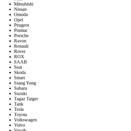
Mitsubishi
Nissan
Omoda
Opel
Peugeot
Pontiac
Porsсhe
Ravon
Renault
Rover
ROX
SAAB
Seat
Skoda
Smart
Ssang Yong
Subaru
Suzuki
Tagaz Taiger
Tank
Tesla
Toyota
Volkswagen
Volvo
Voyah