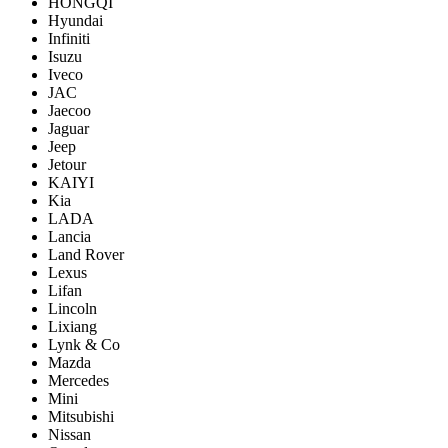
HONGQI
Hyundai
Infiniti
Isuzu
Iveco
JAC
Jaecoo
Jaguar
Jeep
Jetour
KAIYI
Kia
LADA
Lancia
Land Rover
Lexus
Lifan
Lincoln
Lixiang
Lynk & Co
Mazda
Mercedes
Mini
Mitsubishi
Nissan