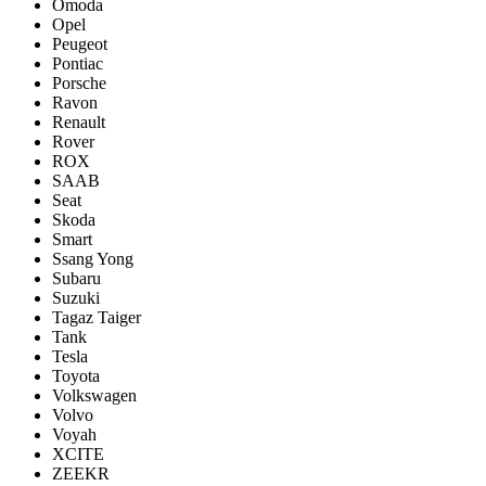
Omoda
Opel
Peugeot
Pontiac
Porsсhe
Ravon
Renault
Rover
ROX
SAAB
Seat
Skoda
Smart
Ssang Yong
Subaru
Suzuki
Tagaz Taiger
Tank
Tesla
Toyota
Volkswagen
Volvo
Voyah
XCITE
ZEEKR