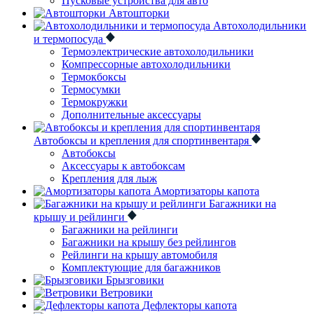
Пусковые устройства для авто
Автошторки
Автохолодильники
и термопосуда
Термоэлектрические автохолодильники
Компрессорные автохолодильники
Термокбоксы
Термосумки
Термокружки
Дополнительные аксессуары
Автобоксы и крепления для спортинвентаря
Автобоксы
Аксессуары к автобоксам
Крепления для лыж
Амортизаторы капота
Багажники на
крышу и рейлинги
Багажники на рейлинги
Багажники на крышу без рейлингов
Рейлинги на крышу автомобиля
Комплектующие для багажников
Брызговики
Ветровики
Дефлекторы капота