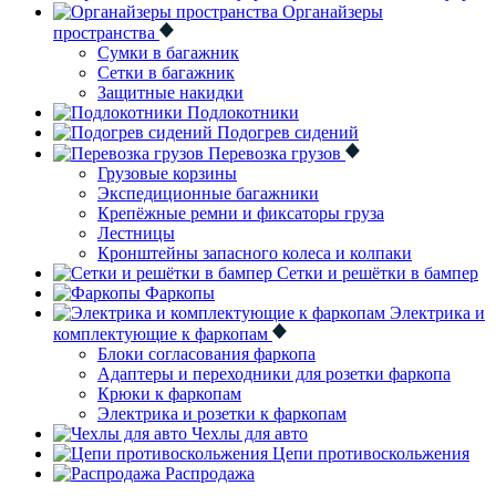
Органайзеры
пространства
Сумки в багажник
Сетки в багажник
Защитные накидки
Подлокотники
Подогрев сидений
Перевозка грузов
Грузовые корзины
Экспедиционные багажники
Крепёжные ремни и фиксаторы груза
Лестницы
Кронштейны запасного колеса и колпаки
Сетки и решётки в бампер
Фаркопы
Электрика и
комплектующие к фаркопам
Блоки согласования фаркопа
Адаптеры и переходники для розетки фаркопа
Крюки к фаркопам
Электрика и розетки к фаркопам
Чехлы для авто
Цепи противоскольжения
Распродажа