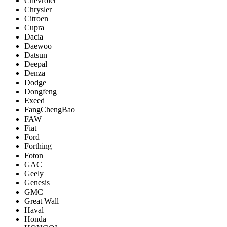
Chevrolet
Chrysler
Citroen
Cupra
Dacia
Daewoo
Datsun
Deepal
Denza
Dodge
Dongfeng
Exeed
FangChengBao
FAW
Fiat
Ford
Forthing
Foton
GAC
Geely
Genesis
GMC
Great Wall
Haval
Honda