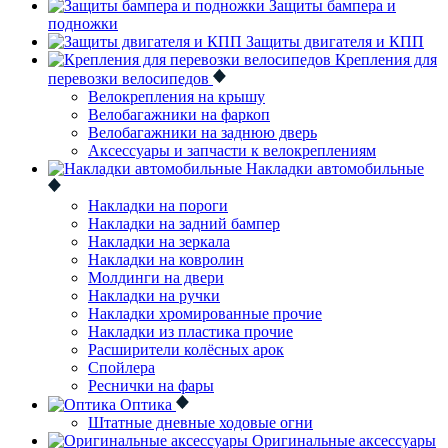
Защиты бампера и
подножки
Защиты двигателя и КПП
Крепления для
перевозки велосипедов
Велокрепления на крышу
Велобагажники на фаркоп
Велобагажники на заднюю дверь
Аксессуары и запчасти к велокреплениям
Накладки автомобильные
Накладки на пороги
Накладки на задний бампер
Накладки на зеркала
Накладки на ковролин
Молдинги на двери
Накладки на ручки
Накладки хромированные прочие
Накладки из пластика прочие
Расширители колёсных арок
Спойлера
Реснички на фары
Оптика
Штатные дневные ходовые огни
Оригинальные аксессуары