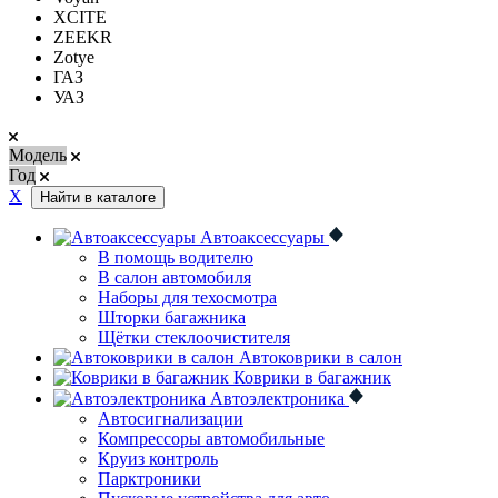
XCITE
ZEEKR
Zotye
ГАЗ
УАЗ
Модель
Год
Х
Найти в каталоге
Автоаксессуары
В помощь водителю
В салон автомобиля
Наборы для техосмотра
Шторки багажника
Щётки стеклоочистителя
Автоковрики в салон
Коврики в багажник
Автоэлектроника
Автосигнализации
Компрессоры автомобильные
Круиз контроль
Парктроники