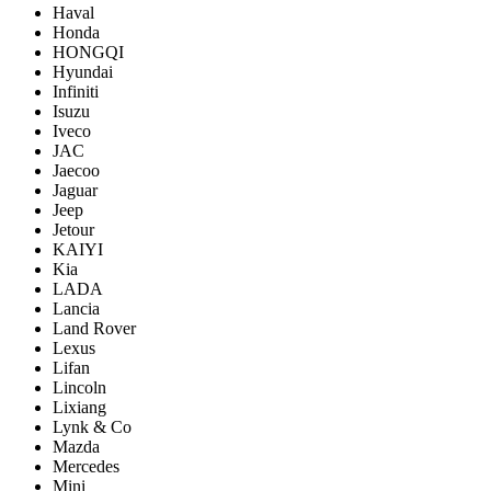
Haval
Honda
HONGQI
Hyundai
Infiniti
Isuzu
Iveco
JAC
Jaecoo
Jaguar
Jeep
Jetour
KAIYI
Kia
LADA
Lancia
Land Rover
Lexus
Lifan
Lincoln
Lixiang
Lynk & Co
Mazda
Mercedes
Mini