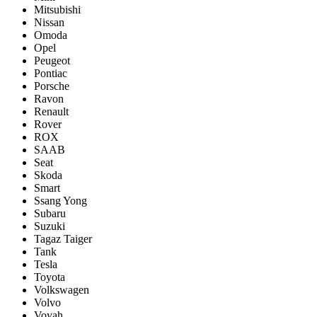
Mitsubishi
Nissan
Omoda
Opel
Peugeot
Pontiac
Porsсhe
Ravon
Renault
Rover
ROX
SAAB
Seat
Skoda
Smart
Ssang Yong
Subaru
Suzuki
Tagaz Taiger
Tank
Tesla
Toyota
Volkswagen
Volvo
Voyah