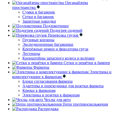
Органайзеры
пространства
Сумки в багажник
Сетки в багажник
Защитные накидки
Подлокотники
Подогрев сидений
Перевозка грузов
Грузовые корзины
Экспедиционные багажники
Крепёжные ремни и фиксаторы груза
Лестницы
Кронштейны запасного колеса и колпаки
Сетки и решётки в бампер
Фаркопы
Электрика и
комплектующие к фаркопам
Блоки согласования фаркопа
Адаптеры и переходники для розетки фаркопа
Крюки к фаркопам
Электрика и розетки к фаркопам
Чехлы для авто
Цепи противоскольжения
Распродажа