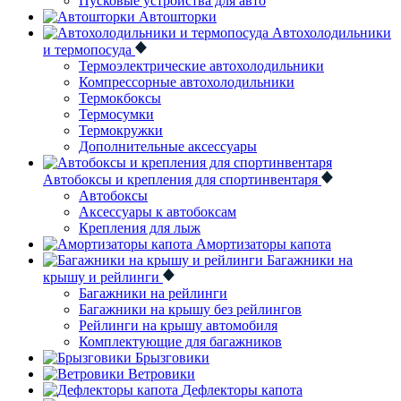
Пусковые устройства для авто
Автошторки
Автохолодильники
и термопосуда
Термоэлектрические автохолодильники
Компрессорные автохолодильники
Термокбоксы
Термосумки
Термокружки
Дополнительные аксессуары
Автобоксы и крепления для спортинвентаря
Автобоксы
Аксессуары к автобоксам
Крепления для лыж
Амортизаторы капота
Багажники на
крышу и рейлинги
Багажники на рейлинги
Багажники на крышу без рейлингов
Рейлинги на крышу автомобиля
Комплектующие для багажников
Брызговики
Ветровики
Дефлекторы капота