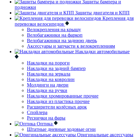
Защиты бампера и
подножки
Защиты двигателя и КПП
Крепления для
перевозки велосипедов
Велокрепления на крышу
Велобагажники на фаркоп
Велобагажники на заднюю дверь
Аксессуары и запчасти к велокреплениям
Накладки автомобильные
Накладки на пороги
Накладки на задний бампер
Накладки на зеркала
Накладки на ковролин
Молдинги на двери
Накладки на ручки
Накладки хромированные прочие
Накладки из пластика прочие
Расширители колёсных арок
Спойлера
Реснички на фары
Оптика
Штатные дневные ходовые огни
Оригинальные аксессуары