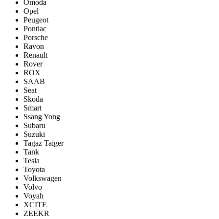
Omoda
Opel
Peugeot
Pontiac
Porsсhe
Ravon
Renault
Rover
ROX
SAAB
Seat
Skoda
Smart
Ssang Yong
Subaru
Suzuki
Tagaz Taiger
Tank
Tesla
Toyota
Volkswagen
Volvo
Voyah
XCITE
ZEEKR