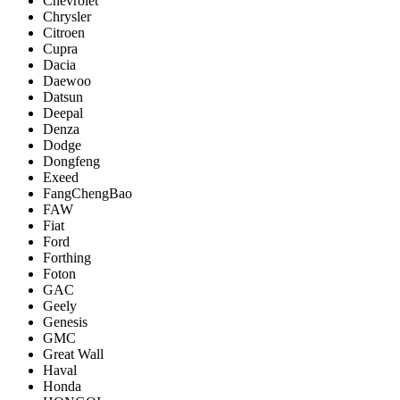
Chevrolet
Chrysler
Citroen
Cupra
Dacia
Daewoo
Datsun
Deepal
Denza
Dodge
Dongfeng
Exeed
FangChengBao
FAW
Fiat
Ford
Forthing
Foton
GAC
Geely
Genesis
GMC
Great Wall
Haval
Honda