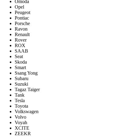
Omoda
Opel
Peugeot
Pontiac
Porsсhe
Ravon
Renault
Rover
ROX
SAAB
Seat
Skoda
Smart
Ssang Yong
Subaru
Suzuki
Tagaz Taiger
Tank
Tesla
Toyota
Volkswagen
Volvo
Voyah
XCITE
ZEEKR