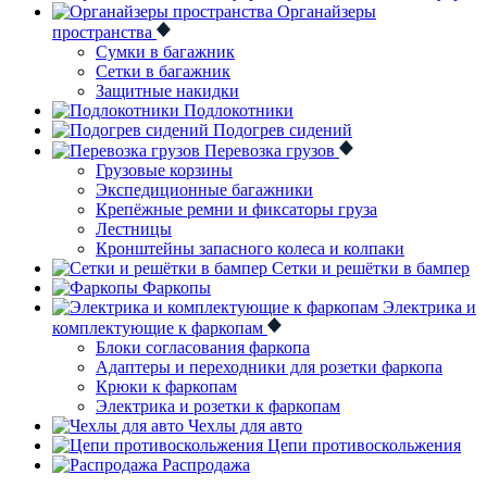
Органайзеры
пространства
Сумки в багажник
Сетки в багажник
Защитные накидки
Подлокотники
Подогрев сидений
Перевозка грузов
Грузовые корзины
Экспедиционные багажники
Крепёжные ремни и фиксаторы груза
Лестницы
Кронштейны запасного колеса и колпаки
Сетки и решётки в бампер
Фаркопы
Электрика и
комплектующие к фаркопам
Блоки согласования фаркопа
Адаптеры и переходники для розетки фаркопа
Крюки к фаркопам
Электрика и розетки к фаркопам
Чехлы для авто
Цепи противоскольжения
Распродажа