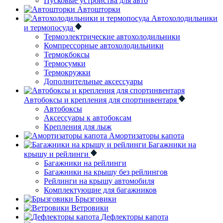
Пусковые устройства для авто
Автошторки
Автохолодильники
и термопосуда
Термоэлектрические автохолодильники
Компрессорные автохолодильники
Термокбоксы
Термосумки
Термокружки
Дополнительные аксессуары
Автобоксы и крепления для спортинвентаря
Автобоксы
Аксессуары к автобоксам
Крепления для лыж
Амортизаторы капота
Багажники на
крышу и рейлинги
Багажники на рейлинги
Багажники на крышу без рейлингов
Рейлинги на крышу автомобиля
Комплектующие для багажников
Брызговики
Ветровики
Дефлекторы капота