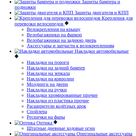
Защиты бампера и
подножки
Защиты двигателя и КПП
Крепления для
перевозки велосипедов
Велокрепления на крышу
Велобагажники на фаркоп
Велобагажники на заднюю дверь
Аксессуары и запчасти к велокреплениям
Накладки автомобильные
Накладки на пороги
Накладки на задний бампер
Накладки на зеркала
Накладки на ковролин
Молдинги на двери
Накладки на ручки
Накладки хромированные прочие
Накладки из пластика прочие
Расширители колёсных арок
Спойлера
Реснички на фары
Оптика
Штатные дневные ходовые огни
Оригинальные аксессуары