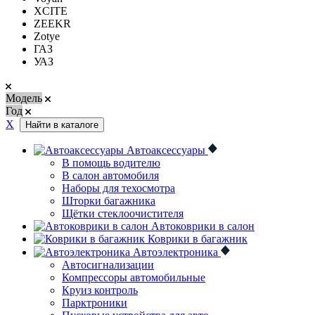
XCITE
ZEEKR
Zotye
ГАЗ
УАЗ
Модель
Год
Х
Найти в каталоге
Автоаксессуары
В помощь водителю
В салон автомобиля
Наборы для техосмотра
Шторки багажника
Щётки стеклоочистителя
Автоковрики в салон
Коврики в багажник
Автоэлектроника
Автосигнализации
Компрессоры автомобильные
Круиз контроль
Парктроники