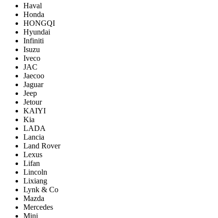
Haval
Honda
HONGQI
Hyundai
Infiniti
Isuzu
Iveco
JAC
Jaecoo
Jaguar
Jeep
Jetour
KAIYI
Kia
LADA
Lancia
Land Rover
Lexus
Lifan
Lincoln
Lixiang
Lynk & Co
Mazda
Mercedes
Mini