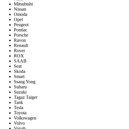
Mitsubishi
Nissan
Omoda
Opel
Peugeot
Pontiac
Porsсhe
Ravon
Renault
Rover
ROX
SAAB
Seat
Skoda
Smart
Ssang Yong
Subaru
Suzuki
Tagaz Taiger
Tank
Tesla
Toyota
Volkswagen
Volvo
Voyah