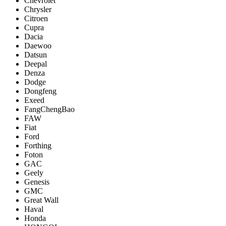
Chevrolet
Chrysler
Citroen
Cupra
Dacia
Daewoo
Datsun
Deepal
Denza
Dodge
Dongfeng
Exeed
FangChengBao
FAW
Fiat
Ford
Forthing
Foton
GAC
Geely
Genesis
GMC
Great Wall
Haval
Honda