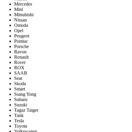
Mercedes
Mini
Mitsubishi
Nissan
Omoda
Opel
Peugeot
Pontiac
Porsсhe
Ravon
Renault
Rover
ROX
SAAB
Seat
Skoda
Smart
Ssang Yong
Subaru
Suzuki
Tagaz Taiger
Tank
Tesla
Toyota
Volkswagen