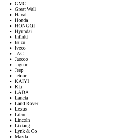
GMC
Great Wall
Haval
Honda
HONGQI
Hyundai
Infiniti
Isuzu
Iveco
JAC
Jaecoo
Jaguar
Jeep
Jetour
KAIYI
Kia
LADA
Lancia
Land Rover
Lexus
Lifan
Lincoln
Lixiang
Lynk & Co
Mazda