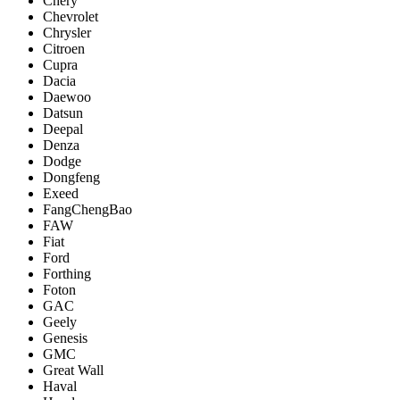
Chery
Chevrolet
Chrysler
Citroen
Cupra
Dacia
Daewoo
Datsun
Deepal
Denza
Dodge
Dongfeng
Exeed
FangChengBao
FAW
Fiat
Ford
Forthing
Foton
GAC
Geely
Genesis
GMC
Great Wall
Haval