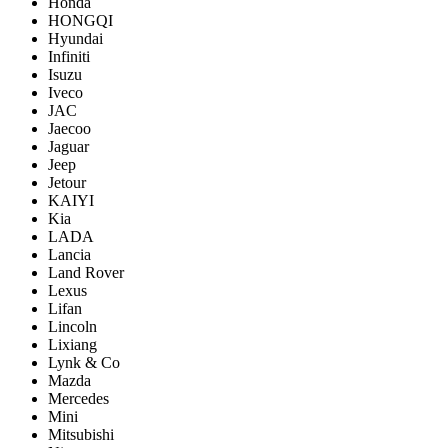
Honda
HONGQI
Hyundai
Infiniti
Isuzu
Iveco
JAC
Jaecoo
Jaguar
Jeep
Jetour
KAIYI
Kia
LADA
Lancia
Land Rover
Lexus
Lifan
Lincoln
Lixiang
Lynk & Co
Mazda
Mercedes
Mini
Mitsubishi