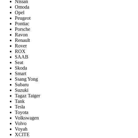
Nissan
Omoda
Opel
Peugeot
Pontiac
Porsсhe
Ravon
Renault
Rover
ROX
SAAB
Seat
Skoda
Smart
Ssang Yong
Subaru
Suzuki
Tagaz Taiger
Tank
Tesla
Toyota
Volkswagen
Volvo
Voyah
XCITE