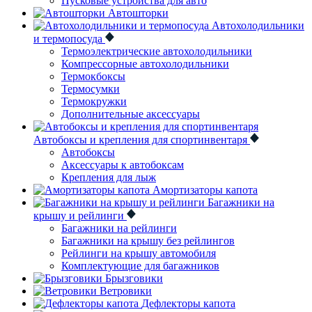
Пусковые устройства для авто
Автошторки
Автохолодильники
и термопосуда
Термоэлектрические автохолодильники
Компрессорные автохолодильники
Термокбоксы
Термосумки
Термокружки
Дополнительные аксессуары
Автобоксы и крепления для спортинвентаря
Автобоксы
Аксессуары к автобоксам
Крепления для лыж
Амортизаторы капота
Багажники на
крышу и рейлинги
Багажники на рейлинги
Багажники на крышу без рейлингов
Рейлинги на крышу автомобиля
Комплектующие для багажников
Брызговики
Ветровики
Дефлекторы капота