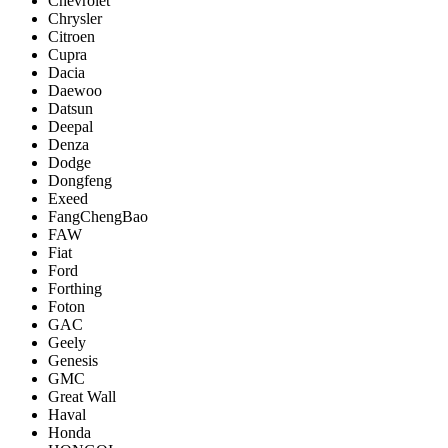
Chevrolet
Chrysler
Citroen
Cupra
Dacia
Daewoo
Datsun
Deepal
Denza
Dodge
Dongfeng
Exeed
FangChengBao
FAW
Fiat
Ford
Forthing
Foton
GAC
Geely
Genesis
GMC
Great Wall
Haval
Honda