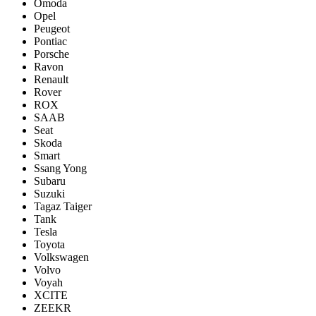
Omoda
Opel
Peugeot
Pontiac
Porsсhe
Ravon
Renault
Rover
ROX
SAAB
Seat
Skoda
Smart
Ssang Yong
Subaru
Suzuki
Tagaz Taiger
Tank
Tesla
Toyota
Volkswagen
Volvo
Voyah
XCITE
ZEEKR