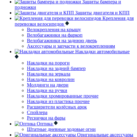
Защиты бампера и
подножки
Защиты двигателя и КПП
Крепления для
перевозки велосипедов
Велокрепления на крышу
Велобагажники на фаркоп
Велобагажники на заднюю дверь
Аксессуары и запчасти к велокреплениям
Накладки автомобильные
Накладки на пороги
Накладки на задний бампер
Накладки на зеркала
Накладки на ковролин
Молдинги на двери
Накладки на ручки
Накладки хромированные прочие
Накладки из пластика прочие
Расширители колёсных арок
Спойлера
Реснички на фары
Оптика
Штатные дневные ходовые огни
Оригинальные аксессуары