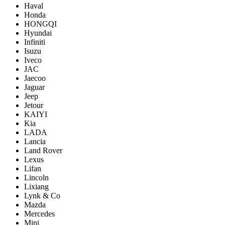
Haval
Honda
HONGQI
Hyundai
Infiniti
Isuzu
Iveco
JAC
Jaecoo
Jaguar
Jeep
Jetour
KAIYI
Kia
LADA
Lancia
Land Rover
Lexus
Lifan
Lincoln
Lixiang
Lynk & Co
Mazda
Mercedes
Mini