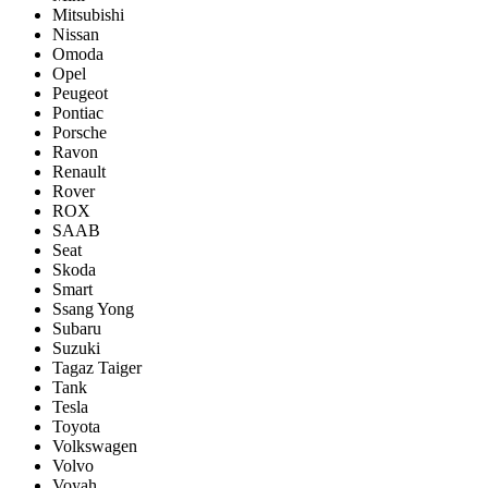
Mitsubishi
Nissan
Omoda
Opel
Peugeot
Pontiac
Porsсhe
Ravon
Renault
Rover
ROX
SAAB
Seat
Skoda
Smart
Ssang Yong
Subaru
Suzuki
Tagaz Taiger
Tank
Tesla
Toyota
Volkswagen
Volvo
Voyah