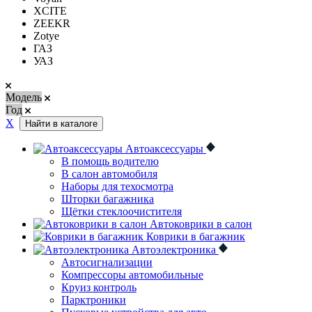
XCITE
ZEEKR
Zotye
ГАЗ
УАЗ
Модель
Год
Х
Найти в каталоге
Автоаксессуары
В помощь водителю
В салон автомобиля
Наборы для техосмотра
Шторки багажника
Щётки стеклоочистителя
Автоковрики в салон
Коврики в багажник
Автоэлектроника
Автосигнализации
Компрессоры автомобильные
Круиз контроль
Парктроники