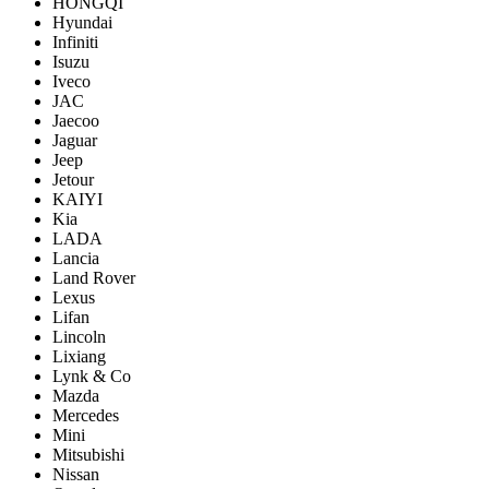
HONGQI
Hyundai
Infiniti
Isuzu
Iveco
JAC
Jaecoo
Jaguar
Jeep
Jetour
KAIYI
Kia
LADA
Lancia
Land Rover
Lexus
Lifan
Lincoln
Lixiang
Lynk & Co
Mazda
Mercedes
Mini
Mitsubishi
Nissan