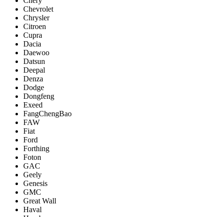
Chery
Chevrolet
Chrysler
Citroen
Cupra
Dacia
Daewoo
Datsun
Deepal
Denza
Dodge
Dongfeng
Exeed
FangChengBao
FAW
Fiat
Ford
Forthing
Foton
GAC
Geely
Genesis
GMC
Great Wall
Haval