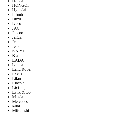
Honda
HONGQI
Hyundai
Infiniti
Isuzu
Iveco
JAC
Jaecoo
Jaguar
Jeep
Jetour
KAIYI
Kia
LADA
Lancia
Land Rover
Lexus
Lifan
Lincoln
Lixiang
Lynk & Co
Mazda
Mercedes
Mini
Mitsubishi