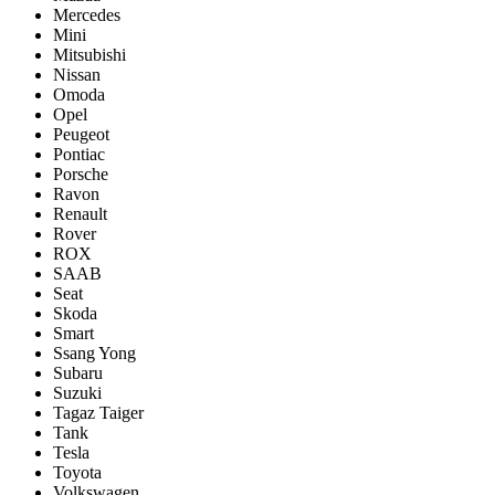
Mercedes
Mini
Mitsubishi
Nissan
Omoda
Opel
Peugeot
Pontiac
Porsсhe
Ravon
Renault
Rover
ROX
SAAB
Seat
Skoda
Smart
Ssang Yong
Subaru
Suzuki
Tagaz Taiger
Tank
Tesla
Toyota
Volkswagen