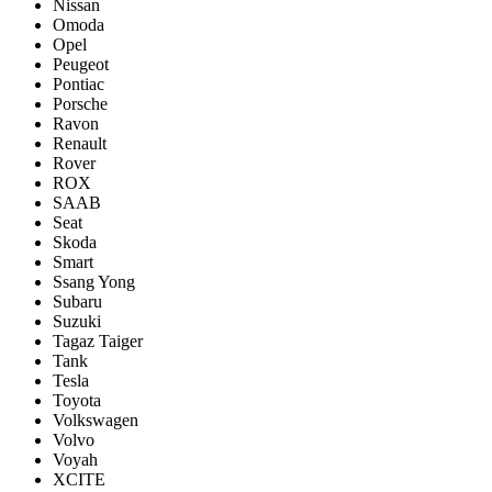
Nissan
Omoda
Opel
Peugeot
Pontiac
Porsсhe
Ravon
Renault
Rover
ROX
SAAB
Seat
Skoda
Smart
Ssang Yong
Subaru
Suzuki
Tagaz Taiger
Tank
Tesla
Toyota
Volkswagen
Volvo
Voyah
XCITE