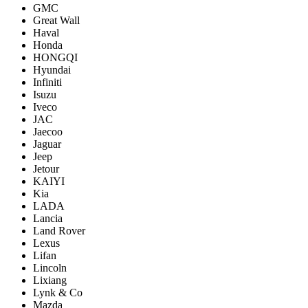
GMC
Great Wall
Haval
Honda
HONGQI
Hyundai
Infiniti
Isuzu
Iveco
JAC
Jaecoo
Jaguar
Jeep
Jetour
KAIYI
Kia
LADA
Lancia
Land Rover
Lexus
Lifan
Lincoln
Lixiang
Lynk & Co
Mazda