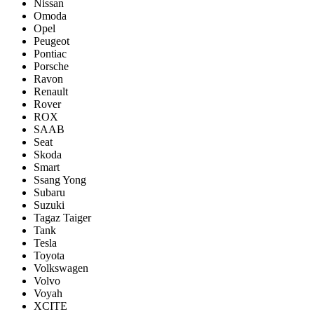
Nissan
Omoda
Opel
Peugeot
Pontiac
Porsсhe
Ravon
Renault
Rover
ROX
SAAB
Seat
Skoda
Smart
Ssang Yong
Subaru
Suzuki
Tagaz Taiger
Tank
Tesla
Toyota
Volkswagen
Volvo
Voyah
XCITE