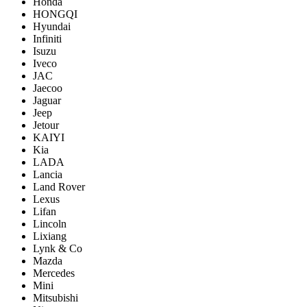
Honda
HONGQI
Hyundai
Infiniti
Isuzu
Iveco
JAC
Jaecoo
Jaguar
Jeep
Jetour
KAIYI
Kia
LADA
Lancia
Land Rover
Lexus
Lifan
Lincoln
Lixiang
Lynk & Co
Mazda
Mercedes
Mini
Mitsubishi