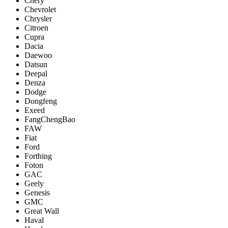
Chery
Chevrolet
Chrysler
Citroen
Cupra
Dacia
Daewoo
Datsun
Deepal
Denza
Dodge
Dongfeng
Exeed
FangChengBao
FAW
Fiat
Ford
Forthing
Foton
GAC
Geely
Genesis
GMC
Great Wall
Haval