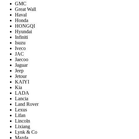
GMC
Great Wall
Haval
Honda
HONGQI
Hyundai
Infiniti
Isuzu
Iveco
JAC
Jaecoo
Jaguar
Jeep
Jetour
KAIYI
Kia
LADA
Lancia
Land Rover
Lexus
Lifan
Lincoln
Lixiang
Lynk & Co
Mazda