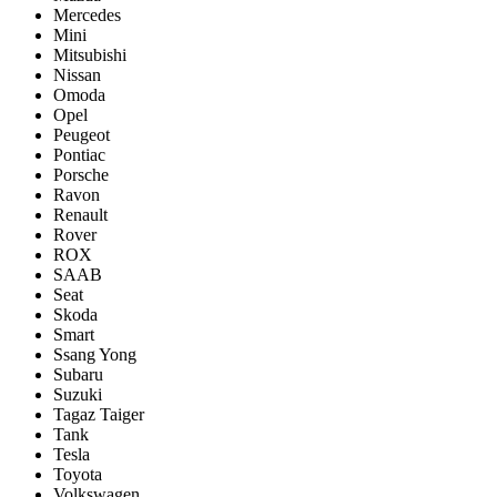
Mercedes
Mini
Mitsubishi
Nissan
Omoda
Opel
Peugeot
Pontiac
Porsсhe
Ravon
Renault
Rover
ROX
SAAB
Seat
Skoda
Smart
Ssang Yong
Subaru
Suzuki
Tagaz Taiger
Tank
Tesla
Toyota
Volkswagen