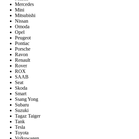
Mercedes
Mini
Mitsubishi
Nissan
Omoda
Opel
Peugeot
Pontiac
Porsсhe
Ravon
Renault
Rover
ROX
SAAB
Seat
Skoda
Smart
Ssang Yong
Subaru
Suzuki
Tagaz Taiger
Tank
Tesla
Toyota
Volkswagen