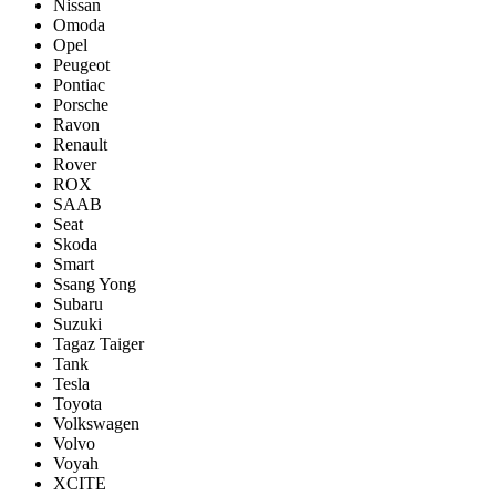
Nissan
Omoda
Opel
Peugeot
Pontiac
Porsсhe
Ravon
Renault
Rover
ROX
SAAB
Seat
Skoda
Smart
Ssang Yong
Subaru
Suzuki
Tagaz Taiger
Tank
Tesla
Toyota
Volkswagen
Volvo
Voyah
XCITE