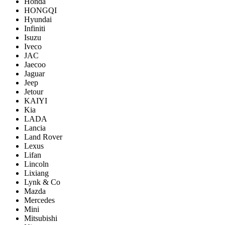
Honda
HONGQI
Hyundai
Infiniti
Isuzu
Iveco
JAC
Jaecoo
Jaguar
Jeep
Jetour
KAIYI
Kia
LADA
Lancia
Land Rover
Lexus
Lifan
Lincoln
Lixiang
Lynk & Co
Mazda
Mercedes
Mini
Mitsubishi