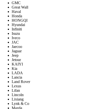
GMC
Great Wall
Haval
Honda
HONGQI
Hyundai
Infiniti
Isuzu
Iveco
JAC
Jaecoo
Jaguar
Jeep
Jetour
KAIYI
Kia
LADA
Lancia
Land Rover
Lexus
Lifan
Lincoln
Lixiang
Lynk & Co
Mazda