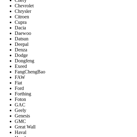
Chery
Chevrolet
Chrysler
Citroen
Cupra
Dacia
Daewoo
Datsun
Deepal
Denza
Dodge
Dongfeng
Exeed
FangChengBao
FAW
Fiat
Ford
Forthing
Foton
GAC
Geely
Genesis
GMC
Great Wall
Haval