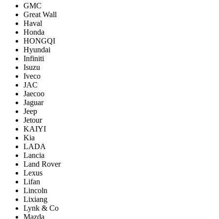
GMC
Great Wall
Haval
Honda
HONGQI
Hyundai
Infiniti
Isuzu
Iveco
JAC
Jaecoo
Jaguar
Jeep
Jetour
KAIYI
Kia
LADA
Lancia
Land Rover
Lexus
Lifan
Lincoln
Lixiang
Lynk & Co
Mazda