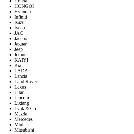
Honda
HONGQI
Hyundai
Infiniti
Isuzu
Iveco
JAC
Jaecoo
Jaguar
Jeep
Jetour
KAIYI
Kia
LADA
Lancia
Land Rover
Lexus
Lifan
Lincoln
Lixiang
Lynk & Co
Mazda
Mercedes
Mini
Mitsubishi