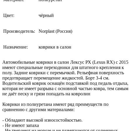
Цвет:
чёрный
Производитель:
Norplast (Россия)
Назначение:
коврики в салон
Автомобильные коврики в салон Лексус РХ (Lexus RX) с 2015
имеют специальные переходники для штатного крепления к
полу. Задние коврики с перемычкой. Рельефная поверхность
предотвращает перемещение жидкостей. Борт 3-4 см.
Водительский коврик оснащён подставкой под педаль отдыха,
которая не имеет разрыва с основной частью ковра, тем самым
не даёт песку и грязи попадать на ковролин
Коврики из полиуретана имеют ряд преимуществ по
сравнению с другими материалами:
- Обладают высокой износостойкостью.
- Не имеют запаха
- Не твердеют на морозе и не размягчаются от солнечных