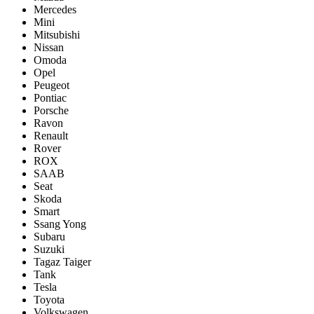
Mercedes
Mini
Mitsubishi
Nissan
Omoda
Opel
Peugeot
Pontiac
Porsсhe
Ravon
Renault
Rover
ROX
SAAB
Seat
Skoda
Smart
Ssang Yong
Subaru
Suzuki
Tagaz Taiger
Tank
Tesla
Toyota
Volkswagen