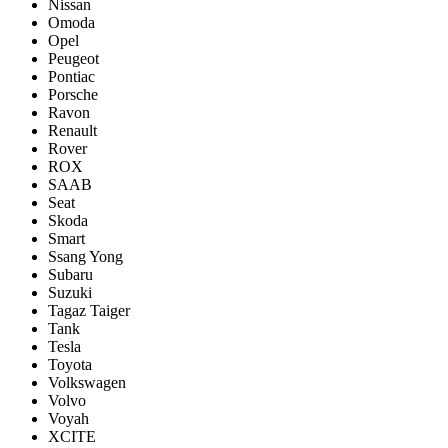
Nissan
Omoda
Opel
Peugeot
Pontiac
Porsсhe
Ravon
Renault
Rover
ROX
SAAB
Seat
Skoda
Smart
Ssang Yong
Subaru
Suzuki
Tagaz Taiger
Tank
Tesla
Toyota
Volkswagen
Volvo
Voyah
XCITE