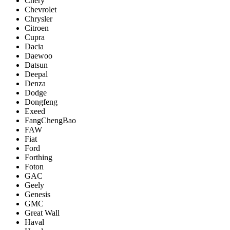
Chery
Chevrolet
Chrysler
Citroen
Cupra
Dacia
Daewoo
Datsun
Deepal
Denza
Dodge
Dongfeng
Exeed
FangChengBao
FAW
Fiat
Ford
Forthing
Foton
GAC
Geely
Genesis
GMC
Great Wall
Haval