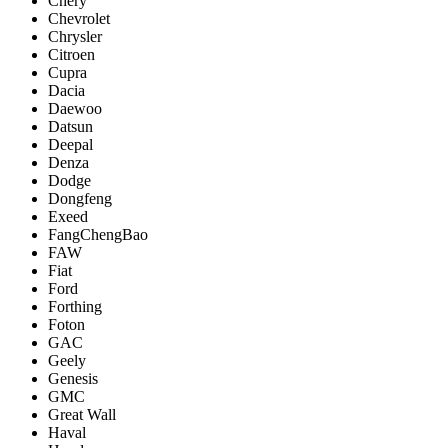
Chery
Chevrolet
Chrysler
Citroen
Cupra
Dacia
Daewoo
Datsun
Deepal
Denza
Dodge
Dongfeng
Exeed
FangChengBao
FAW
Fiat
Ford
Forthing
Foton
GAC
Geely
Genesis
GMC
Great Wall
Haval