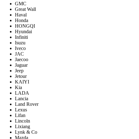
GMC
Great Wall
Haval
Honda
HONGQI
Hyundai
Infiniti
Isuzu
Iveco
JAC
Jaecoo
Jaguar
Jeep
Jetour
KAIYI
Kia
LADA
Lancia
Land Rover
Lexus
Lifan
Lincoln
Lixiang
Lynk & Co
Mazda