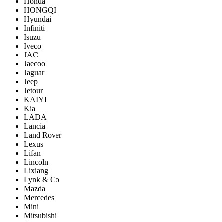
Honda
HONGQI
Hyundai
Infiniti
Isuzu
Iveco
JAC
Jaecoo
Jaguar
Jeep
Jetour
KAIYI
Kia
LADA
Lancia
Land Rover
Lexus
Lifan
Lincoln
Lixiang
Lynk & Co
Mazda
Mercedes
Mini
Mitsubishi