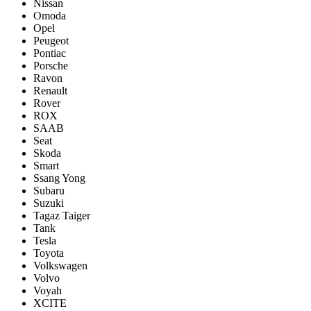
Nissan
Omoda
Opel
Peugeot
Pontiac
Porsсhe
Ravon
Renault
Rover
ROX
SAAB
Seat
Skoda
Smart
Ssang Yong
Subaru
Suzuki
Tagaz Taiger
Tank
Tesla
Toyota
Volkswagen
Volvo
Voyah
XCITE