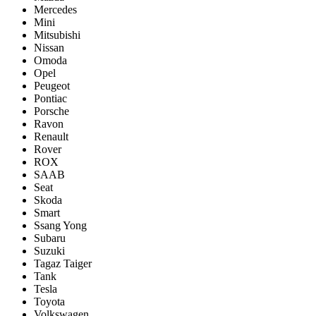
Mercedes
Mini
Mitsubishi
Nissan
Omoda
Opel
Peugeot
Pontiac
Porsсhe
Ravon
Renault
Rover
ROX
SAAB
Seat
Skoda
Smart
Ssang Yong
Subaru
Suzuki
Tagaz Taiger
Tank
Tesla
Toyota
Volkswagen