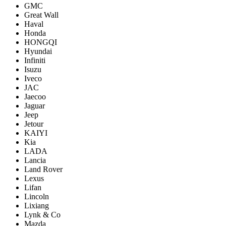
GMC
Great Wall
Haval
Honda
HONGQI
Hyundai
Infiniti
Isuzu
Iveco
JAC
Jaecoo
Jaguar
Jeep
Jetour
KAIYI
Kia
LADA
Lancia
Land Rover
Lexus
Lifan
Lincoln
Lixiang
Lynk & Co
Mazda