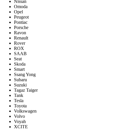
Nissan
Omoda
Opel
Peugeot
Pontiac
Porsсhe
Ravon
Renault
Rover
ROX
SAAB
Seat
Skoda
Smart
Ssang Yong
Subaru
Suzuki
Tagaz Taiger
Tank
Tesla
Toyota
Volkswagen
Volvo
Voyah
XCITE