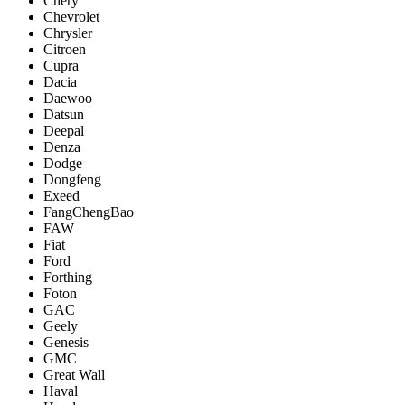
Chery
Chevrolet
Chrysler
Citroen
Cupra
Dacia
Daewoo
Datsun
Deepal
Denza
Dodge
Dongfeng
Exeed
FangChengBao
FAW
Fiat
Ford
Forthing
Foton
GAC
Geely
Genesis
GMC
Great Wall
Haval