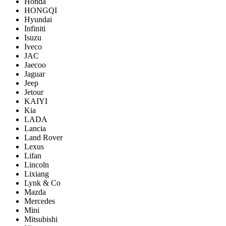
Honda
HONGQI
Hyundai
Infiniti
Isuzu
Iveco
JAC
Jaecoo
Jaguar
Jeep
Jetour
KAIYI
Kia
LADA
Lancia
Land Rover
Lexus
Lifan
Lincoln
Lixiang
Lynk & Co
Mazda
Mercedes
Mini
Mitsubishi