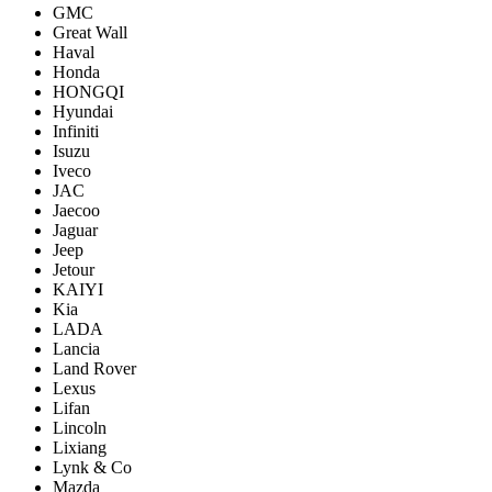
GMC
Great Wall
Haval
Honda
HONGQI
Hyundai
Infiniti
Isuzu
Iveco
JAC
Jaecoo
Jaguar
Jeep
Jetour
KAIYI
Kia
LADA
Lancia
Land Rover
Lexus
Lifan
Lincoln
Lixiang
Lynk & Co
Mazda