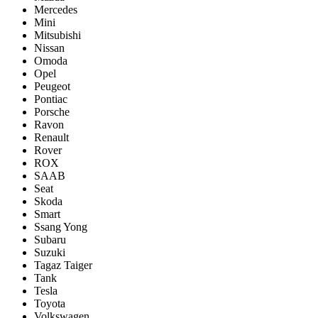
Mercedes
Mini
Mitsubishi
Nissan
Omoda
Opel
Peugeot
Pontiac
Porsсhe
Ravon
Renault
Rover
ROX
SAAB
Seat
Skoda
Smart
Ssang Yong
Subaru
Suzuki
Tagaz Taiger
Tank
Tesla
Toyota
Volkswagen