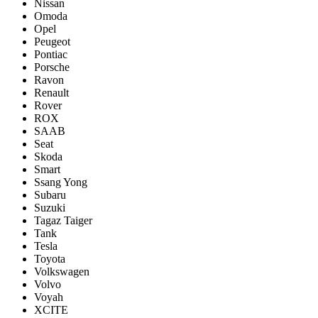
Nissan
Omoda
Opel
Peugeot
Pontiac
Porsсhe
Ravon
Renault
Rover
ROX
SAAB
Seat
Skoda
Smart
Ssang Yong
Subaru
Suzuki
Tagaz Taiger
Tank
Tesla
Toyota
Volkswagen
Volvo
Voyah
XCITE