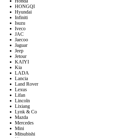
Honda
HONGQI
Hyundai
Infiniti
Isuzu
Iveco
JAC
Jaecoo
Jaguar
Jeep
Jetour
KAIYI
Kia
LADA
Lancia
Land Rover
Lexus
Lifan
Lincoln
Lixiang
Lynk & Co
Mazda
Mercedes
Mini
Mitsubishi