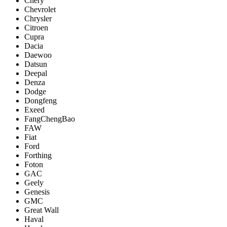
Chery
Chevrolet
Chrysler
Citroen
Cupra
Dacia
Daewoo
Datsun
Deepal
Denza
Dodge
Dongfeng
Exeed
FangChengBao
FAW
Fiat
Ford
Forthing
Foton
GAC
Geely
Genesis
GMC
Great Wall
Haval