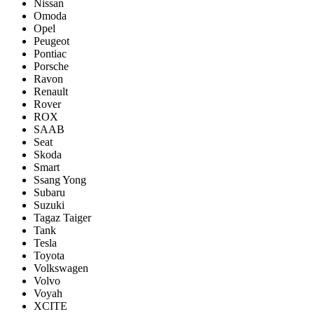
Nissan
Omoda
Opel
Peugeot
Pontiac
Porsсhe
Ravon
Renault
Rover
ROX
SAAB
Seat
Skoda
Smart
Ssang Yong
Subaru
Suzuki
Tagaz Taiger
Tank
Tesla
Toyota
Volkswagen
Volvo
Voyah
XCITE