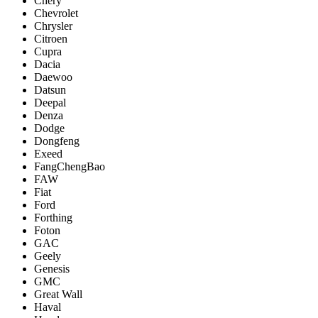
Chery
Chevrolet
Chrysler
Citroen
Cupra
Dacia
Daewoo
Datsun
Deepal
Denza
Dodge
Dongfeng
Exeed
FangChengBao
FAW
Fiat
Ford
Forthing
Foton
GAC
Geely
Genesis
GMC
Great Wall
Haval