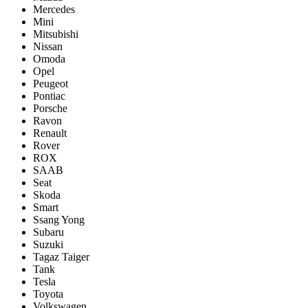
Mercedes
Mini
Mitsubishi
Nissan
Omoda
Opel
Peugeot
Pontiac
Porsсhe
Ravon
Renault
Rover
ROX
SAAB
Seat
Skoda
Smart
Ssang Yong
Subaru
Suzuki
Tagaz Taiger
Tank
Tesla
Toyota
Volkswagen