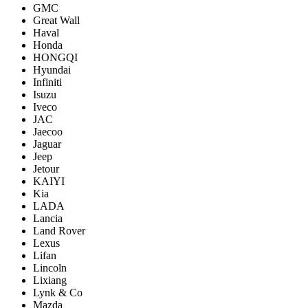
GMC
Great Wall
Haval
Honda
HONGQI
Hyundai
Infiniti
Isuzu
Iveco
JAC
Jaecoo
Jaguar
Jeep
Jetour
KAIYI
Kia
LADA
Lancia
Land Rover
Lexus
Lifan
Lincoln
Lixiang
Lynk & Co
Mazda