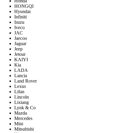
Honda
HONGQI
Hyundai
Infiniti
Isuzu
Iveco
JAC
Jaecoo
Jaguar
Jeep
Jetour
KAIYI
Kia
LADA
Lancia
Land Rover
Lexus
Lifan
Lincoln
Lixiang
Lynk & Co
Mazda
Mercedes
Mini
Mitsubishi