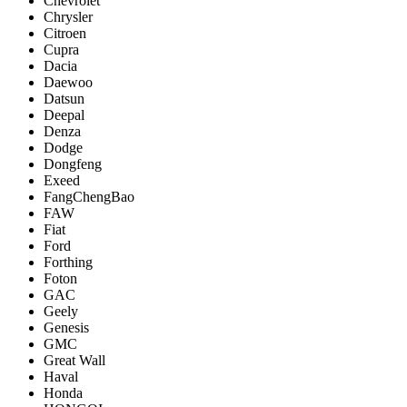
Chevrolet
Chrysler
Citroen
Cupra
Dacia
Daewoo
Datsun
Deepal
Denza
Dodge
Dongfeng
Exeed
FangChengBao
FAW
Fiat
Ford
Forthing
Foton
GAC
Geely
Genesis
GMC
Great Wall
Haval
Honda