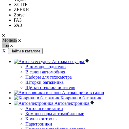
XCITE
ZEEKR
Zotye
ГАЗ
УАЗ
Модель
Год
Х
Найти в каталоге
Автоаксессуары
В помощь водителю
В салон автомобиля
Наборы для техосмотра
Шторки багажника
Щётки стеклоочистителя
Автоковрики в салон
Коврики в багажник
Автоэлектроника
Автосигнализации
Компрессоры автомобильные
Круиз контроль
Парктроники