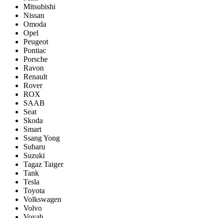
Mitsubishi
Nissan
Omoda
Opel
Peugeot
Pontiac
Porsсhe
Ravon
Renault
Rover
ROX
SAAB
Seat
Skoda
Smart
Ssang Yong
Subaru
Suzuki
Tagaz Taiger
Tank
Tesla
Toyota
Volkswagen
Volvo
Voyah