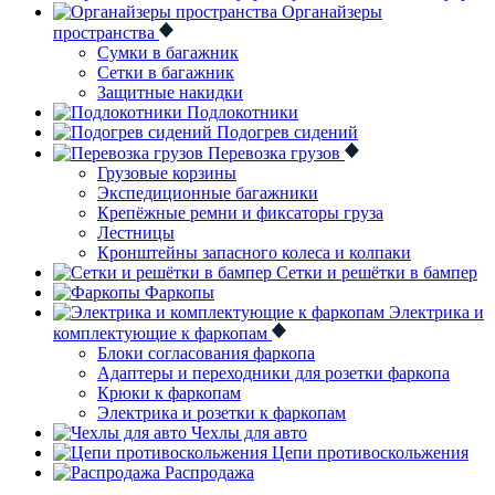
Органайзеры
пространства
Сумки в багажник
Сетки в багажник
Защитные накидки
Подлокотники
Подогрев сидений
Перевозка грузов
Грузовые корзины
Экспедиционные багажники
Крепёжные ремни и фиксаторы груза
Лестницы
Кронштейны запасного колеса и колпаки
Сетки и решётки в бампер
Фаркопы
Электрика и
комплектующие к фаркопам
Блоки согласования фаркопа
Адаптеры и переходники для розетки фаркопа
Крюки к фаркопам
Электрика и розетки к фаркопам
Чехлы для авто
Цепи противоскольжения
Распродажа