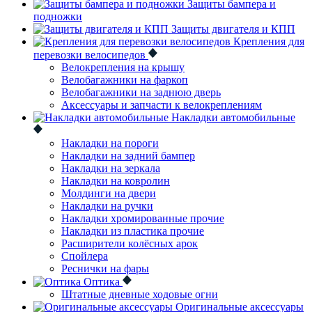
Защиты бампера и
подножки
Защиты двигателя и КПП
Крепления для
перевозки велосипедов
Велокрепления на крышу
Велобагажники на фаркоп
Велобагажники на заднюю дверь
Аксессуары и запчасти к велокреплениям
Накладки автомобильные
Накладки на пороги
Накладки на задний бампер
Накладки на зеркала
Накладки на ковролин
Молдинги на двери
Накладки на ручки
Накладки хромированные прочие
Накладки из пластика прочие
Расширители колёсных арок
Спойлера
Реснички на фары
Оптика
Штатные дневные ходовые огни
Оригинальные аксессуары