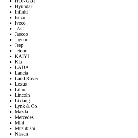
HONGQI
Hyundai
Infiniti
Isuzu
Iveco
JAC
Jaecoo
Jaguar
Jeep
Jetour
KAIYI
Kia
LADA
Lancia
Land Rover
Lexus
Lifan
Lincoln
Lixiang
Lynk & Co
Mazda
Mercedes
Mini
Mitsubishi
Nissan