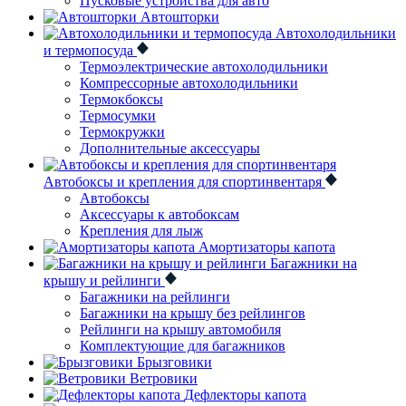
Пусковые устройства для авто
Автошторки
Автохолодильники
и термопосуда
Термоэлектрические автохолодильники
Компрессорные автохолодильники
Термокбоксы
Термосумки
Термокружки
Дополнительные аксессуары
Автобоксы и крепления для спортинвентаря
Автобоксы
Аксессуары к автобоксам
Крепления для лыж
Амортизаторы капота
Багажники на
крышу и рейлинги
Багажники на рейлинги
Багажники на крышу без рейлингов
Рейлинги на крышу автомобиля
Комплектующие для багажников
Брызговики
Ветровики
Дефлекторы капота