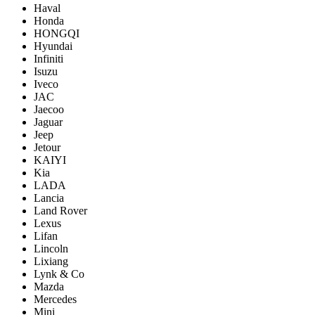
Haval
Honda
HONGQI
Hyundai
Infiniti
Isuzu
Iveco
JAC
Jaecoo
Jaguar
Jeep
Jetour
KAIYI
Kia
LADA
Lancia
Land Rover
Lexus
Lifan
Lincoln
Lixiang
Lynk & Co
Mazda
Mercedes
Mini