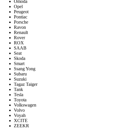
Omoda
Opel
Peugeot
Pontiac
Porsсhe
Ravon
Renault
Rover
ROX
SAAB
Seat
Skoda
Smart
Ssang Yong
Subaru
Suzuki
Tagaz Taiger
Tank
Tesla
Toyota
Volkswagen
Volvo
Voyah
XCITE
ZEEKR