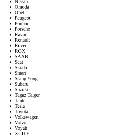
Nissan
Omoda
Opel
Peugeot
Pontiac
Porsсhe
Ravon
Renault
Rover
ROX
SAAB
Seat
Skoda
Smart
Ssang Yong
Subaru
Suzuki
Tagaz Taiger
Tank
Tesla
Toyota
Volkswagen
Volvo
Voyah
XCITE