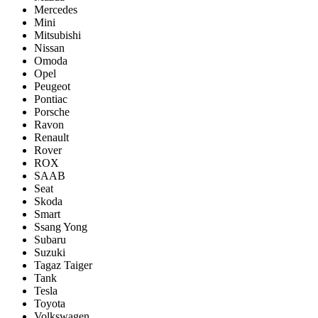
Mercedes
Mini
Mitsubishi
Nissan
Omoda
Opel
Peugeot
Pontiac
Porsсhe
Ravon
Renault
Rover
ROX
SAAB
Seat
Skoda
Smart
Ssang Yong
Subaru
Suzuki
Tagaz Taiger
Tank
Tesla
Toyota
Volkswagen