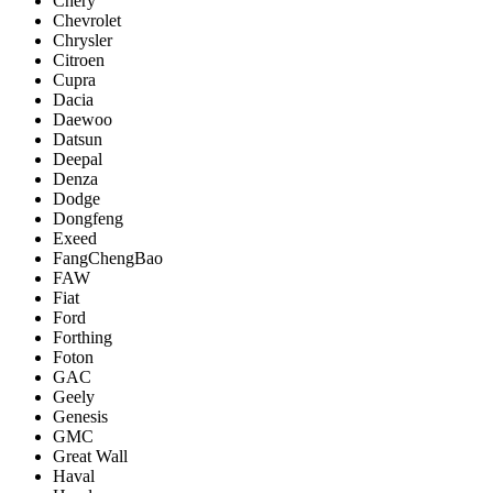
Chery
Chevrolet
Chrysler
Citroen
Cupra
Dacia
Daewoo
Datsun
Deepal
Denza
Dodge
Dongfeng
Exeed
FangChengBao
FAW
Fiat
Ford
Forthing
Foton
GAC
Geely
Genesis
GMC
Great Wall
Haval