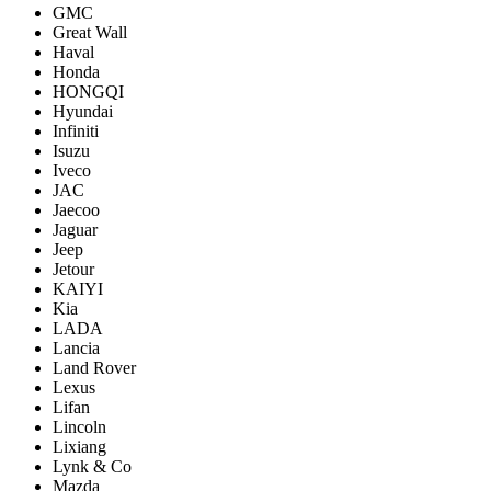
GMC
Great Wall
Haval
Honda
HONGQI
Hyundai
Infiniti
Isuzu
Iveco
JAC
Jaecoo
Jaguar
Jeep
Jetour
KAIYI
Kia
LADA
Lancia
Land Rover
Lexus
Lifan
Lincoln
Lixiang
Lynk & Co
Mazda