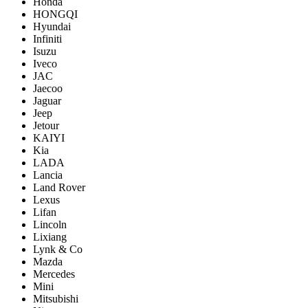
Honda
HONGQI
Hyundai
Infiniti
Isuzu
Iveco
JAC
Jaecoo
Jaguar
Jeep
Jetour
KAIYI
Kia
LADA
Lancia
Land Rover
Lexus
Lifan
Lincoln
Lixiang
Lynk & Co
Mazda
Mercedes
Mini
Mitsubishi