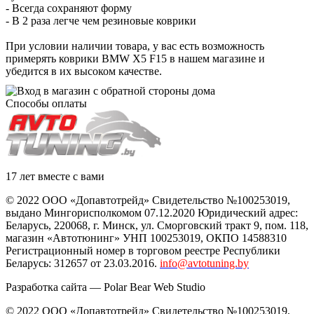
- Всегда сохраняют форму
- В 2 раза легче чем резиновые коврики
При условии наличии товара, у вас есть возможность
примерять коврики BMW X5 F15 в нашем магазине и
убедится в их высоком качестве.
Способы оплаты
17 лет вместе с вами
© 2022 ООО «Допавтотрейд» Свидетельство №100253019,
выдано Мингорисполкомом 07.12.2020 Юридический адрес:
Беларусь
,
220068
, г.
Минск
,
ул. Сморговский тракт 9, пом. 118
,
магазин «Автотюнинг» УНП 100253019, ОКПО 14588310
Регистрационный номер в торговом реестре Республики
Беларусь: 312657 от 23.03.2016.
info@avtotuning.by
Разработка сайта —
Polar Bear Web Studio
© 2022 ООО «Допавтотрейд» Свидетельство №100253019,