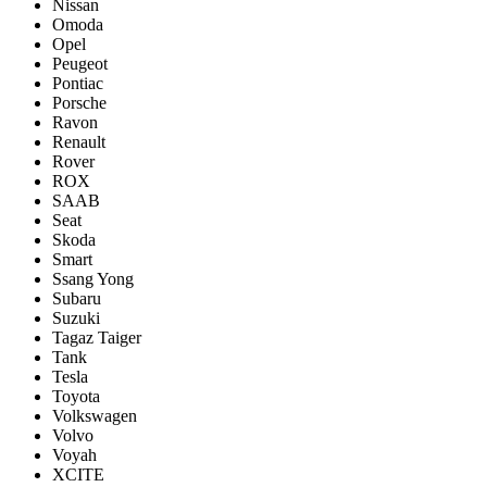
Nissan
Omoda
Opel
Peugeot
Pontiac
Porsсhe
Ravon
Renault
Rover
ROX
SAAB
Seat
Skoda
Smart
Ssang Yong
Subaru
Suzuki
Tagaz Taiger
Tank
Tesla
Toyota
Volkswagen
Volvo
Voyah
XCITE