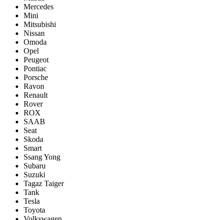
Mercedes
Mini
Mitsubishi
Nissan
Omoda
Opel
Peugeot
Pontiac
Porsсhe
Ravon
Renault
Rover
ROX
SAAB
Seat
Skoda
Smart
Ssang Yong
Subaru
Suzuki
Tagaz Taiger
Tank
Tesla
Toyota
Volkswagen