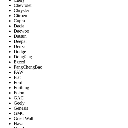
Chery
Chevrolet
Chrysler
Citroen
Cupra
Dacia
Daewoo
Datsun
Deepal
Denza
Dodge
Dongfeng
Exeed
FangChengBao
FAW
Fiat
Ford
Forthing
Foton
GAC
Geely
Genesis
GMC
Great Wall
Haval