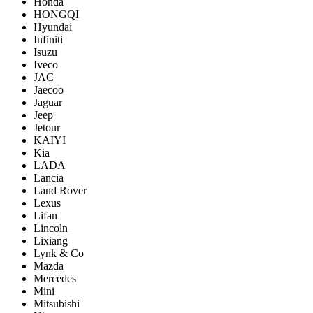
Honda
HONGQI
Hyundai
Infiniti
Isuzu
Iveco
JAC
Jaecoo
Jaguar
Jeep
Jetour
KAIYI
Kia
LADA
Lancia
Land Rover
Lexus
Lifan
Lincoln
Lixiang
Lynk & Co
Mazda
Mercedes
Mini
Mitsubishi