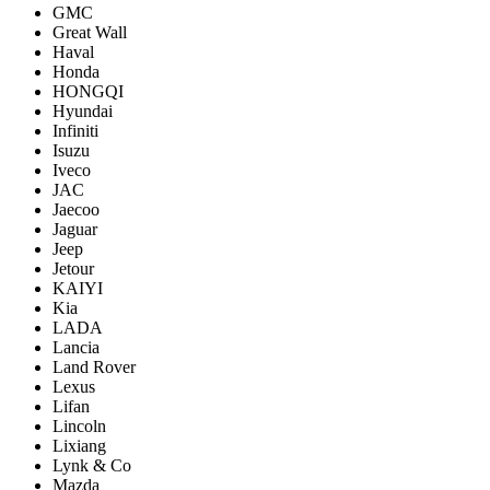
GMC
Great Wall
Haval
Honda
HONGQI
Hyundai
Infiniti
Isuzu
Iveco
JAC
Jaecoo
Jaguar
Jeep
Jetour
KAIYI
Kia
LADA
Lancia
Land Rover
Lexus
Lifan
Lincoln
Lixiang
Lynk & Co
Mazda