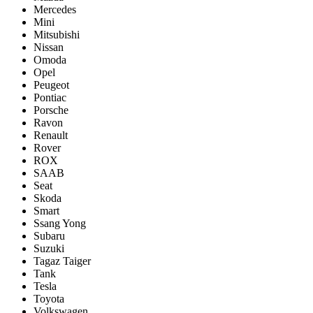
Mercedes
Mini
Mitsubishi
Nissan
Omoda
Opel
Peugeot
Pontiac
Porsсhe
Ravon
Renault
Rover
ROX
SAAB
Seat
Skoda
Smart
Ssang Yong
Subaru
Suzuki
Tagaz Taiger
Tank
Tesla
Toyota
Volkswagen