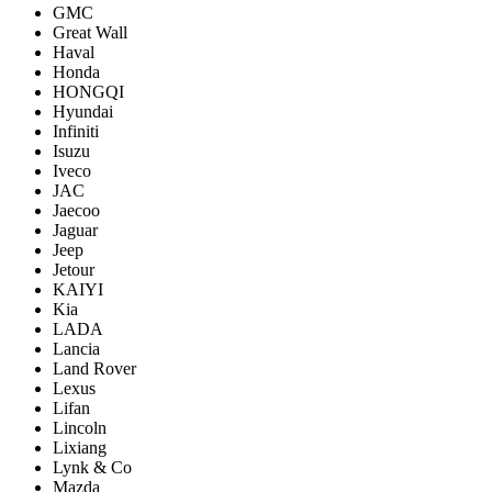
GMC
Great Wall
Haval
Honda
HONGQI
Hyundai
Infiniti
Isuzu
Iveco
JAC
Jaecoo
Jaguar
Jeep
Jetour
KAIYI
Kia
LADA
Lancia
Land Rover
Lexus
Lifan
Lincoln
Lixiang
Lynk & Co
Mazda