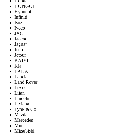
Honda
HONGQI
Hyundai
Infiniti
Isuzu
Iveco
JAC
Jaecoo
Jaguar
Jeep
Jetour
KAIYI
Kia
LADA
Lancia
Land Rover
Lexus
Lifan
Lincoln
Lixiang
Lynk & Co
Mazda
Mercedes
Mini
Mitsubishi