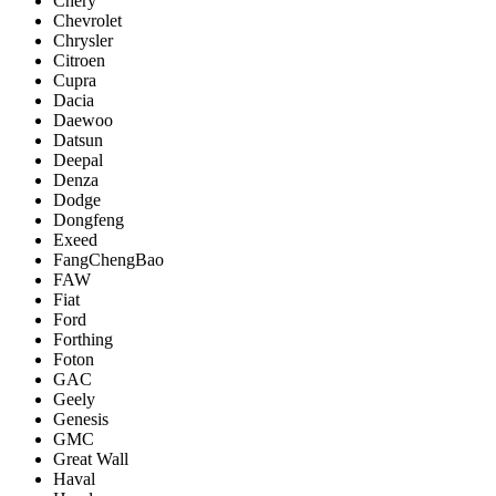
Chery
Chevrolet
Chrysler
Citroen
Cupra
Dacia
Daewoo
Datsun
Deepal
Denza
Dodge
Dongfeng
Exeed
FangChengBao
FAW
Fiat
Ford
Forthing
Foton
GAC
Geely
Genesis
GMC
Great Wall
Haval