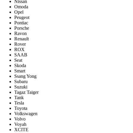
Nissan
Omoda
Opel
Peugeot
Pontiac
Porsсhe
Ravon
Renault
Rover
ROX
SAAB
Seat
Skoda
Smart
Ssang Yong
Subaru
Suzuki
Tagaz Taiger
Tank
Tesla
Toyota
Volkswagen
Volvo
Voyah
XCITE