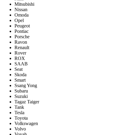
Mitsubishi
Nissan
Omoda
Opel
Peugeot
Pontiac
Porsсhe
Ravon
Renault
Rover
ROX
SAAB
Seat
Skoda
Smart
Ssang Yong
Subaru
Suzuki
Tagaz Taiger
Tank
Tesla
Toyota
Volkswagen
Volvo
Voyah