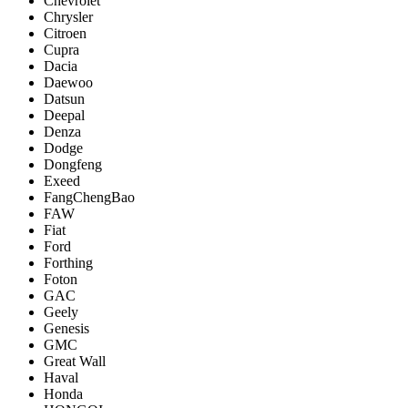
Chevrolet
Chrysler
Citroen
Cupra
Dacia
Daewoo
Datsun
Deepal
Denza
Dodge
Dongfeng
Exeed
FangChengBao
FAW
Fiat
Ford
Forthing
Foton
GAC
Geely
Genesis
GMC
Great Wall
Haval
Honda