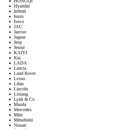
HONGQI
Hyundai
Infiniti
Isuzu
Iveco
JAC
Jaecoo
Jaguar
Jeep
Jetour
KAIYI
Kia
LADA
Lancia
Land Rover
Lexus
Lifan
Lincoln
Lixiang
Lynk & Co
Mazda
Mercedes
Mini
Mitsubishi
Nissan