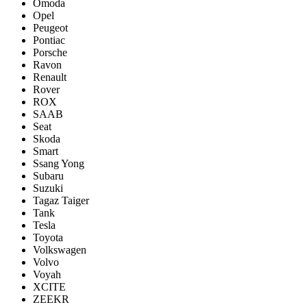
Omoda
Opel
Peugeot
Pontiac
Porsсhe
Ravon
Renault
Rover
ROX
SAAB
Seat
Skoda
Smart
Ssang Yong
Subaru
Suzuki
Tagaz Taiger
Tank
Tesla
Toyota
Volkswagen
Volvo
Voyah
XCITE
ZEEKR