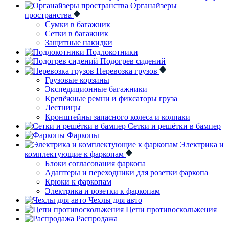
Органайзеры
пространства
Сумки в багажник
Сетки в багажник
Защитные накидки
Подлокотники
Подогрев сидений
Перевозка грузов
Грузовые корзины
Экспедиционные багажники
Крепёжные ремни и фиксаторы груза
Лестницы
Кронштейны запасного колеса и колпаки
Сетки и решётки в бампер
Фаркопы
Электрика и
комплектующие к фаркопам
Блоки согласования фаркопа
Адаптеры и переходники для розетки фаркопа
Крюки к фаркопам
Электрика и розетки к фаркопам
Чехлы для авто
Цепи противоскольжения
Распродажа