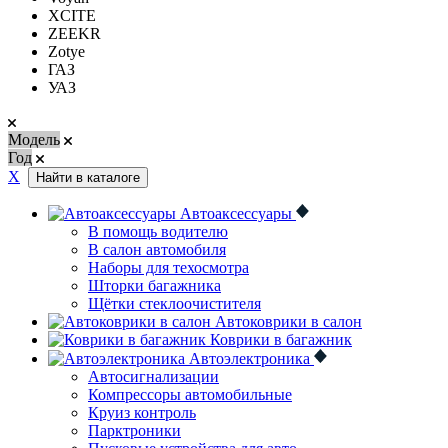
XCITE
ZEEKR
Zotye
ГАЗ
УАЗ
Модель
Год
Х
Найти в каталоге
Автоаксессуары
В помощь водителю
В салон автомобиля
Наборы для техосмотра
Шторки багажника
Щётки стеклоочистителя
Автоковрики в салон
Коврики в багажник
Автоэлектроника
Автосигнализации
Компрессоры автомобильные
Круиз контроль
Парктроники