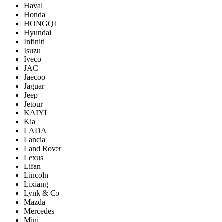
Haval
Honda
HONGQI
Hyundai
Infiniti
Isuzu
Iveco
JAC
Jaecoo
Jaguar
Jeep
Jetour
KAIYI
Kia
LADA
Lancia
Land Rover
Lexus
Lifan
Lincoln
Lixiang
Lynk & Co
Mazda
Mercedes
Mini