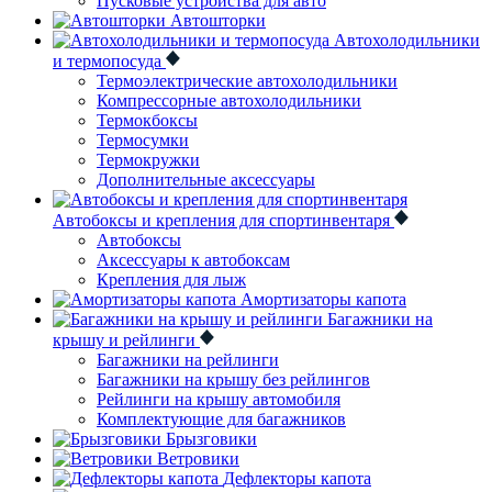
Пусковые устройства для авто
Автошторки
Автохолодильники
и термопосуда
Термоэлектрические автохолодильники
Компрессорные автохолодильники
Термокбоксы
Термосумки
Термокружки
Дополнительные аксессуары
Автобоксы и крепления для спортинвентаря
Автобоксы
Аксессуары к автобоксам
Крепления для лыж
Амортизаторы капота
Багажники на
крышу и рейлинги
Багажники на рейлинги
Багажники на крышу без рейлингов
Рейлинги на крышу автомобиля
Комплектующие для багажников
Брызговики
Ветровики
Дефлекторы капота