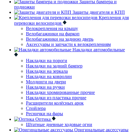
Защиты бампера и
подножки
Защиты двигателя и КПП
Крепления для
перевозки велосипедов
Велокрепления на крышу
Велобагажники на фаркоп
Велобагажники на заднюю дверь
Аксессуары и запчасти к велокреплениям
Накладки автомобильные
Накладки на пороги
Накладки на задний бампер
Накладки на зеркала
Накладки на ковролин
Молдинги на двери
Накладки на ручки
Накладки хромированные прочие
Накладки из пластика прочие
Расширители колёсных арок
Спойлера
Реснички на фары
Оптика
Штатные дневные ходовые огни
Оригинальные аксессуары