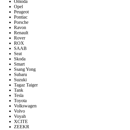
Omoda
Opel
Peugeot
Pontiac
Porsсhe
Ravon
Renault
Rover
ROX
SAAB
Seat
Skoda
Smart
Ssang Yong
Subaru
Suzuki
Tagaz Taiger
Tank
Tesla
Toyota
Volkswagen
Volvo
Voyah
XCITE
ZEEKR