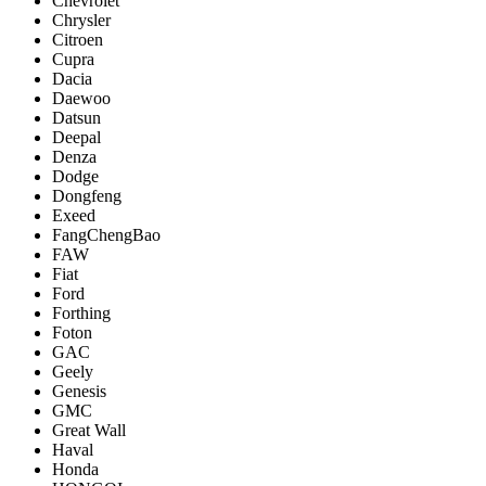
Chevrolet
Chrysler
Citroen
Cupra
Dacia
Daewoo
Datsun
Deepal
Denza
Dodge
Dongfeng
Exeed
FangChengBao
FAW
Fiat
Ford
Forthing
Foton
GAC
Geely
Genesis
GMC
Great Wall
Haval
Honda