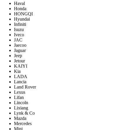
Haval
Honda
HONGQI
Hyundai
Infiniti
Isuzu
Iveco
JAC
Jaecoo
Jaguar
Jeep
Jetour
KAIYI
Kia
LADA
Lancia
Land Rover
Lexus
Lifan
Lincoln
Lixiang
Lynk & Co
Mazda
Mercedes
Mini