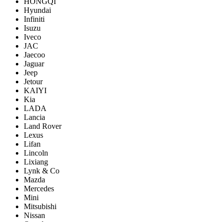
HONGQI
Hyundai
Infiniti
Isuzu
Iveco
JAC
Jaecoo
Jaguar
Jeep
Jetour
KAIYI
Kia
LADA
Lancia
Land Rover
Lexus
Lifan
Lincoln
Lixiang
Lynk & Co
Mazda
Mercedes
Mini
Mitsubishi
Nissan