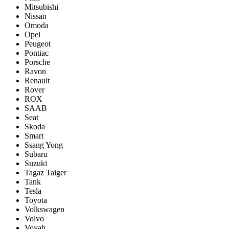
Mitsubishi
Nissan
Omoda
Opel
Peugeot
Pontiac
Porsсhe
Ravon
Renault
Rover
ROX
SAAB
Seat
Skoda
Smart
Ssang Yong
Subaru
Suzuki
Tagaz Taiger
Tank
Tesla
Toyota
Volkswagen
Volvo
Voyah