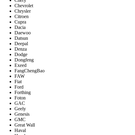
Chery
Chevrolet
Chrysler
Citroen
Cupra
Dacia
Daewoo
Datsun
Deepal
Denza
Dodge
Dongfeng
Exeed
FangChengBao
FAW
Fiat
Ford
Forthing
Foton
GAC
Geely
Genesis
GMC
Great Wall
Haval