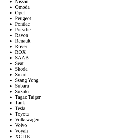
Nissan
Omoda
Opel
Peugeot
Pontiac
Porsсhe
Ravon
Renault
Rover
ROX
SAAB
Seat
Skoda
Smart
Ssang Yong
Subaru
Suzuki
Tagaz Taiger
Tank
Tesla
Toyota
Volkswagen
Volvo
Voyah
XCITE