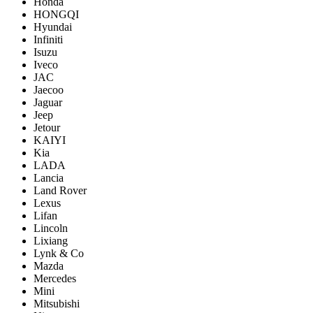
Honda
HONGQI
Hyundai
Infiniti
Isuzu
Iveco
JAC
Jaecoo
Jaguar
Jeep
Jetour
KAIYI
Kia
LADA
Lancia
Land Rover
Lexus
Lifan
Lincoln
Lixiang
Lynk & Co
Mazda
Mercedes
Mini
Mitsubishi