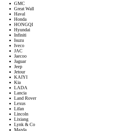
GMC
Great Wall
Haval
Honda
HONGQI
Hyundai
Infiniti
Isuzu
Iveco
JAC
Jaecoo
Jaguar
Jeep
Jetour
KAIYI
Kia
LADA
Lancia
Land Rover
Lexus
Lifan
Lincoln
Lixiang
Lynk & Co
Mazda