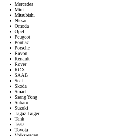
Mercedes
Mini
Mitsubishi
Nissan
Omoda
Opel
Peugeot
Pontiac
Porsсhe
Ravon
Renault
Rover
ROX
SAAB
Seat
Skoda
Smart
Ssang Yong
Subaru
Suzuki
Tagaz Taiger
Tank
Tesla
Toyota
Volkswagen