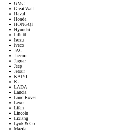
GMC
Great Wall
Haval
Honda
HONGQI
Hyundai
Infiniti
Isuzu
Iveco
JAC
Jaecoo
Jaguar
Jeep
Jetour
KAIYI
Kia
LADA
Lancia
Land Rover
Lexus
Lifan
Lincoln
Lixiang
Lynk & Co
Mazda