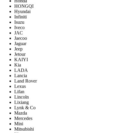
Honda
HONGQI
Hyundai
Infiniti
Isuzu
Iveco
JAC
Jaecoo
Jaguar
Jeep
Jetour
KAIYI
Kia
LADA
Lancia
Land Rover
Lexus
Lifan
Lincoln
Lixiang
Lynk & Co
Mazda
Mercedes
Mini
Mitsubishi