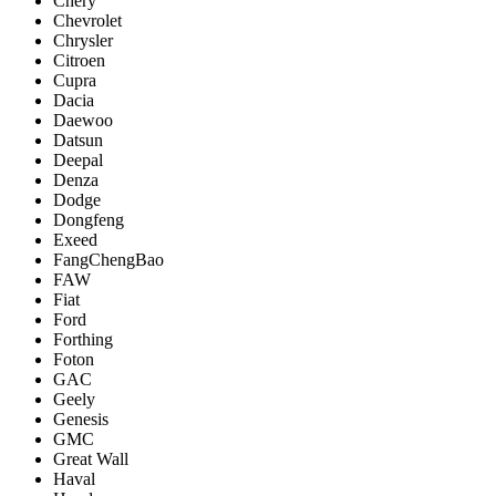
Chery
Chevrolet
Chrysler
Citroen
Cupra
Dacia
Daewoo
Datsun
Deepal
Denza
Dodge
Dongfeng
Exeed
FangChengBao
FAW
Fiat
Ford
Forthing
Foton
GAC
Geely
Genesis
GMC
Great Wall
Haval