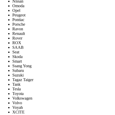
Nissan
Omoda
Opel
Peugeot
Pontiac
Porsсhe
Ravon
Renault
Rover
ROX
SAAB
Seat
Skoda
Smart
Ssang Yong
Subaru
Suzuki
Tagaz Taiger
Tank
Tesla
Toyota
Volkswagen
Volvo
Voyah
XCITE