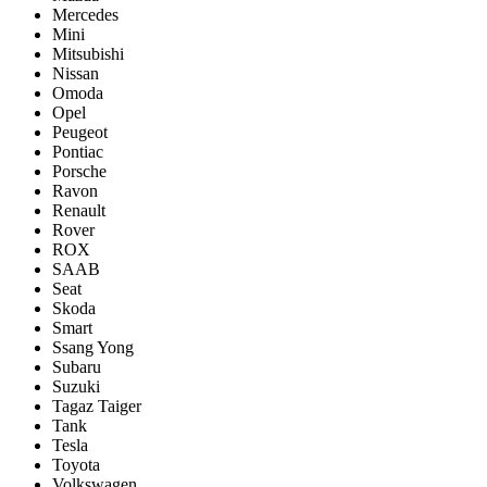
Mercedes
Mini
Mitsubishi
Nissan
Omoda
Opel
Peugeot
Pontiac
Porsсhe
Ravon
Renault
Rover
ROX
SAAB
Seat
Skoda
Smart
Ssang Yong
Subaru
Suzuki
Tagaz Taiger
Tank
Tesla
Toyota
Volkswagen