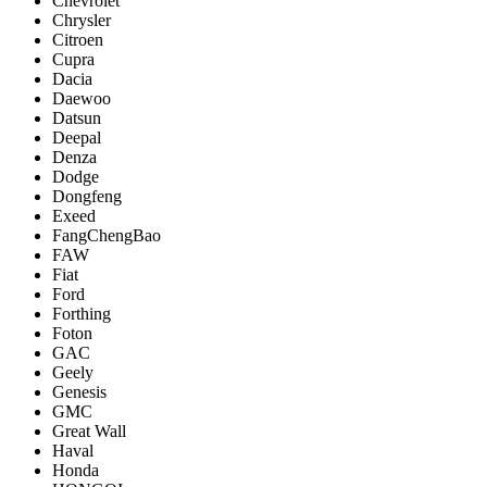
Chevrolet
Chrysler
Citroen
Cupra
Dacia
Daewoo
Datsun
Deepal
Denza
Dodge
Dongfeng
Exeed
FangChengBao
FAW
Fiat
Ford
Forthing
Foton
GAC
Geely
Genesis
GMC
Great Wall
Haval
Honda