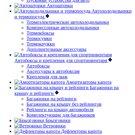
Пусковые устройства для авто
Автошторки
Автохолодильники
и термопосуда
Термоэлектрические автохолодильники
Компрессорные автохолодильники
Термокбоксы
Термосумки
Термокружки
Дополнительные аксессуары
Автобоксы и крепления для спортинвентаря
Автобоксы
Аксессуары к автобоксам
Крепления для лыж
Амортизаторы капота
Багажники на
крышу и рейлинги
Багажники на рейлинги
Багажники на крышу без рейлингов
Рейлинги на крышу автомобиля
Комплектующие для багажников
Брызговики
Ветровики
Дефлекторы капота