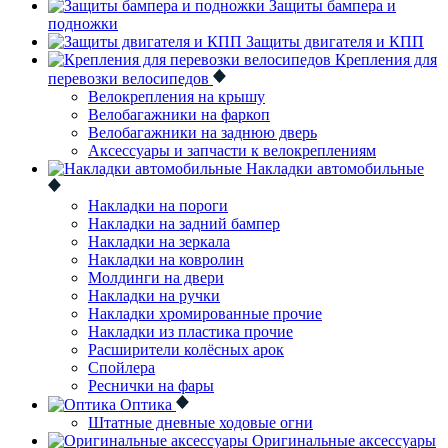
Защиты бампера и
подножки
Защиты двигателя и КПП
Крепления для
перевозки велосипедов
Велокрепления на крышу
Велобагажники на фаркоп
Велобагажники на заднюю дверь
Аксессуары и запчасти к велокреплениям
Накладки автомобильные
Накладки на пороги
Накладки на задний бампер
Накладки на зеркала
Накладки на ковролин
Молдинги на двери
Накладки на ручки
Накладки хромированные прочие
Накладки из пластика прочие
Расширители колёсных арок
Спойлера
Реснички на фары
Оптика
Штатные дневные ходовые огни
Оригинальные аксессуары