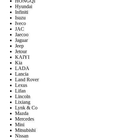
HONGQI
Hyundai
Infiniti
Isuzu
Iveco
JAC
Jaecoo
Jaguar
Jeep
Jetour
KAIYI
Kia
LADA
Lancia
Land Rover
Lexus
Lifan
Lincoln
Lixiang
Lynk & Co
Mazda
Mercedes
Mini
Mitsubishi
Nissan