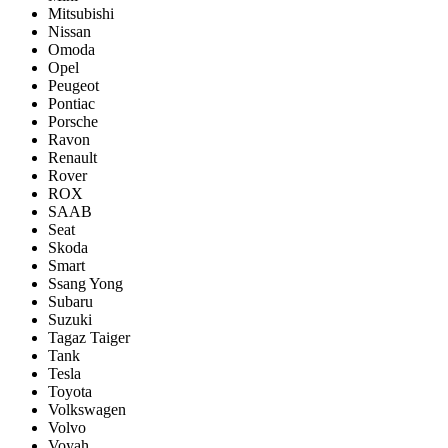
Mitsubishi
Nissan
Omoda
Opel
Peugeot
Pontiac
Porsсhe
Ravon
Renault
Rover
ROX
SAAB
Seat
Skoda
Smart
Ssang Yong
Subaru
Suzuki
Tagaz Taiger
Tank
Tesla
Toyota
Volkswagen
Volvo
Voyah