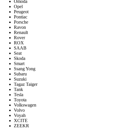
Omoda
Opel
Peugeot
Pontiac
Porsсhe
Ravon
Renault
Rover
ROX
SAAB
Seat
Skoda
Smart
Ssang Yong
Subaru
Suzuki
Tagaz Taiger
Tank
Tesla
Toyota
Volkswagen
Volvo
Voyah
XCITE
ZEEKR