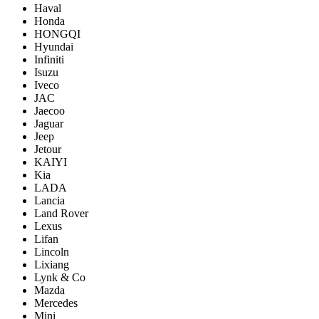
Haval
Honda
HONGQI
Hyundai
Infiniti
Isuzu
Iveco
JAC
Jaecoo
Jaguar
Jeep
Jetour
KAIYI
Kia
LADA
Lancia
Land Rover
Lexus
Lifan
Lincoln
Lixiang
Lynk & Co
Mazda
Mercedes
Mini