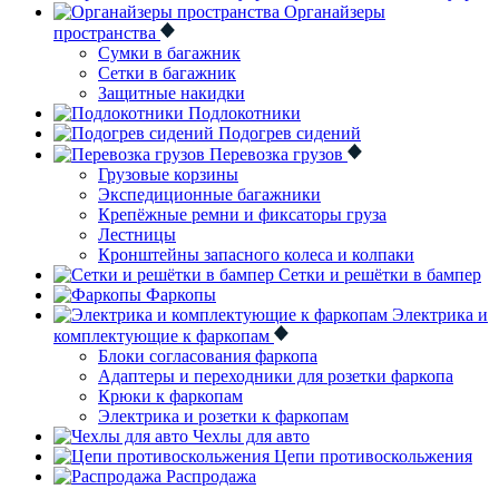
Органайзеры
пространства
Сумки в багажник
Сетки в багажник
Защитные накидки
Подлокотники
Подогрев сидений
Перевозка грузов
Грузовые корзины
Экспедиционные багажники
Крепёжные ремни и фиксаторы груза
Лестницы
Кронштейны запасного колеса и колпаки
Сетки и решётки в бампер
Фаркопы
Электрика и
комплектующие к фаркопам
Блоки согласования фаркопа
Адаптеры и переходники для розетки фаркопа
Крюки к фаркопам
Электрика и розетки к фаркопам
Чехлы для авто
Цепи противоскольжения
Распродажа