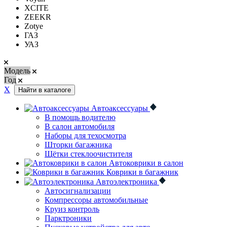
XCITE
ZEEKR
Zotye
ГАЗ
УАЗ
Модель
Год
Х
Найти в каталоге
Автоаксессуары
В помощь водителю
В салон автомобиля
Наборы для техосмотра
Шторки багажника
Щётки стеклоочистителя
Автоковрики в салон
Коврики в багажник
Автоэлектроника
Автосигнализации
Компрессоры автомобильные
Круиз контроль
Парктроники