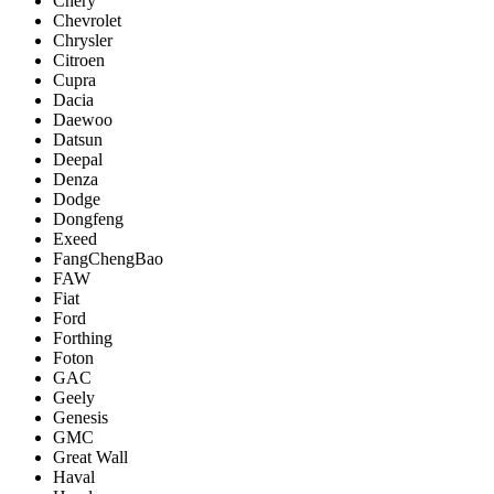
Chery
Chevrolet
Chrysler
Citroen
Cupra
Dacia
Daewoo
Datsun
Deepal
Denza
Dodge
Dongfeng
Exeed
FangChengBao
FAW
Fiat
Ford
Forthing
Foton
GAC
Geely
Genesis
GMC
Great Wall
Haval