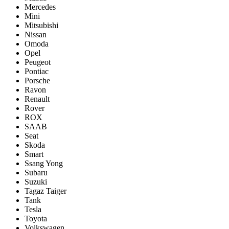
Mercedes
Mini
Mitsubishi
Nissan
Omoda
Opel
Peugeot
Pontiac
Porsсhe
Ravon
Renault
Rover
ROX
SAAB
Seat
Skoda
Smart
Ssang Yong
Subaru
Suzuki
Tagaz Taiger
Tank
Tesla
Toyota
Volkswagen