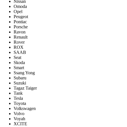
Nissan
Omoda
Opel
Peugeot
Pontiac
Porsсhe
Ravon
Renault
Rover
ROX
SAAB
Seat
Skoda
Smart
Ssang Yong
Subaru
Suzuki
Tagaz Taiger
Tank
Tesla
Toyota
Volkswagen
Volvo
Voyah
XCITE