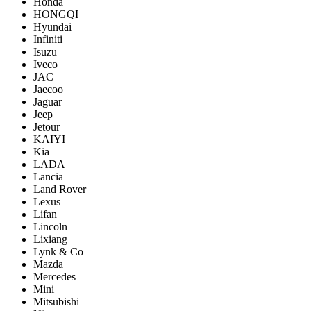
Honda
HONGQI
Hyundai
Infiniti
Isuzu
Iveco
JAC
Jaecoo
Jaguar
Jeep
Jetour
KAIYI
Kia
LADA
Lancia
Land Rover
Lexus
Lifan
Lincoln
Lixiang
Lynk & Co
Mazda
Mercedes
Mini
Mitsubishi