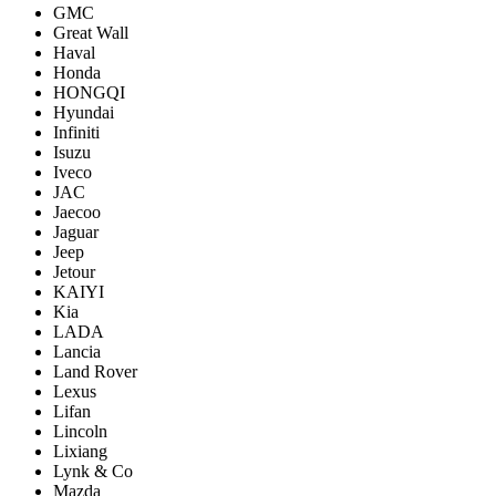
GMC
Great Wall
Haval
Honda
HONGQI
Hyundai
Infiniti
Isuzu
Iveco
JAC
Jaecoo
Jaguar
Jeep
Jetour
KAIYI
Kia
LADA
Lancia
Land Rover
Lexus
Lifan
Lincoln
Lixiang
Lynk & Co
Mazda