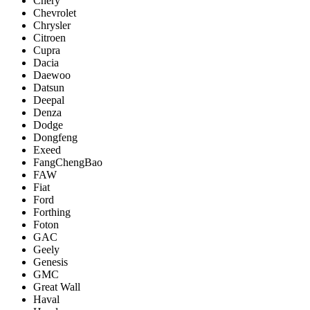
Chery
Chevrolet
Chrysler
Citroen
Cupra
Dacia
Daewoo
Datsun
Deepal
Denza
Dodge
Dongfeng
Exeed
FangChengBao
FAW
Fiat
Ford
Forthing
Foton
GAC
Geely
Genesis
GMC
Great Wall
Haval