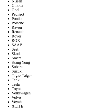
Nissan
Omoda
Opel
Peugeot
Pontiac
Porsсhe
Ravon
Renault
Rover
ROX
SAAB
Seat
Skoda
Smart
Ssang Yong
Subaru
Suzuki
Tagaz Taiger
Tank
Tesla
Toyota
Volkswagen
Volvo
Voyah
XCITE