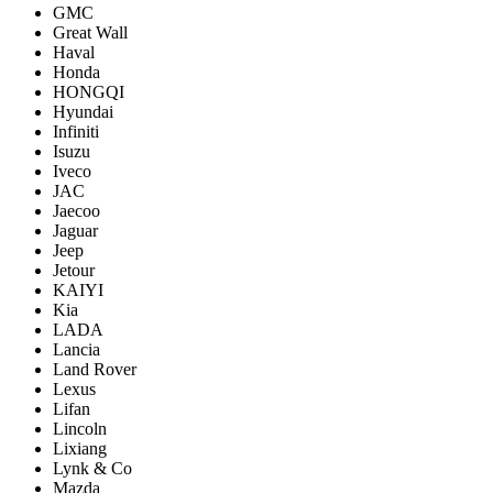
GMC
Great Wall
Haval
Honda
HONGQI
Hyundai
Infiniti
Isuzu
Iveco
JAC
Jaecoo
Jaguar
Jeep
Jetour
KAIYI
Kia
LADA
Lancia
Land Rover
Lexus
Lifan
Lincoln
Lixiang
Lynk & Co
Mazda