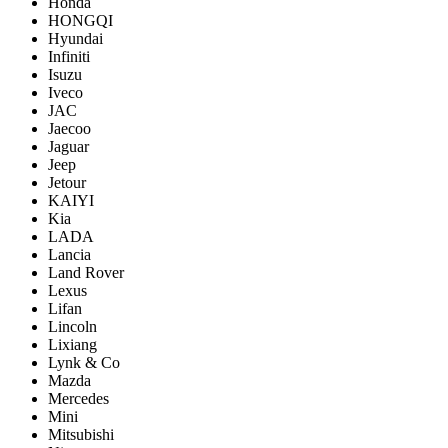
Honda
HONGQI
Hyundai
Infiniti
Isuzu
Iveco
JAC
Jaecoo
Jaguar
Jeep
Jetour
KAIYI
Kia
LADA
Lancia
Land Rover
Lexus
Lifan
Lincoln
Lixiang
Lynk & Co
Mazda
Mercedes
Mini
Mitsubishi