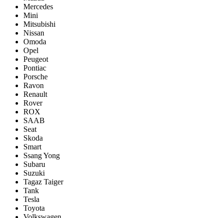
Mercedes
Mini
Mitsubishi
Nissan
Omoda
Opel
Peugeot
Pontiac
Porsсhe
Ravon
Renault
Rover
ROX
SAAB
Seat
Skoda
Smart
Ssang Yong
Subaru
Suzuki
Tagaz Taiger
Tank
Tesla
Toyota
Volkswagen