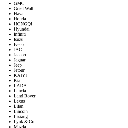
GMC
Great Wall
Haval
Honda
HONGQI
Hyundai
Infiniti
Isuzu
Iveco
JAC
Jaecoo
Jaguar
Jeep
Jetour
KAIYI
Kia
LADA
Lancia
Land Rover
Lexus
Lifan
Lincoln
Lixiang
Lynk & Co
Mazda