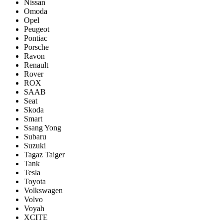
Nissan
Omoda
Opel
Peugeot
Pontiac
Porsсhe
Ravon
Renault
Rover
ROX
SAAB
Seat
Skoda
Smart
Ssang Yong
Subaru
Suzuki
Tagaz Taiger
Tank
Tesla
Toyota
Volkswagen
Volvo
Voyah
XCITE