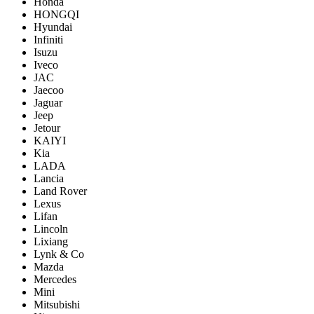
Honda
HONGQI
Hyundai
Infiniti
Isuzu
Iveco
JAC
Jaecoo
Jaguar
Jeep
Jetour
KAIYI
Kia
LADA
Lancia
Land Rover
Lexus
Lifan
Lincoln
Lixiang
Lynk & Co
Mazda
Mercedes
Mini
Mitsubishi