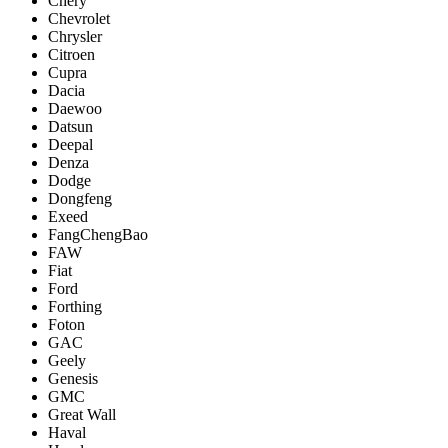
Chery
Chevrolet
Chrysler
Citroen
Cupra
Dacia
Daewoo
Datsun
Deepal
Denza
Dodge
Dongfeng
Exeed
FangChengBao
FAW
Fiat
Ford
Forthing
Foton
GAC
Geely
Genesis
GMC
Great Wall
Haval