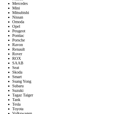
Mercedes
Mini
Mitsubishi
Nissan
Omoda
Opel
Peugeot
Pontiac
Porsсhe
Ravon
Renault
Rover
ROX
SAAB
Seat
Skoda
Smart
Ssang Yong
Subaru
Suzuki
Tagaz Taiger
Tank
Tesla
Toyota
Volkswagen