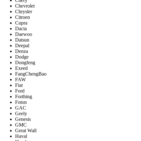
Chery
Chevrolet
Chrysler
Citroen
Cupra
Dacia
Daewoo
Datsun
Deepal
Denza
Dodge
Dongfeng
Exeed
FangChengBao
FAW
Fiat
Ford
Forthing
Foton
GAC
Geely
Genesis
GMC
Great Wall
Haval