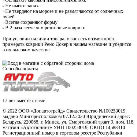
- Обладают высокой износостойкостью.
- Не имеют запаха
- Не твердеют на морозе и не размягчаются от солнечных
лучей
- Всегда сохраняют форму
- В 2 раза легче чем резиновые коврики
При условии наличии товара, у вас есть возможность
примерять коврики Рено Докер в нашем магазине и убедится
в их высоком качестве.
Способы оплаты
17 лет вместе с вами
© 2022 ООО «Допавтотрейд» Свидетельство №100253019,
выдано Мингорисполкомом 07.12.2020 Юридический адрес:
Беларусь
,
220068
, г.
Минск
,
ул. Сморговский тракт 9, пом. 118
,
магазин «Автотюнинг» УНП 100253019, ОКПО 14588310
Регистрационный номер в торговом реестре Республики