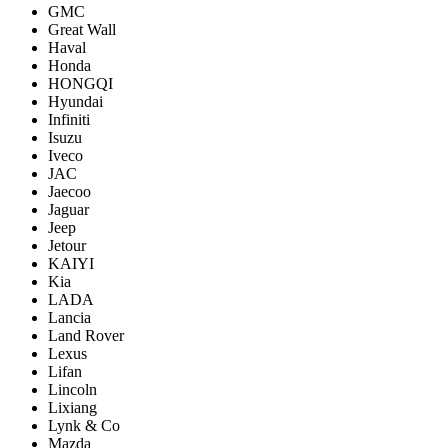
GMC
Great Wall
Haval
Honda
HONGQI
Hyundai
Infiniti
Isuzu
Iveco
JAC
Jaecoo
Jaguar
Jeep
Jetour
KAIYI
Kia
LADA
Lancia
Land Rover
Lexus
Lifan
Lincoln
Lixiang
Lynk & Co
Mazda