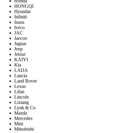
Honda
HONGQI
Hyundai
Infiniti
Isuzu
Iveco
JAC
Jaecoo
Jaguar
Jeep
Jetour
KAIYI
Kia
LADA
Lancia
Land Rover
Lexus
Lifan
Lincoln
Lixiang
Lynk & Co
Mazda
Mercedes
Mini
Mitsubishi