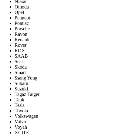
Nissan
Omoda
Opel
Peugeot
Pontiac
Porsсhe
Ravon
Renault
Rover
ROX
SAAB
Seat
Skoda
Smart
Ssang Yong
Subaru
Suzuki
Tagaz Taiger
Tank
Tesla
Toyota
Volkswagen
Volvo
Voyah
XCITE