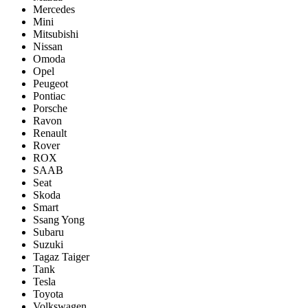
Mercedes
Mini
Mitsubishi
Nissan
Omoda
Opel
Peugeot
Pontiac
Porsсhe
Ravon
Renault
Rover
ROX
SAAB
Seat
Skoda
Smart
Ssang Yong
Subaru
Suzuki
Tagaz Taiger
Tank
Tesla
Toyota
Volkswagen