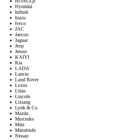
HONGQI
Hyundai
Infiniti
Isuzu
Iveco
JAC
Jaecoo
Jaguar
Jeep
Jetour
KAIYI
Kia
LADA
Lancia
Land Rover
Lexus
Lifan
Lincoln
Lixiang
Lynk & Co
Mazda
Mercedes
Mini
Mitsubishi
Nissan