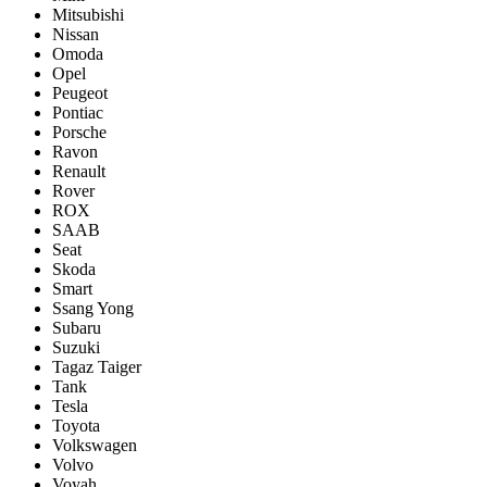
Mitsubishi
Nissan
Omoda
Opel
Peugeot
Pontiac
Porsсhe
Ravon
Renault
Rover
ROX
SAAB
Seat
Skoda
Smart
Ssang Yong
Subaru
Suzuki
Tagaz Taiger
Tank
Tesla
Toyota
Volkswagen
Volvo
Voyah