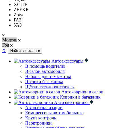
XCITE
ZEEKR
Zotye
ГАЗ
УАЗ
Модель
Год
Х
Найти в каталоге
Автоаксессуары
В помощь водителю
В салон автомобиля
Наборы для техосмотра
Шторки багажника
Щётки стеклоочистителя
Автоковрики в салон
Коврики в багажник
Автоэлектроника
Автосигнализации
Компрессоры автомобильные
Круиз контроль
Парктроники