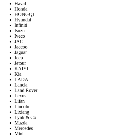
Haval
Honda
HONGQI
Hyundai
Infiniti
Isuzu
Iveco
JAC
Jaecoo
Jaguar
Jeep
Jetour
KAIYI
Kia
LADA
Lancia
Land Rover
Lexus
Lifan
Lincoln
Lixiang
Lynk & Co
Mazda
Mercedes
Mini