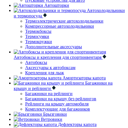
Пусковые устройства для авто
Автошторки
Автохолодильники
и термопосуда
Термоэлектрические автохолодильники
Компрессорные автохолодильники
Термокбоксы
Термосумки
Термокружки
Дополнительные аксессуары
Автобоксы и крепления для спортинвентаря
Автобоксы
Аксессуары к автобоксам
Крепления для лыж
Амортизаторы капота
Багажники на
крышу и рейлинги
Багажники на рейлинги
Багажники на крышу без рейлингов
Рейлинги на крышу автомобиля
Комплектующие для багажников
Брызговики
Ветровики
Дефлекторы капота