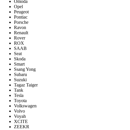
Omoda
Opel
Peugeot
Pontiac
Porsсhe
Ravon
Renault
Rover
ROX
SAAB
Seat
Skoda
Smart
Ssang Yong
Subaru
Suzuki
Tagaz Taiger
Tank
Tesla
Toyota
Volkswagen
Volvo
Voyah
XCITE
ZEEKR