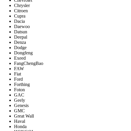
Chevrolet
Chrysler
Citroen
Cupra
Dacia
Daewoo
Datsun
Deepal
Denza
Dodge
Dongfeng
Exeed
FangChengBao
FAW
Fiat
Ford
Forthing
Foton
GAC
Geely
Genesis
GMC
Great Wall
Haval
Honda