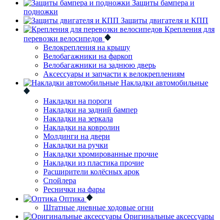
Защиты бампера и
подножки
Защиты двигателя и КПП
Крепления для
перевозки велосипедов
Велокрепления на крышу
Велобагажники на фаркоп
Велобагажники на заднюю дверь
Аксессуары и запчасти к велокреплениям
Накладки автомобильные
Накладки на пороги
Накладки на задний бампер
Накладки на зеркала
Накладки на ковролин
Молдинги на двери
Накладки на ручки
Накладки хромированные прочие
Накладки из пластика прочие
Расширители колёсных арок
Спойлера
Реснички на фары
Оптика
Штатные дневные ходовые огни
Оригинальные аксессуары