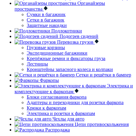
Органайзеры
пространства
Сумки в багажник
Сетки в багажник
Защитные накидки
Подлокотники
Подогрев сидений
Перевозка грузов
Грузовые корзины
Экспедиционные багажники
Крепёжные ремни и фиксаторы груза
Лестницы
Кронштейны запасного колеса и колпаки
Сетки и решётки в бампер
Фаркопы
Электрика и
комплектующие к фаркопам
Блоки согласования фаркопа
Адаптеры и переходники для розетки фаркопа
Крюки к фаркопам
Электрика и розетки к фаркопам
Чехлы для авто
Цепи противоскольжения
Распродажа