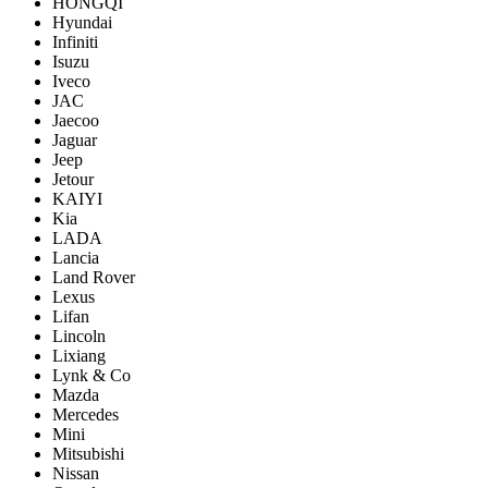
HONGQI
Hyundai
Infiniti
Isuzu
Iveco
JAC
Jaecoo
Jaguar
Jeep
Jetour
KAIYI
Kia
LADA
Lancia
Land Rover
Lexus
Lifan
Lincoln
Lixiang
Lynk & Co
Mazda
Mercedes
Mini
Mitsubishi
Nissan