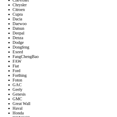
Chevrolet
Chrysler
Citroen
Cupra
Dacia
Daewoo
Datsun
Deepal
Denza
Dodge
Dongfeng
Exeed
FangChengBao
FAW
Fiat
Ford
Forthing
Foton
GAC
Geely
Genesis
GMC
Great Wall
Haval
Honda