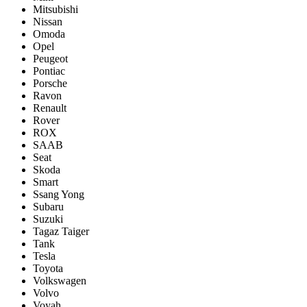
Mitsubishi
Nissan
Omoda
Opel
Peugeot
Pontiac
Porsсhe
Ravon
Renault
Rover
ROX
SAAB
Seat
Skoda
Smart
Ssang Yong
Subaru
Suzuki
Tagaz Taiger
Tank
Tesla
Toyota
Volkswagen
Volvo
Voyah