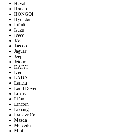
Haval
Honda
HONGQI
Hyundai
Infiniti
Isuzu
Iveco
JAC
Jaecoo
Jaguar
Jeep
Jetour
KAIYI
Kia
LADA
Lancia
Land Rover
Lexus
Lifan
Lincoln
Lixiang
Lynk & Co
Mazda
Mercedes
Mini