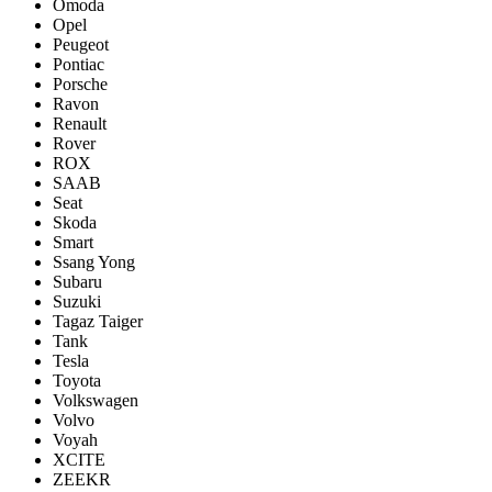
Omoda
Opel
Peugeot
Pontiac
Porsсhe
Ravon
Renault
Rover
ROX
SAAB
Seat
Skoda
Smart
Ssang Yong
Subaru
Suzuki
Tagaz Taiger
Tank
Tesla
Toyota
Volkswagen
Volvo
Voyah
XCITE
ZEEKR