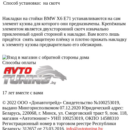
Способ установки:
на скотч
Накладки на стойки BMW X6 E71 устанавливаются на сам
элемент кузова для которого они предназначены. Крепёжным
элементом является двухсторонний скотч изначально
приклеенный одной стороной к накладке. Вам всего лишь
придётся снять защитную плёнку и плотно прижать накладку
к элементу кузова предварительно его обезжирив.
Способы оплаты
17 лет вместе с вами
© 2022 ООО «Допавтотрейд» Свидетельство №100253019,
выдано Мингорисполкомом 07.12.2020 Юридический адрес:
Беларусь
,
220068
, г.
Минск
,
ул. Сморговский тракт 9, пом. 118
,
магазин «Автотюнинг» УНП 100253019, ОКПО 14588310
Регистрационный номер в торговом реестре Республики
Беларусь: 312657 от 23.03.2016.
info@avtotuning.by