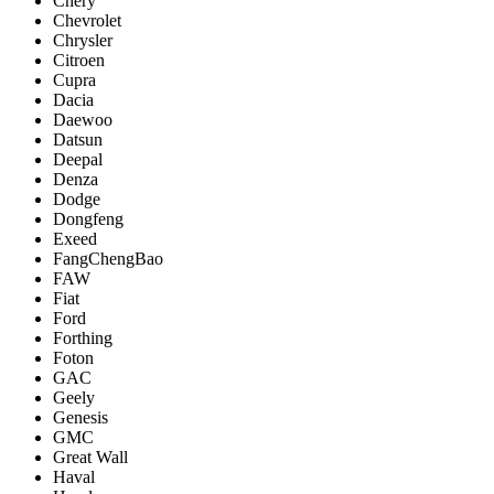
Chery
Chevrolet
Chrysler
Citroen
Cupra
Dacia
Daewoo
Datsun
Deepal
Denza
Dodge
Dongfeng
Exeed
FangChengBao
FAW
Fiat
Ford
Forthing
Foton
GAC
Geely
Genesis
GMC
Great Wall
Haval