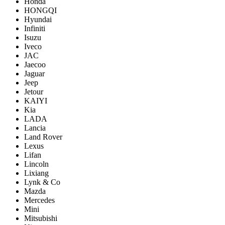
Honda
HONGQI
Hyundai
Infiniti
Isuzu
Iveco
JAC
Jaecoo
Jaguar
Jeep
Jetour
KAIYI
Kia
LADA
Lancia
Land Rover
Lexus
Lifan
Lincoln
Lixiang
Lynk & Co
Mazda
Mercedes
Mini
Mitsubishi