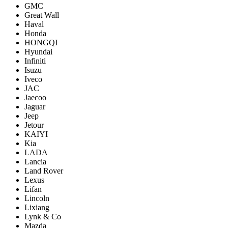
GMC
Great Wall
Haval
Honda
HONGQI
Hyundai
Infiniti
Isuzu
Iveco
JAC
Jaecoo
Jaguar
Jeep
Jetour
KAIYI
Kia
LADA
Lancia
Land Rover
Lexus
Lifan
Lincoln
Lixiang
Lynk & Co
Mazda