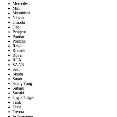
Mercedes
Mini
Mitsubishi
Nissan
Omoda
Opel
Peugeot
Pontiac
Porsсhe
Ravon
Renault
Rover
ROX
SAAB
Seat
Skoda
Smart
Ssang Yong
Subaru
Suzuki
Tagaz Taiger
Tank
Tesla
Toyota
Volkswagen