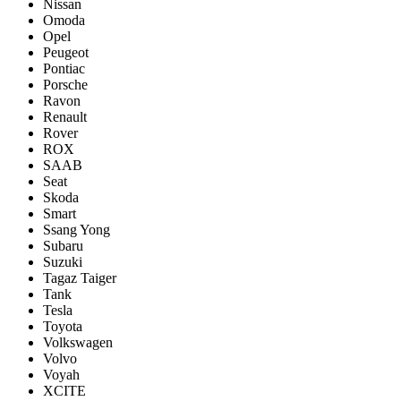
Nissan
Omoda
Opel
Peugeot
Pontiac
Porsсhe
Ravon
Renault
Rover
ROX
SAAB
Seat
Skoda
Smart
Ssang Yong
Subaru
Suzuki
Tagaz Taiger
Tank
Tesla
Toyota
Volkswagen
Volvo
Voyah
XCITE