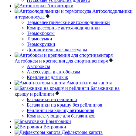
Пусковые устройства для авто
Автошторки
Автохолодильники
и термопосуда
Термоэлектрические автохолодильники
Компрессорные автохолодильники
Термокбоксы
Термосумки
Термокружки
Дополнительные аксессуары
Автобоксы и крепления для спортинвентаря
Автобоксы
Аксессуары к автобоксам
Крепления для лыж
Амортизаторы капота
Багажники на
крышу и рейлинги
Багажники на рейлинги
Багажники на крышу без рейлингов
Рейлинги на крышу автомобиля
Комплектующие для багажников
Брызговики
Ветровики
Дефлекторы капота