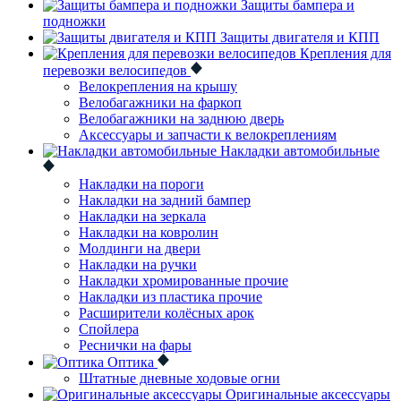
Защиты бампера и
подножки
Защиты двигателя и КПП
Крепления для
перевозки велосипедов
Велокрепления на крышу
Велобагажники на фаркоп
Велобагажники на заднюю дверь
Аксессуары и запчасти к велокреплениям
Накладки автомобильные
Накладки на пороги
Накладки на задний бампер
Накладки на зеркала
Накладки на ковролин
Молдинги на двери
Накладки на ручки
Накладки хромированные прочие
Накладки из пластика прочие
Расширители колёсных арок
Спойлера
Реснички на фары
Оптика
Штатные дневные ходовые огни
Оригинальные аксессуары