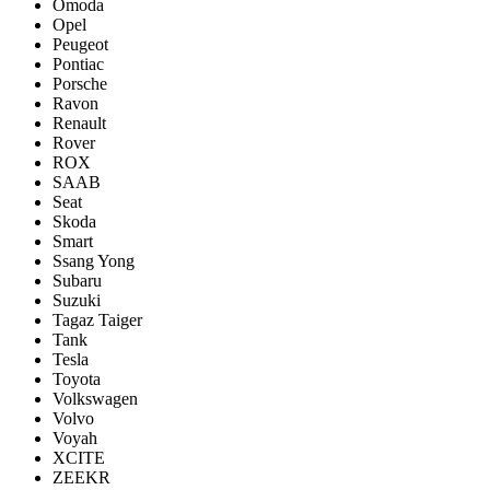
Omoda
Opel
Peugeot
Pontiac
Porsсhe
Ravon
Renault
Rover
ROX
SAAB
Seat
Skoda
Smart
Ssang Yong
Subaru
Suzuki
Tagaz Taiger
Tank
Tesla
Toyota
Volkswagen
Volvo
Voyah
XCITE
ZEEKR