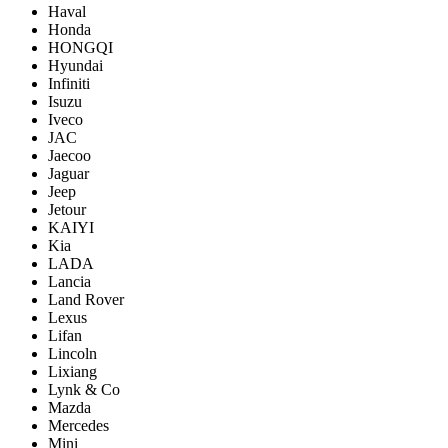
Haval
Honda
HONGQI
Hyundai
Infiniti
Isuzu
Iveco
JAC
Jaecoo
Jaguar
Jeep
Jetour
KAIYI
Kia
LADA
Lancia
Land Rover
Lexus
Lifan
Lincoln
Lixiang
Lynk & Co
Mazda
Mercedes
Mini