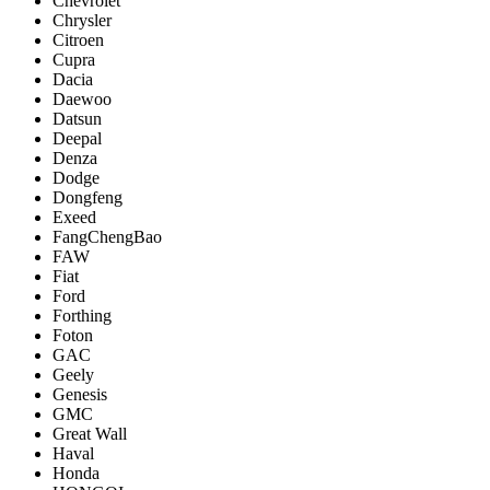
Chevrolet
Chrysler
Citroen
Cupra
Dacia
Daewoo
Datsun
Deepal
Denza
Dodge
Dongfeng
Exeed
FangChengBao
FAW
Fiat
Ford
Forthing
Foton
GAC
Geely
Genesis
GMC
Great Wall
Haval
Honda