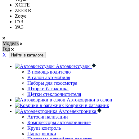
XCITE
ZEEKR
Zotye
ГАЗ
УАЗ
Модель
Год
Х
Найти в каталоге
Автоаксессуары
В помощь водителю
В салон автомобиля
Наборы для техосмотра
Шторки багажника
Щётки стеклоочистителя
Автоковрики в салон
Коврики в багажник
Автоэлектроника
Автосигнализации
Компрессоры автомобильные
Круиз контроль
Парктроники