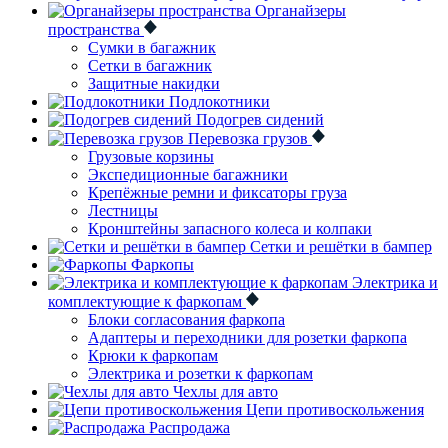
Органайзеры
пространства
Сумки в багажник
Сетки в багажник
Защитные накидки
Подлокотники
Подогрев сидений
Перевозка грузов
Грузовые корзины
Экспедиционные багажники
Крепёжные ремни и фиксаторы груза
Лестницы
Кронштейны запасного колеса и колпаки
Сетки и решётки в бампер
Фаркопы
Электрика и
комплектующие к фаркопам
Блоки согласования фаркопа
Адаптеры и переходники для розетки фаркопа
Крюки к фаркопам
Электрика и розетки к фаркопам
Чехлы для авто
Цепи противоскольжения
Распродажа