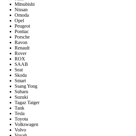
Mitsubishi
Nissan
Omoda
Opel
Peugeot
Pontiac
Porsсhe
Ravon
Renault
Rover
ROX
SAAB
Seat
Skoda
Smart
Ssang Yong
Subaru
Suzuki
Tagaz Taiger
Tank
Tesla
Toyota
Volkswagen
Volvo
Voyah