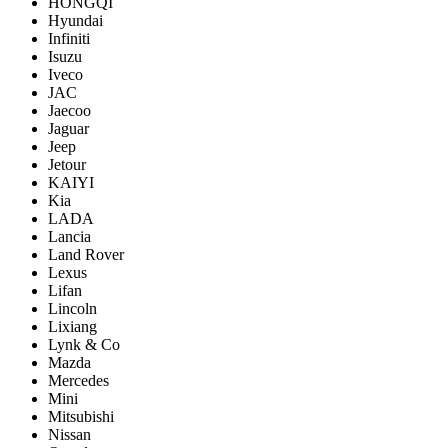
HONGQI
Hyundai
Infiniti
Isuzu
Iveco
JAC
Jaecoo
Jaguar
Jeep
Jetour
KAIYI
Kia
LADA
Lancia
Land Rover
Lexus
Lifan
Lincoln
Lixiang
Lynk & Co
Mazda
Mercedes
Mini
Mitsubishi
Nissan