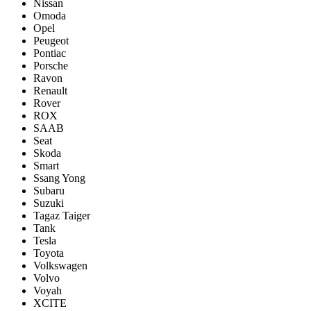
Nissan
Omoda
Opel
Peugeot
Pontiac
Porsсhe
Ravon
Renault
Rover
ROX
SAAB
Seat
Skoda
Smart
Ssang Yong
Subaru
Suzuki
Tagaz Taiger
Tank
Tesla
Toyota
Volkswagen
Volvo
Voyah
XCITE