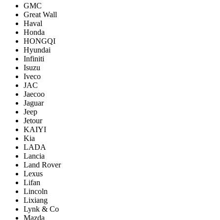
GMC
Great Wall
Haval
Honda
HONGQI
Hyundai
Infiniti
Isuzu
Iveco
JAC
Jaecoo
Jaguar
Jeep
Jetour
KAIYI
Kia
LADA
Lancia
Land Rover
Lexus
Lifan
Lincoln
Lixiang
Lynk & Co
Mazda