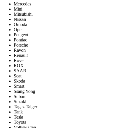
Mercedes
Mini
Mitsubishi
Nissan
Omoda
Opel
Peugeot
Pontiac
Porsсhe
Ravon
Renault
Rover
ROX
SAAB
Seat
Skoda
Smart
Ssang Yong
Subaru
Suzuki
Tagaz Taiger
Tank
Tesla
Toyota
Volkswagen