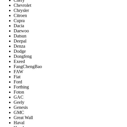
Chery
Chevrolet
Chrysler
Citroen
Cupra
Dacia
Daewoo
Datsun
Deepal
Denza
Dodge
Dongfeng
Exeed
FangChengBao
FAW
Fiat
Ford
Forthing
Foton
GAC
Geely
Genesis
GMC
Great Wall
Haval