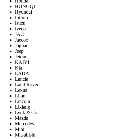
Honda
HONGQI
Hyundai
Infiniti
Isuzu
Iveco
JAC
Jaecoo
Jaguar
Jeep
Jetour
KAIYI
Kia
LADA
Lancia
Land Rover
Lexus
Lifan
Lincoln
Lixiang
Lynk & Co
Mazda
Mercedes
Mini
Mitsubishi