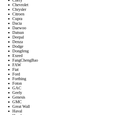
Chery
Chevrolet
Chrysler
Citroen
Cupra
Dacia
Daewoo
Datsun
Deepal
Denza
Dodge
Dongfeng
Exeed
FangChengBao
FAW
Fiat
Ford
Forthing
Foton
GAC
Geely
Genesis
GMC
Great Wall
Haval