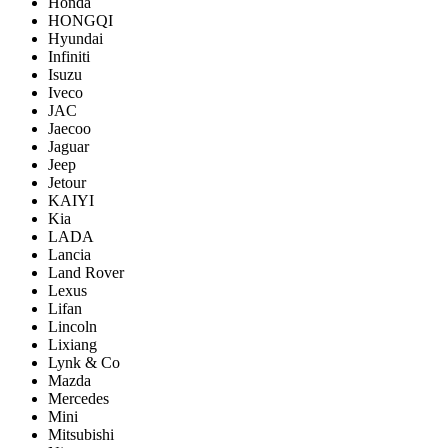
Honda
HONGQI
Hyundai
Infiniti
Isuzu
Iveco
JAC
Jaecoo
Jaguar
Jeep
Jetour
KAIYI
Kia
LADA
Lancia
Land Rover
Lexus
Lifan
Lincoln
Lixiang
Lynk & Co
Mazda
Mercedes
Mini
Mitsubishi