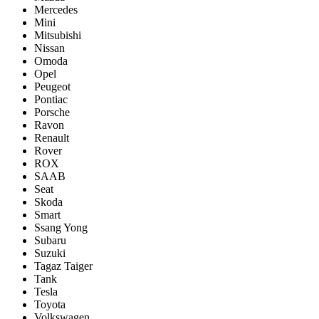
Mercedes
Mini
Mitsubishi
Nissan
Omoda
Opel
Peugeot
Pontiac
Porsсhe
Ravon
Renault
Rover
ROX
SAAB
Seat
Skoda
Smart
Ssang Yong
Subaru
Suzuki
Tagaz Taiger
Tank
Tesla
Toyota
Volkswagen