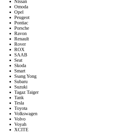
Nissan
Omoda
Opel
Peugeot
Pontiac
Porsсhe
Ravon
Renault
Rover
ROX
SAAB
Seat
Skoda
Smart
Ssang Yong
Subaru
Suzuki
Tagaz Taiger
Tank
Tesla
Toyota
Volkswagen
Volvo
Voyah
XCITE