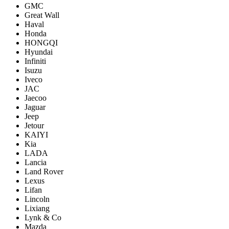
GMC
Great Wall
Haval
Honda
HONGQI
Hyundai
Infiniti
Isuzu
Iveco
JAC
Jaecoo
Jaguar
Jeep
Jetour
KAIYI
Kia
LADA
Lancia
Land Rover
Lexus
Lifan
Lincoln
Lixiang
Lynk & Co
Mazda